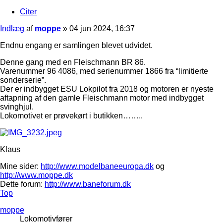
Citer
Indlæg
af
moppe
»
04 jun 2024, 16:37
Endnu engang er samlingen blevet udvidet.
Denne gang med en Fleischmann BR 86.
Varenummer 96 4086, med serienummer 1866 fra “limitierte
sonderserie”.
Der er indbygget ESU Lokpilot fra 2018 og motoren er nyeste
aftapning af den gamle Fleischmann motor med indbygget
svinghjul.
Lokomotivet er prøvekørt i butikken……..
Klaus
Mine sider:
http://www.modelbaneeuropa.dk
og
http://www.moppe.dk
Dette forum:
http://www.baneforum.dk
Top
moppe
Lokomotivfører