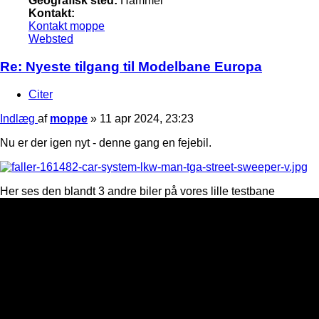
Geografisk sted:
Hammel
Kontakt:
Kontakt moppe
Websted
Re: Nyeste tilgang til Modelbane Europa
Citer
Indlæg
af
moppe
»
11 apr 2024, 23:23
Nu er der igen nyt - denne gang en fejebil.
Her ses den blandt 3 andre biler på vores lille testbane