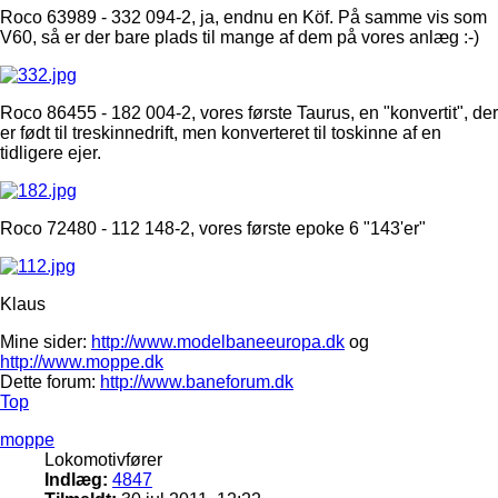
Roco 63989 - 332 094-2, ja, endnu en Köf. På samme vis som
V60, så er der bare plads til mange af dem på vores anlæg :-)
Roco 86455 - 182 004-2, vores første Taurus, en "konvertit", der
er født til treskinnedrift, men konverteret til toskinne af en
tidligere ejer.
Roco 72480 - 112 148-2, vores første epoke 6 "143'er"
Klaus
Mine sider:
http://www.modelbaneeuropa.dk
og
http://www.moppe.dk
Dette forum:
http://www.baneforum.dk
Top
moppe
Lokomotivfører
Indlæg:
4847