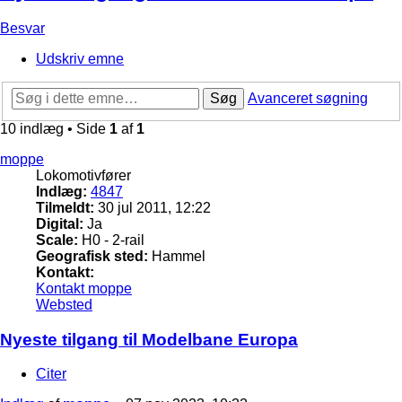
Besvar
Udskriv emne
Søg
Avanceret søgning
10 indlæg • Side
1
af
1
moppe
Lokomotivfører
Indlæg:
4847
Tilmeldt:
30 jul 2011, 12:22
Digital:
Ja
Scale:
H0 - 2-rail
Geografisk sted:
Hammel
Kontakt:
Kontakt moppe
Websted
Nyeste tilgang til Modelbane Europa
Citer