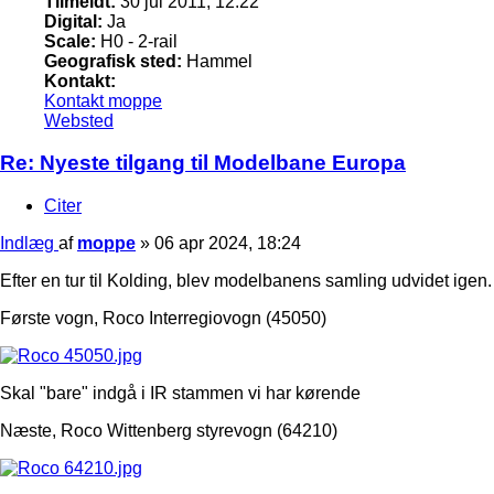
Tilmeldt:
30 jul 2011, 12:22
Digital:
Ja
Scale:
H0 - 2-rail
Geografisk sted:
Hammel
Kontakt:
Kontakt moppe
Websted
Re: Nyeste tilgang til Modelbane Europa
Citer
Indlæg
af
moppe
»
06 apr 2024, 18:24
Efter en tur til Kolding, blev modelbanens samling udvidet igen.
Første vogn, Roco Interregiovogn (45050)
Skal "bare" indgå i IR stammen vi har kørende
Næste, Roco Wittenberg styrevogn (64210)