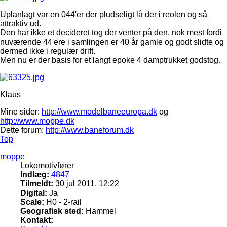
Uplanlagt var en 044'er der pludseligt lå der i reolen og så
attraktiv ud.
Den har ikke et decideret tog der venter på den, nok mest fordi
nuværende 44'ere i samlingen er 40 år gamle og godt slidte og
dermed ikke i regulær drift.
Men nu er der basis for et langt epoke 4 damptrukket godstog.
Klaus
Mine sider:
http://www.modelbaneeuropa.dk
og
http://www.moppe.dk
Dette forum:
http://www.baneforum.dk
Top
moppe
Lokomotivfører
Indlæg:
4847
Tilmeldt:
30 jul 2011, 12:22
Digital:
Ja
Scale:
H0 - 2-rail
Geografisk sted:
Hammel
Kontakt: