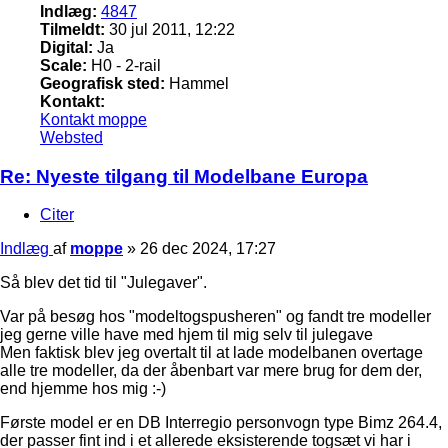
Indlæg:
4847
Tilmeldt:
30 jul 2011, 12:22
Digital:
Ja
Scale:
H0 - 2-rail
Geografisk sted:
Hammel
Kontakt:
Kontakt moppe
Websted
Re: Nyeste tilgang til Modelbane Europa
Citer
Indlæg
af
moppe
»
26 dec 2024, 17:27
Så blev det tid til "Julegaver".
Var på besøg hos "modeltogspusheren" og fandt tre modeller
jeg gerne ville have med hjem til mig selv til julegave
Men faktisk blev jeg overtalt til at lade modelbanen overtage
alle tre modeller, da der åbenbart var mere brug for dem der,
end hjemme hos mig :-)
Første model er en DB Interregio personvogn type Bimz 264.4,
der passer fint ind i et allerede eksisterende togsæt vi har i