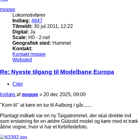
moppe
Lokomotivfører
Indlæg:
4847
Tilmeldt:
30 jul 2011, 12:22
Digital:
Ja
Scale:
H0 - 2-rail
Geografisk sted:
Hammel
Kontakt:
Kontakt moppe
Websted
Re: Nyeste tilgang til Modelbane Europa
Citer
Indlæg
af
moppe
»
20 dec 2025, 09:00
"Kom til" at køre en tur til Aalborg i går.......
Planlagt indkøb var en ny Taigatrommel, der skal direkte ind
som erstatning for en ældre Gützold model og køre med et træk
åbne vogne, hvor vi har et forbilledefoto.