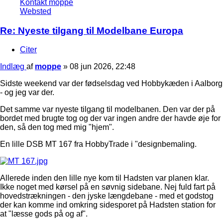
Kontakt moppe
Websted
Re: Nyeste tilgang til Modelbane Europa
Citer
Indlæg
af
moppe
»
08 jun 2026, 22:48
Sidste weekend var der fødselsdag ved Hobbykæden i Aalborg
- og jeg var der.
Det samme var nyeste tilgang til modelbanen. Den var der på
bordet med brugte tog og der var ingen andre der havde øje for
den, så den tog med mig "hjem".
En lille DSB MT 167 fra HobbyTrade i "designbemaling.
Allerede inden den lille nye kom til Hadsten var planen klar.
Ikke noget med kørsel på en søvnig sidebane. Nej fuld fart på
hovedstrækningen - den jyske længdebane - med et godstog
der kan komme ind omkring sidesporet på Hadsten station for
at "læsse gods på og af".