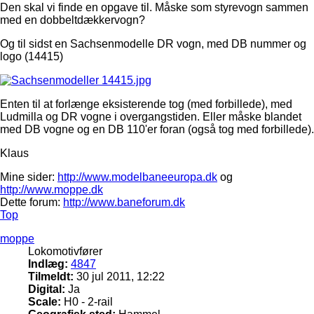
Den skal vi finde en opgave til. Måske som styrevogn sammen
med en dobbeltdækkervogn?
Og til sidst en Sachsenmodelle DR vogn, med DB nummer og
logo (14415)
Enten til at forlænge eksisterende tog (med forbillede), med
Ludmilla og DR vogne i overgangstiden. Eller måske blandet
med DB vogne og en DB 110'er foran (også tog med forbillede).
Klaus
Mine sider:
http://www.modelbaneeuropa.dk
og
http://www.moppe.dk
Dette forum:
http://www.baneforum.dk
Top
moppe
Lokomotivfører
Indlæg:
4847
Tilmeldt:
30 jul 2011, 12:22
Digital:
Ja
Scale:
H0 - 2-rail