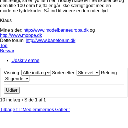
helt ærligt, så er lydfilen i en HobbyTrade MT ret skuffende og
den lille 100 ohm højttaler går ikke særligt godt med en
moderne lyddekoder. Så ind til videre er den uden lyd.
Klaus
Mine sider:
http://www.modelbaneeuropa.dk
og
http://www.moppe.dk
Dette forum:
http://www.baneforum.dk
Top
Besvar
Udskriv emne
Visning:
Sorter efter:
Retning:
10 indlæg • Side
1
af
1
Tilbage til "Medlemmernes Galleri"