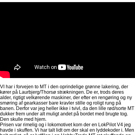
VI har i forvejen to MT i den oprindelige grønne lakering, der
kører på Laurbjerg/Thorsø strækningen. De er, trods deres
alder, rigtigt velkørende maskiner, der efter en rengøring og ny
smøring af gearkasser bare kravler stille og roligt rung på
banen. Derfor var jeg heller ikke i tvivl, da den lille rød/sorte MT
dukker frem under alt muligt andet på bordet med brugte tog.
Den skulle med hjem.
Prisen var rimelig og i lokomotivet kom der en LokPilot V4 jeg
havde i skuffen. Vi har talt lidt om der skal en lyddekoder i. Men