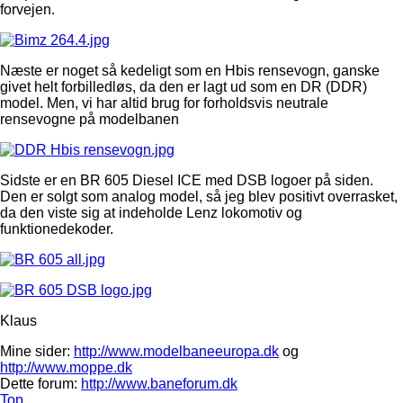
forvejen.
Næste er noget så kedeligt som en Hbis rensevogn, ganske
givet helt forbilledløs, da den er lagt ud som en DR (DDR)
model. Men, vi har altid brug for forholdsvis neutrale
rensevogne på modelbanen
Sidste er en BR 605 Diesel ICE med DSB logoer på siden.
Den er solgt som analog model, så jeg blev positivt overrasket,
da den viste sig at indeholde Lenz lokomotiv og
funktionedekoder.
Klaus
Mine sider:
http://www.modelbaneeuropa.dk
og
http://www.moppe.dk
Dette forum:
http://www.baneforum.dk
Top