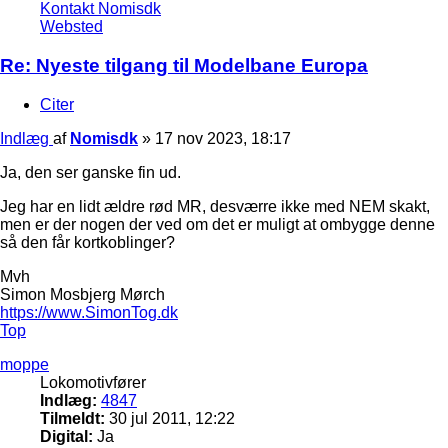
Kontakt Nomisdk
Websted
Re: Nyeste tilgang til Modelbane Europa
Citer
Indlæg
af
Nomisdk
»
17 nov 2023, 18:17
Ja, den ser ganske fin ud.
Jeg har en lidt ældre rød MR, desværre ikke med NEM skakt,
men er der nogen der ved om det er muligt at ombygge denne
så den får kortkoblinger?
Mvh
Simon Mosbjerg Mørch
https://www.SimonTog.dk
Top
moppe
Lokomotivfører
Indlæg:
4847
Tilmeldt:
30 jul 2011, 12:22
Digital:
Ja