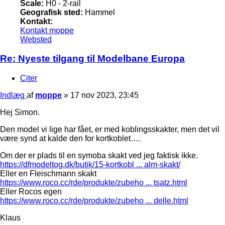
Scale:
H0 - 2-rail
Geografisk sted:
Hammel
Kontakt:
Kontakt moppe
Websted
Re: Nyeste tilgang til Modelbane Europa
Citer
Indlæg
af
moppe
»
17 nov 2023, 23:45
Hej Simon.
Den model vi lige har fået, er med koblingsskakter, men det vil
være synd at kalde den for kortkoblet….
Om der er plads til en symoba skakt ved jeg faktisk ikke.
https://dfmodeltog.dk/butik/15-kortkobl ... alm-skakt/
Eller en Fleischmann skakt
https://www.roco.cc/rde/produkte/zubeho ... tsatz.html
Eller Rocos egen
https://www.roco.cc/rde/produkte/zubeho ... delle.html
Klaus