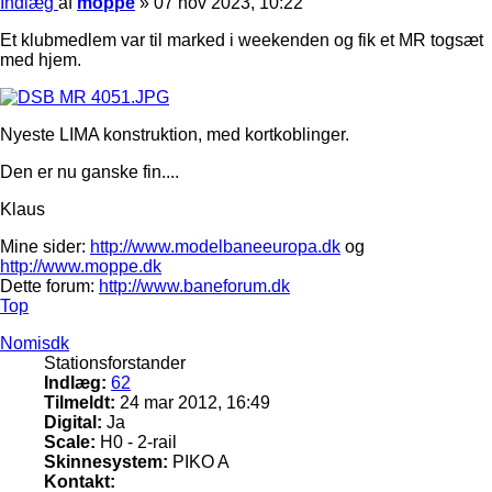
Indlæg
af
moppe
»
07 nov 2023, 10:22
Et klubmedlem var til marked i weekenden og fik et MR togsæt
med hjem.
Nyeste LIMA konstruktion, med kortkoblinger.
Den er nu ganske fin....
Klaus
Mine sider:
http://www.modelbaneeuropa.dk
og
http://www.moppe.dk
Dette forum:
http://www.baneforum.dk
Top
Nomisdk
Stationsforstander
Indlæg:
62
Tilmeldt:
24 mar 2012, 16:49
Digital:
Ja
Scale:
H0 - 2-rail
Skinnesystem:
PIKO A
Kontakt: