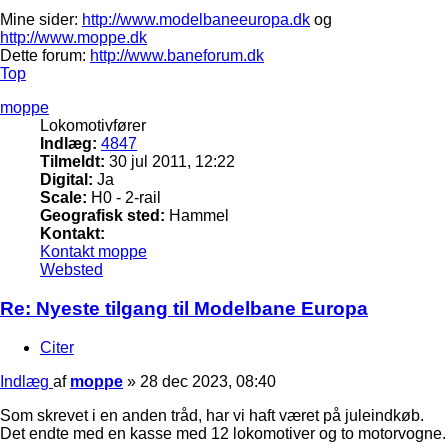
Mine sider:
http://www.modelbaneeuropa.dk
og
http://www.moppe.dk
Dette forum:
http://www.baneforum.dk
Top
moppe
Lokomotivfører
Indlæg:
4847
Tilmeldt:
30 jul 2011, 12:22
Digital:
Ja
Scale:
H0 - 2-rail
Geografisk sted:
Hammel
Kontakt:
Kontakt moppe
Websted
Re: Nyeste tilgang til Modelbane Europa
Citer
Indlæg
af
moppe
»
28 dec 2023, 08:40
Som skrevet i en anden tråd, har vi haft været på juleindkøb.
Det endte med en kasse med 12 lokomotiver og to motorvogne.