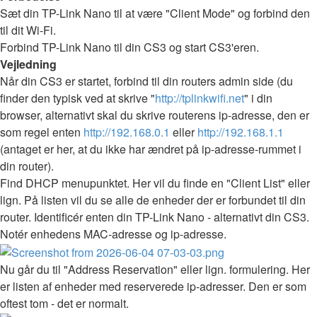
Sæt din TP-Link Nano til at være "Client Mode" og forbind den
til dit Wi-Fi.
Forbind TP-Link Nano til din CS3 og start CS3'eren.
Vejledning
Når din CS3 er startet, forbind til din routers admin side (du
finder den typisk ved at skrive "
http://tplinkwifi.net
" i din
browser, alternativt skal du skrive routerens ip-adresse, den er
som regel enten
http://192.168.0.1
eller
http://192.168.1.1
(antaget er her, at du ikke har ændret på ip-adresse-rummet i
din router).
Find DHCP menupunktet. Her vil du finde en "Client List" eller
lign. På listen vil du se alle de enheder der er forbundet til din
router. Identificér enten din TP-Link Nano - alternativt din CS3.
Notér enhedens MAC-adresse og ip-adresse.
Nu går du til "Address Reservation" eller lign. formulering. Her
er listen af enheder med reserverede ip-adresser. Den er som
oftest tom - det er normalt.