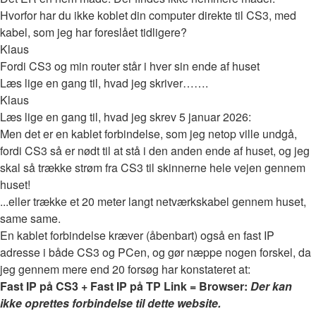
Hvorfor har du ikke koblet din computer direkte til CS3, med
kabel, som jeg har foreslået tidligere?
Klaus
Fordi CS3 og min router står i hver sin ende af huset
Læs lige en gang til, hvad jeg skriver…….
Klaus
Læs lige en gang til, hvad jeg skrev 5 januar 2026:
Men det er en kablet forbindelse, som jeg netop ville undgå,
fordi CS3 så er nødt til at stå i den anden ende af huset, og jeg
skal så trække strøm fra CS3 til skinnerne hele vejen gennem
huset!
...eller trække et 20 meter langt netværkskabel gennem huset,
same same.
En kablet forbindelse kræver (åbenbart) også en fast IP
adresse i både CS3 og PCen, og gør næppe nogen forskel, da
jeg gennem mere end 20 forsøg har konstateret at:
Fast IP på CS3 + Fast IP på TP Link = Browser:
Der kan
ikke oprettes forbindelse til dette website.