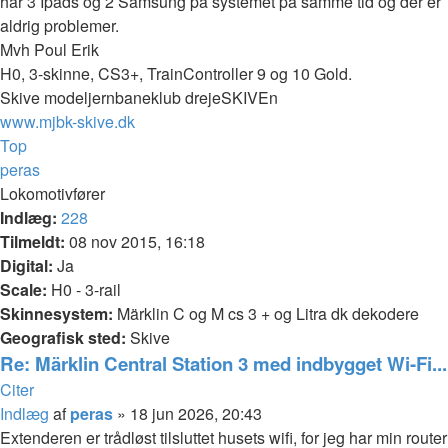
har 3 Ipads og 2 Samsung på systemet på samme tid og der er
aldrig problemer.
Mvh Poul Erik
H0, 3-skinne, CS3+, TrainController 9 og 10 Gold.
Skive modeljernbaneklub drejeSKIVEn
www.mjbk-skive.dk
Top
peras
Lokomotivfører
Indlæg:
228
Tilmeldt:
08 nov 2015, 16:18
Digital:
Ja
Scale:
H0 - 3-rail
Skinnesystem:
Märklin C og M cs 3 + og Litra dk dekodere
Geografisk sted:
Skive
Re: Märklin Central Station 3 med indbygget Wi-Fi...
Citer
Indlæg
af
peras
»
18 jun 2026, 20:43
Extenderen er trådløst tilsluttet husets wifi, for jeg har min router