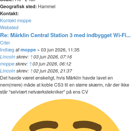
Geografisk sted:
Hammel
Kontakt:
Kontakt moppe
Websted
Re: Märklin Central Station 3 med indbygget Wi-Fi...
Citer
Indlæg
af
moppe
»
03 jun 2026, 11:35
Lincoln
skrev:
↑
03 jun 2026, 07:16
moppe
skrev:
↑
03 jun 2026, 06:12
Lincoln
skrev:
↑
02 jun 2026, 21:37
Det havde været ønskeligt, hvis Märklin havde lavet en
nem(mere) måde at koble CS3 til en større skærm, når der ikke
står "selvlært netværkstekniker" på ens CV