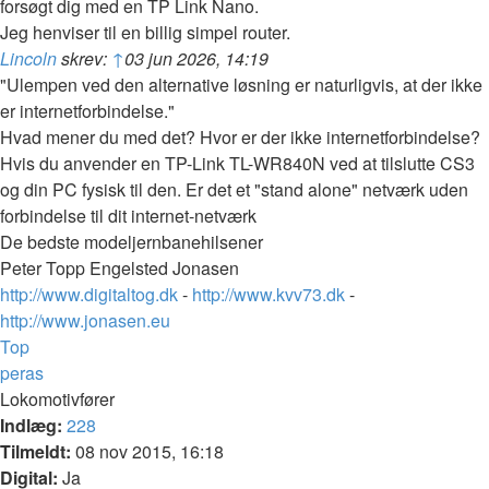
forsøgt dig med en TP Link Nano.
Jeg henviser til en billig simpel router.
Lincoln
skrev:
↑
03 jun 2026, 14:19
"Ulempen ved den alternative løsning er naturligvis, at der ikke
er internetforbindelse."
Hvad mener du med det? Hvor er der ikke internetforbindelse?
Hvis du anvender en TP-Link TL-WR840N ved at tilslutte CS3
og din PC fysisk til den. Er det et "stand alone" netværk uden
forbindelse til dit internet-netværk
De bedste modeljernbanehilsener
Peter Topp Engelsted Jonasen
http://www.digitaltog.dk
-
http://www.kvv73.dk
-
http://www.jonasen.eu
Top
peras
Lokomotivfører
Indlæg:
228
Tilmeldt:
08 nov 2015, 16:18
Digital:
Ja