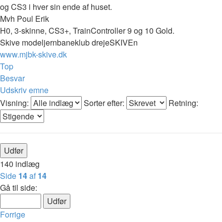
og CS3 i hver sin ende af huset.
Mvh Poul Erik
H0, 3-skinne, CS3+, TrainController 9 og 10 Gold.
Skive modeljernbaneklub drejeSKIVEn
www.mjbk-skive.dk
Top
Besvar
Udskriv emne
Visning:
Sorter efter:
Retning:
140 indlæg
Side
14
af
14
Gå til side:
Forrige