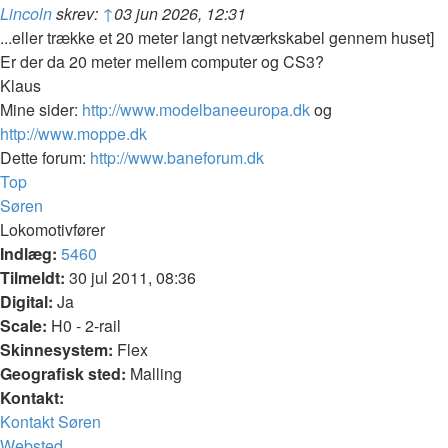
Lincoln
skrev:
↑
03 jun 2026, 12:31
...eller trække et 20 meter langt netværkskabel gennem huset]
Er der da 20 meter mellem computer og CS3?
Klaus
Mine sider:
http://www.modelbaneeuropa.dk
og
http://www.moppe.dk
Dette forum:
http://www.baneforum.dk
Top
Søren
Lokomotivfører
Indlæg:
5460
Tilmeldt:
30 jul 2011, 08:36
Digital:
Ja
Scale:
H0 - 2-rail
Skinnesystem:
Flex
Geografisk sted:
Malling
Kontakt:
Kontakt Søren
Websted