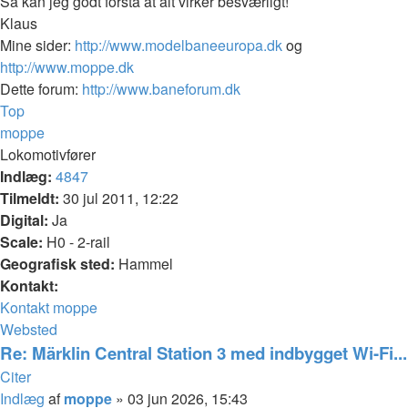
Så kan jeg godt forstå at alt virker besværligt!
Klaus
Mine sider:
http://www.modelbaneeuropa.dk
og
http://www.moppe.dk
Dette forum:
http://www.baneforum.dk
Top
moppe
Lokomotivfører
Indlæg:
4847
Tilmeldt:
30 jul 2011, 12:22
Digital:
Ja
Scale:
H0 - 2-rail
Geografisk sted:
Hammel
Kontakt:
Kontakt moppe
Websted
Re: Märklin Central Station 3 med indbygget Wi-Fi...
Citer
Indlæg
af
moppe
»
03 jun 2026, 15:43