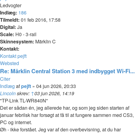
Ledvogter
Indlæg:
186
Tilmeldt:
01 feb 2016, 17:58
Digital:
Ja
Scale:
H0 - 3-rail
Skinnesystem:
Märklin C
Kontakt:
Kontakt pejft
Websted
Re: Märklin Central Station 3 med indbygget Wi-Fi...
Citer
Indlæg
af
pejft
»
04 jun 2026, 20:33
Lincoln
skrev:
↑
03 jun 2026, 14:19
"TP-Link TL-WR840N"
Det er sådan én, jeg allerede har, og som jeg siden starten af
januar febrilsk har forsøgt at få til at fungere sammen med CS3,
PC og internet.
Øh - ikke forstået. Jeg var af den overbevisning, at du har