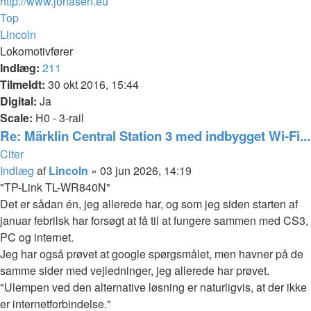
http://www.jonasen.eu
Top
Lincoln
Lokomotivfører
Indlæg:
211
Tilmeldt:
30 okt 2016, 15:44
Digital:
Ja
Scale:
H0 - 3-rail
Re: Märklin Central Station 3 med indbygget Wi-Fi...
Citer
Indlæg
af
Lincoln
»
03 jun 2026, 14:19
"TP-Link TL-WR840N"
Det er sådan én, jeg allerede har, og som jeg siden starten af
januar febrilsk har forsøgt at få til at fungere sammen med CS3,
PC og internet.
Jeg har også prøvet at google spørgsmålet, men havner på de
samme sider med vejledninger, jeg allerede har prøvet.
"Ulempen ved den alternative løsning er naturligvis, at der ikke
er internetforbindelse."