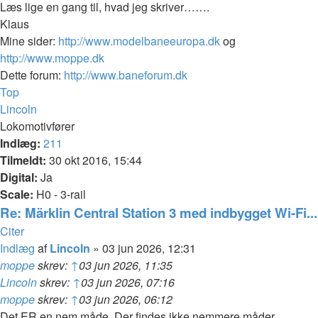
Læs lige en gang til, hvad jeg skriver…….
Klaus
Mine sider:
http://www.modelbaneeuropa.dk
og
http://www.moppe.dk
Dette forum:
http://www.baneforum.dk
Top
Lincoln
Lokomotivfører
Indlæg:
211
Tilmeldt:
30 okt 2016, 15:44
Digital:
Ja
Scale:
H0 - 3-rail
Re: Märklin Central Station 3 med indbygget Wi-Fi...
Citer
Indlæg
af
Lincoln
»
03 jun 2026, 12:31
moppe
skrev:
↑
03 jun 2026, 11:35
Lincoln
skrev:
↑
03 jun 2026, 07:16
moppe
skrev:
↑
03 jun 2026, 06:12
Det ER en nem måde. Der findes ikke nemmere måder.