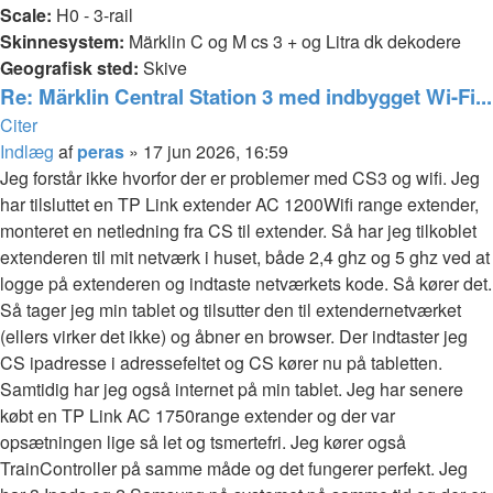
Scale:
H0 - 3-rail
Skinnesystem:
Märklin C og M cs 3 + og Litra dk dekodere
Geografisk sted:
Skive
Re: Märklin Central Station 3 med indbygget Wi-Fi...
Citer
Indlæg
af
peras
»
17 jun 2026, 16:59
Jeg forstår ikke hvorfor der er problemer med CS3 og wifi. Jeg
har tilsluttet en TP Link extender AC 1200Wifi range extender,
monteret en netledning fra CS til extender. Så har jeg tilkoblet
extenderen til mit netværk i huset, både 2,4 ghz og 5 ghz ved at
logge på extenderen og indtaste netværkets kode. Så kører det.
Så tager jeg min tablet og tilsutter den til extendernetværket
(ellers virker det ikke) og åbner en browser. Der indtaster jeg
CS ipadresse i adressefeltet og CS kører nu på tabletten.
Samtidig har jeg også internet på min tablet. Jeg har senere
købt en TP Link AC 1750range extender og der var
opsætningen lige så let og tsmertefri. Jeg kører også
TrainController på samme måde og det fungerer perfekt. Jeg