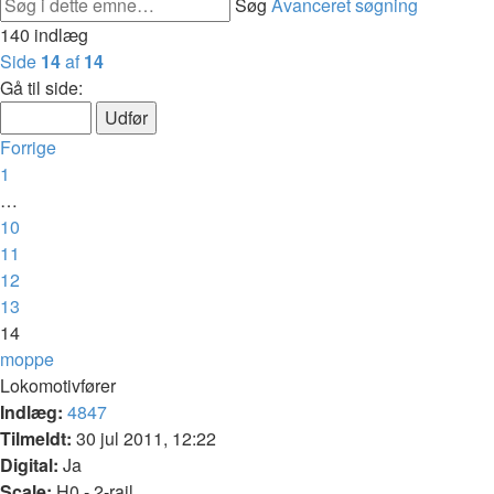
Søg
Avanceret søgning
140 indlæg
Side
14
af
14
Gå til side:
Forrige
1
…
10
11
12
13
14
moppe
Lokomotivfører
Indlæg:
4847
Tilmeldt:
30 jul 2011, 12:22
Digital:
Ja
Scale:
H0 - 2-rail