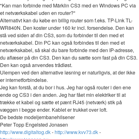
"Kan man forbinde med Märklin CS3 med en Windows PC via
et netværkskabel uden en router?"
Alternativt kan du købe en billig router som f.eks. TP-Link TL-
WR840N. Den koster under 160 kr incl. forsendelse. Den kan
stå ved siden af din CS3, som du forbinder til den med et
netværkskabel. Din PC kan også forbindes til den med et
netværkskabel, så skal du bare forbinde med den IP-adresse,
du aflæser på din CS3. Den kan du sætte som fast på din CS3.
Den kan også anvendes trådløst.
Ulempen ved den alternative løsning er naturligvis, at der ikke
er internetforbindelse.
Jeg kan forstå, at du bor i hus. Jeg har også router i den ene
ende og CS3 i den anden. Jeg har fået min elektriker til at
trække et kabel og sætte et pænt RJ45 (netværk) stik på
væggen i begge ender. Kablet er trukket over loft.
De bedste modeljernbanehilsener
Peter Topp Engelsted Jonasen
http://www.digitaltog.dk
-
http://www.kvv73.dk
-