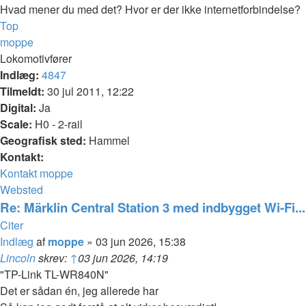
Hvad mener du med det? Hvor er der ikke internetforbindelse?
Top
moppe
Lokomotivfører
Indlæg:
4847
Tilmeldt:
30 jul 2011, 12:22
Digital:
Ja
Scale:
H0 - 2-rail
Geografisk sted:
Hammel
Kontakt:
Kontakt moppe
Websted
Re: Märklin Central Station 3 med indbygget Wi-Fi...
Citer
Indlæg
af
moppe
»
03 jun 2026, 15:38
Lincoln
skrev:
↑
03 jun 2026, 14:19
"TP-Link TL-WR840N"
Det er sådan én, jeg allerede har