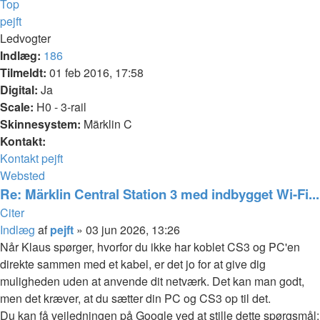
Top
pejft
Ledvogter
Indlæg:
186
Tilmeldt:
01 feb 2016, 17:58
Digital:
Ja
Scale:
H0 - 3-rail
Skinnesystem:
Märklin C
Kontakt:
Kontakt pejft
Websted
Re: Märklin Central Station 3 med indbygget Wi-Fi...
Citer
Indlæg
af
pejft
»
03 jun 2026, 13:26
Når Klaus spørger, hvorfor du ikke har koblet CS3 og PC'en
direkte sammen med et kabel, er det jo for at give dig
muligheden uden at anvende dit netværk. Det kan man godt,
men det kræver, at du sætter din PC og CS3 op til det.
Du kan få vejledningen på Google ved at stille dette spørgsmål: