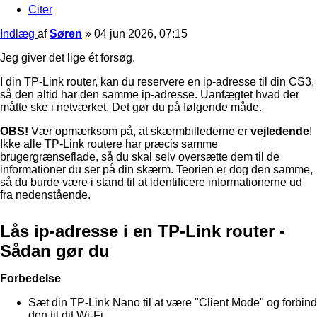
Citer
Indlæg
af
Søren
»
04 jun 2026, 07:15
Jeg giver det lige ét forsøg.
I din TP-Link router, kan du reservere en ip-adresse til din CS3,
så den altid har den samme ip-adresse. Uanfægtet hvad der
måtte ske i netværket. Det gør du på følgende måde.
OBS!
Vær opmærksom på, at skærmbillederne er
vejledende
!
Ikke alle TP-Link routere har præcis samme
brugergrænseflade, så du skal selv oversætte dem til de
informationer du ser på din skærm. Teorien er dog den samme,
så du burde være i stand til at identificere informationerne ud
fra nedenstående.
Lås ip-adresse i en TP-Link router -
Sådan gør du
Forbedelse
Sæt din TP-Link Nano til at være "Client Mode" og forbind
den til dit Wi-Fi.