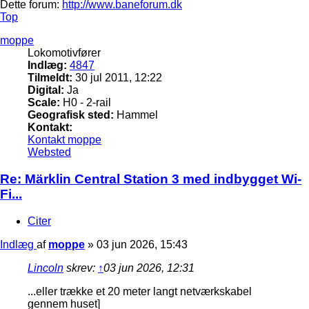
Dette forum:
http://www.baneforum.dk
Top
moppe
Lokomotivfører
Indlæg:
4847
Tilmeldt:
30 jul 2011, 12:22
Digital:
Ja
Scale:
H0 - 2-rail
Geografisk sted:
Hammel
Kontakt:
Kontakt moppe
Websted
Re: Märklin Central Station 3 med indbygget Wi-
Fi...
Citer
Indlæg
af
moppe
»
03 jun 2026, 15:43
Lincoln
skrev:
↑
03 jun 2026, 12:31
...eller trække et 20 meter langt netværkskabel
gennem huset]