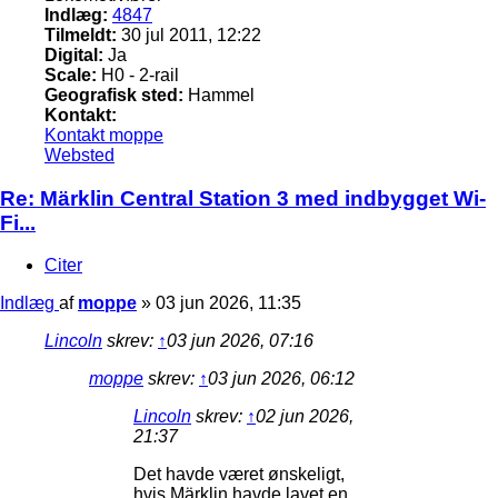
Indlæg:
4847
Tilmeldt:
30 jul 2011, 12:22
Digital:
Ja
Scale:
H0 - 2-rail
Geografisk sted:
Hammel
Kontakt:
Kontakt moppe
Websted
Re: Märklin Central Station 3 med indbygget Wi-
Fi...
Citer
Indlæg
af
moppe
»
03 jun 2026, 11:35
Lincoln
skrev:
↑
03 jun 2026, 07:16
moppe
skrev:
↑
03 jun 2026, 06:12
Lincoln
skrev:
↑
02 jun 2026,
21:37
Det havde været ønskeligt,
hvis Märklin havde lavet en