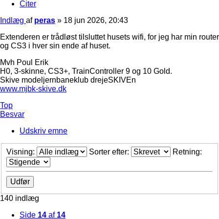
Citer
Indlæg
af
peras
»
18 jun 2026, 20:43
Extenderen er trådløst tilsluttet husets wifi, for jeg har min router
og CS3 i hver sin ende af huset.
Mvh Poul Erik
H0, 3-skinne, CS3+, TrainController 9 og 10 Gold.
Skive modeljernbaneklub drejeSKIVEn
www.mjbk-skive.dk
Top
Besvar
Udskriv emne
Visning:
Sorter efter:
Retning:
140 indlæg
Side
14
af
14