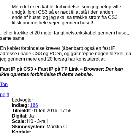
Men det er en kablet forbindelse, som jeg netop ville
undgå, fordi CS3 så er nødt til at stå i den anden
ende af huset, og jeg skal så trække strøm fra CS3
til skinnerne hele vejen gennem huset!
...eller trække et 20 meter langt netværkskabel gennem huset,
same same.
En kablet forbindelse kræver (åbenbart) også en fast IP
adresse i både CS3 og PCen, og gør næppe nogen forskel, da
jeg gennem mere end 20 forsøg har konstateret at:
Fast IP på CS3 + Fast IP på TP Link = Browser:
Der kan
ikke oprettes forbindelse til dette website.
Top
pejft
Ledvogter
Indlæg:
186
Tilmeldt:
01 feb 2016, 17:58
Digital:
Ja
Scale:
H0 - 3-rail
Skinnesystem:
Märklin C
Kontakt: