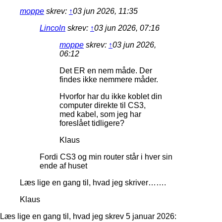
moppe
skrev:
↑
03 jun 2026, 11:35
Lincoln
skrev:
↑
03 jun 2026, 07:16
moppe
skrev:
↑
03 jun 2026,
06:12
Det ER en nem måde. Der
findes ikke nemmere måder.
Hvorfor har du ikke koblet din
computer direkte til CS3,
med kabel, som jeg har
foreslået tidligere?
Klaus
Fordi CS3 og min router står i hver sin
ende af huset
Læs lige en gang til, hvad jeg skriver…….
Klaus
Læs lige en gang til, hvad jeg skrev 5 januar 2026: