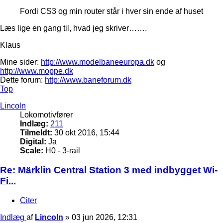
Fordi CS3 og min router står i hver sin ende af huset
Læs lige en gang til, hvad jeg skriver…….
Klaus
Mine sider:
http://www.modelbaneeuropa.dk
og
http://www.moppe.dk
Dette forum:
http://www.baneforum.dk
Top
Lincoln
Lokomotivfører
Indlæg:
211
Tilmeldt:
30 okt 2016, 15:44
Digital:
Ja
Scale:
H0 - 3-rail
Re: Märklin Central Station 3 med indbygget Wi-
Fi...
Citer
Indlæg
af
Lincoln
»
03 jun 2026, 12:31