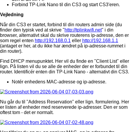
Forbind TP-Link Nano til din CS3 og start CS3'eren.
Vejledning
Når din CS3 er startet, forbind til din routers admin side (du
finder den typisk ved at skrive "
http://tplinkwifi.net
" i din
browser, alternativt skal du skrive routerens ip-adresse, den er
som regel enten
http://192.168.0.1
eller
http://192.168.1.1
(antaget er her, at du ikke har ændret på ip-adresse-rummet i
din router).
Find DHCP menupunktet. Her vil du finde en "Client List" eller
lign. På listen vil du se alle de enheder der er forbundet til din
router. Identificér enten din TP-Link Nano - alternativt din CS3.
Notér enhedens MAC-adresse og ip-adresse.
Nu går du til "Address Reservation" eller lign. formulering. Her
er listen af enheder med reserverede ip-adresser. Den er som
oftest tom - det er normalt.