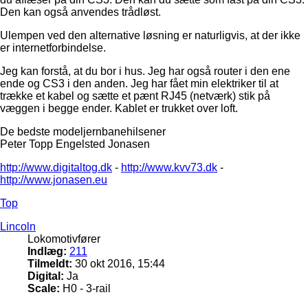
Den kan også anvendes trådløst.
Ulempen ved den alternative løsning er naturligvis, at der ikke
er internetforbindelse.
Jeg kan forstå, at du bor i hus. Jeg har også router i den ene
ende og CS3 i den anden. Jeg har fået min elektriker til at
trække et kabel og sætte et pænt RJ45 (netværk) stik på
væggen i begge ender. Kablet er trukket over loft.
De bedste modeljernbanehilsener
Peter Topp Engelsted Jonasen
http://www.digitaltog.dk
-
http://www.kvv73.dk
-
http://www.jonasen.eu
Top
Lincoln
Lokomotivfører
Indlæg:
211
Tilmeldt:
30 okt 2016, 15:44
Digital:
Ja
Scale:
H0 - 3-rail