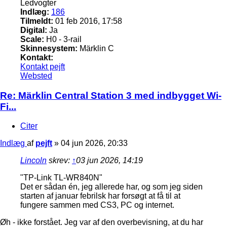
Ledvogter
Indlæg:
186
Tilmeldt:
01 feb 2016, 17:58
Digital:
Ja
Scale:
H0 - 3-rail
Skinnesystem:
Märklin C
Kontakt:
Kontakt pejft
Websted
Re: Märklin Central Station 3 med indbygget Wi-
Fi...
Citer
Indlæg
af
pejft
»
04 jun 2026, 20:33
Lincoln
skrev:
↑
03 jun 2026, 14:19
"TP-Link TL-WR840N"
Det er sådan én, jeg allerede har, og som jeg siden
starten af januar febrilsk har forsøgt at få til at
fungere sammen med CS3, PC og internet.
Øh - ikke forstået. Jeg var af den overbevisning, at du har