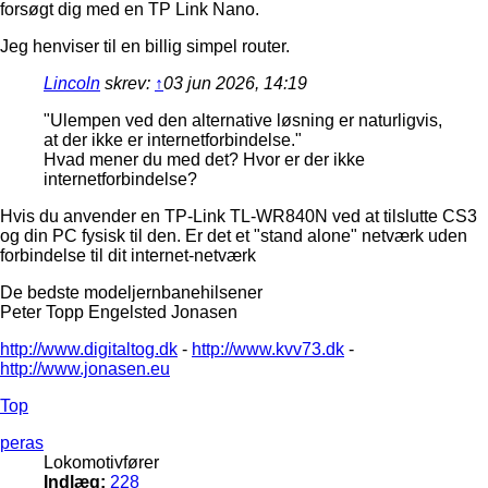
forsøgt dig med en TP Link Nano.
Jeg henviser til en billig simpel router.
Lincoln
skrev:
↑
03 jun 2026, 14:19
"Ulempen ved den alternative løsning er naturligvis,
at der ikke er internetforbindelse."
Hvad mener du med det? Hvor er der ikke
internetforbindelse?
Hvis du anvender en TP-Link TL-WR840N ved at tilslutte CS3
og din PC fysisk til den. Er det et "stand alone" netværk uden
forbindelse til dit internet-netværk
De bedste modeljernbanehilsener
Peter Topp Engelsted Jonasen
http://www.digitaltog.dk
-
http://www.kvv73.dk
-
http://www.jonasen.eu
Top
peras
Lokomotivfører
Indlæg:
228