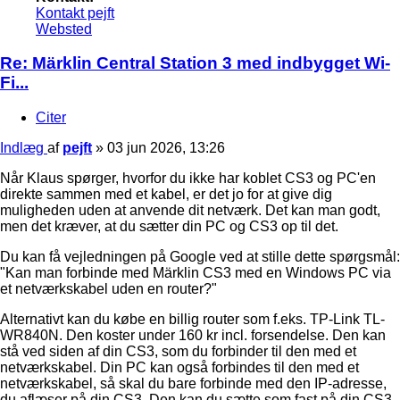
Kontakt pejft
Websted
Re: Märklin Central Station 3 med indbygget Wi-
Fi...
Citer
Indlæg
af
pejft
»
03 jun 2026, 13:26
Når Klaus spørger, hvorfor du ikke har koblet CS3 og PC'en
direkte sammen med et kabel, er det jo for at give dig
muligheden uden at anvende dit netværk. Det kan man godt,
men det kræver, at du sætter din PC og CS3 op til det.
Du kan få vejledningen på Google ved at stille dette spørgsmål:
"Kan man forbinde med Märklin CS3 med en Windows PC via
et netværkskabel uden en router?"
Alternativt kan du købe en billig router som f.eks. TP-Link TL-
WR840N. Den koster under 160 kr incl. forsendelse. Den kan
stå ved siden af din CS3, som du forbinder til den med et
netværkskabel. Din PC kan også forbindes til den med et
netværkskabel, så skal du bare forbinde med den IP-adresse,
du aflæser på din CS3. Den kan du sætte som fast på din CS3.