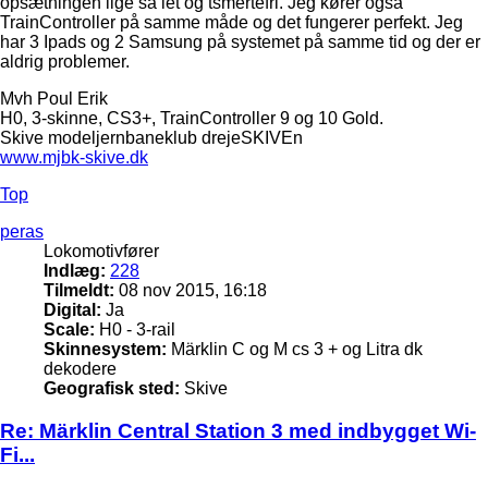
opsætningen lige så let og tsmertefri. Jeg kører også
TrainController på samme måde og det fungerer perfekt. Jeg
har 3 Ipads og 2 Samsung på systemet på samme tid og der er
aldrig problemer.
Mvh Poul Erik
H0, 3-skinne, CS3+, TrainController 9 og 10 Gold.
Skive modeljernbaneklub drejeSKIVEn
www.mjbk-skive.dk
Top
peras
Lokomotivfører
Indlæg:
228
Tilmeldt:
08 nov 2015, 16:18
Digital:
Ja
Scale:
H0 - 3-rail
Skinnesystem:
Märklin C og M cs 3 + og Litra dk
dekodere
Geografisk sted:
Skive
Re: Märklin Central Station 3 med indbygget Wi-
Fi...