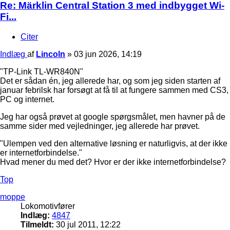
Re: Märklin Central Station 3 med indbygget Wi-
Fi...
Citer
Indlæg
af
Lincoln
»
03 jun 2026, 14:19
"TP-Link TL-WR840N"
Det er sådan én, jeg allerede har, og som jeg siden starten af
januar febrilsk har forsøgt at få til at fungere sammen med CS3,
PC og internet.
Jeg har også prøvet at google spørgsmålet, men havner på de
samme sider med vejledninger, jeg allerede har prøvet.
"Ulempen ved den alternative løsning er naturligvis, at der ikke
er internetforbindelse."
Hvad mener du med det? Hvor er der ikke internetforbindelse?
Top
moppe
Lokomotivfører
Indlæg:
4847
Tilmeldt:
30 jul 2011, 12:22