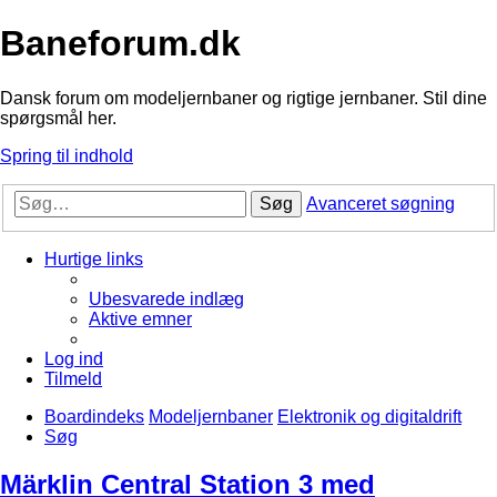
Baneforum.dk
Dansk forum om modeljernbaner og rigtige jernbaner. Stil dine
spørgsmål her.
Spring til indhold
Søg
Avanceret søgning
Hurtige links
Ubesvarede indlæg
Aktive emner
Log ind
Tilmeld
Boardindeks
Modeljernbaner
Elektronik og digitaldrift
Søg
Märklin Central Station 3 med