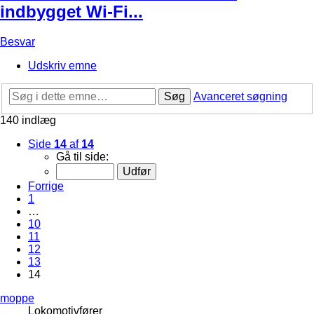
indbygget Wi-Fi...
Besvar
Udskriv emne
Søg
Avanceret søgning
140 indlæg
Side
14
af
14
Gå til side:
Forrige
1
…
10
11
12
13
14
moppe
Lokomotivfører