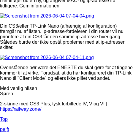
Her tilføjer du en ny, og angiver MAC- og ip-adresse fra
tidligere. Gem informationen.
Din CS3/eller TP-Link Nano (afhængig af konfiguration)
fremgår nu af listen. Ip-adresse-fordeleren i din router vil nu
prioritere at din CS3 får den samme ip-adresse hver gang.
Således burde der ikke opstå problemer med at ip-adressen
skifter.
Ovenstående bør være det ENESTE du skal gøre for at tingene
kommer til at virke. Forudsat, at du har konfigureret din TP-Link
Nano til "Client Mode" og ellers ikke pillet ved andet.
Med venlig hilsen
Søren
2-skinne med CS3 Plus, tysk forbillede IV, V og VI |
https://railway.zone/
Top
pejft