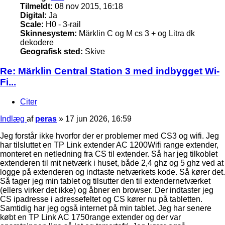
Tilmeldt:
08 nov 2015, 16:18
Digital:
Ja
Scale:
H0 - 3-rail
Skinnesystem:
Märklin C og M cs 3 + og Litra dk
dekodere
Geografisk sted:
Skive
Re: Märklin Central Station 3 med indbygget Wi-
Fi...
Citer
Indlæg
af
peras
»
17 jun 2026, 16:59
Jeg forstår ikke hvorfor der er problemer med CS3 og wifi. Jeg
har tilsluttet en TP Link extender AC 1200Wifi range extender,
monteret en netledning fra CS til extender. Så har jeg tilkoblet
extenderen til mit netværk i huset, både 2,4 ghz og 5 ghz ved at
logge på extenderen og indtaste netværkets kode. Så kører det.
Så tager jeg min tablet og tilsutter den til extendernetværket
(ellers virker det ikke) og åbner en browser. Der indtaster jeg
CS ipadresse i adressefeltet og CS kører nu på tabletten.
Samtidig har jeg også internet på min tablet. Jeg har senere
købt en TP Link AC 1750range extender og der var