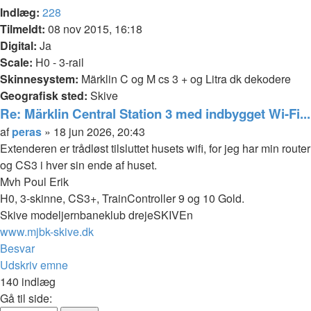
Indlæg:
228
Tilmeldt:
08 nov 2015, 16:18
Digital:
Ja
Scale:
H0 - 3-rail
Skinnesystem:
Märklin C og M cs 3 + og Litra dk dekodere
Geografisk sted:
Skive
Re: Märklin Central Station 3 med indbygget Wi-Fi...
Citer
Indlæg
af
peras
»
18 jun 2026, 20:43
Extenderen er trådløst tilsluttet husets wifi, for jeg har min router
og CS3 i hver sin ende af huset.
Mvh Poul Erik
H0, 3-skinne, CS3+, TrainController 9 og 10 Gold.
Skive modeljernbaneklub drejeSKIVEn
www.mjbk-skive.dk
Top
Besvar
Udskriv emne
140 indlæg
Side
Gå til side: