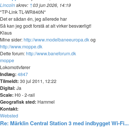
Lincoln
skrev:
↑
03 jun 2026, 14:19
"TP-Link TL-WR840N"
Det er sådan én, jeg allerede har
Så kan jeg godt forstå at alt virker besværligt!
Klaus
Mine sider:
http://www.modelbaneeuropa.dk
og
http://www.moppe.dk
Dette forum:
http://www.baneforum.dk
Top
moppe
Lokomotivfører
Indlæg:
4847
Tilmeldt:
30 jul 2011, 12:22
Digital:
Ja
Scale:
H0 - 2-rail
Geografisk sted:
Hammel
Kontakt:
Kontakt
Websted
moppe
Re: Märklin Central Station 3 med indbygget Wi-Fi...