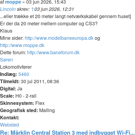
Citer
Indlæg
af
moppe
»
03 jun 2026, 15:43
Lincoln
skrev:
↑
03 jun 2026, 12:31
...eller trække et 20 meter langt netværkskabel gennem huset]
Er der da 20 meter mellem computer og CS3?
Klaus
Mine sider:
http://www.modelbaneeuropa.dk
og
http://www.moppe.dk
Dette forum:
http://www.baneforum.dk
Top
Søren
Lokomotivfører
Indlæg:
5460
Tilmeldt:
30 jul 2011, 08:36
Digital:
Ja
Scale:
H0 - 2-rail
Skinnesystem:
Flex
Geografisk sted:
Malling
Kontakt:
Kontakt
Websted
Søren
Re: Märklin Central Station 3 med indbygget Wi-Fi...