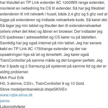
har tilsluttet en TP Link extender AC 1200Wifi range extender,
monteret en netledning fra CS til extender. Så har jeg tilkoblet
extenderen til mit netværk i huset, både 2,4 ghz og 5 ghz ved at
logge på extenderen og indtaste netværkets kode. Så kører det.
Så tager jeg min tablet og tilsutter den til extendernetværket
(ellers virker det ikke) og åbner en browser. Der indtaster jeg
CS ipadresse i adressefeltet og CS kører nu på tabletten.
Samtidig har jeg også internet på min tablet. Jeg har senere
købt en TP Link AC 1750range extender og der var
opsætningen lige så let og tsmertefri. Jeg kører også
TrainController på samme måde og det fungerer perfekt. Jeg
har 3 Ipads og 2 Samsung på systemet på samme tid og der er
aldrig problemer.
Mvh Poul Erik
H0, 3-skinne, CS3+, TrainController 9 og 10 Gold.
Skive modeljernbaneklub drejeSKIVEn
www.mjbk-skive.dk
Top
peras
Lokomotivfører