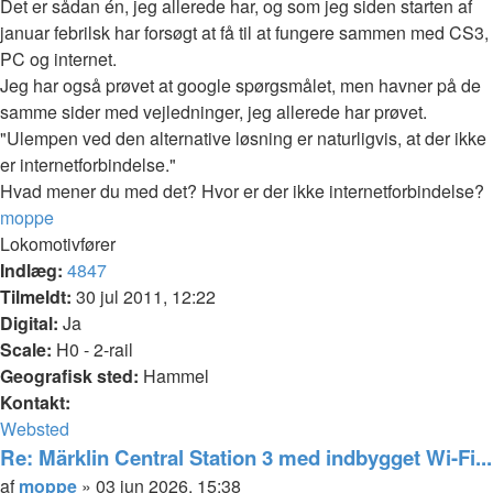
Det er sådan én, jeg allerede har, og som jeg siden starten af
januar febrilsk har forsøgt at få til at fungere sammen med CS3,
PC og internet.
Jeg har også prøvet at google spørgsmålet, men havner på de
samme sider med vejledninger, jeg allerede har prøvet.
"Ulempen ved den alternative løsning er naturligvis, at der ikke
er internetforbindelse."
Hvad mener du med det? Hvor er der ikke internetforbindelse?
Top
moppe
Lokomotivfører
Indlæg:
4847
Tilmeldt:
30 jul 2011, 12:22
Digital:
Ja
Scale:
H0 - 2-rail
Geografisk sted:
Hammel
Kontakt:
Kontakt
Websted
moppe
Re: Märklin Central Station 3 med indbygget Wi-Fi...
Citer
Indlæg
af
moppe
»
03 jun 2026, 15:38