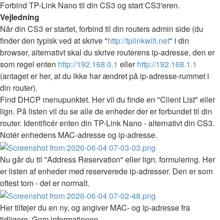
Forbind TP-Link Nano til din CS3 og start CS3'eren.
Vejledning
Når din CS3 er startet, forbind til din routers admin side (du
finder den typisk ved at skrive "
http://tplinkwifi.net
" i din
browser, alternativt skal du skrive routerens ip-adresse, den er
som regel enten
http://192.168.0.1
eller
http://192.168.1.1
(antaget er her, at du ikke har ændret på ip-adresse-rummet i
din router).
Find DHCP menupunktet. Her vil du finde en "Client List" eller
lign. På listen vil du se alle de enheder der er forbundet til din
router. Identificér enten din TP-Link Nano - alternativt din CS3.
Notér enhedens MAC-adresse og ip-adresse.
Nu går du til "Address Reservation" eller lign. formulering. Her
er listen af enheder med reserverede ip-adresser. Den er som
oftest tom - det er normalt.
Her tilføjer du en ny, og angiver MAC- og ip-adresse fra
tidligere. Gem informationen.