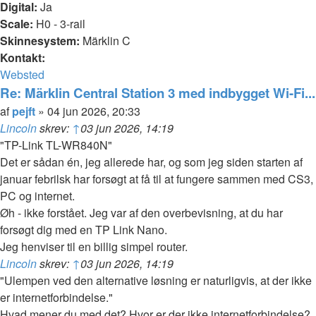
Digital:
Ja
Scale:
H0 - 3-rail
Skinnesystem:
Märklin C
Kontakt:
Kontakt
Websted
pejft
Re: Märklin Central Station 3 med indbygget Wi-Fi...
Citer
Indlæg
af
pejft
»
04 jun 2026, 20:33
Lincoln
skrev:
↑
03 jun 2026, 14:19
"TP-Link TL-WR840N"
Det er sådan én, jeg allerede har, og som jeg siden starten af
januar febrilsk har forsøgt at få til at fungere sammen med CS3,
PC og internet.
Øh - ikke forstået. Jeg var af den overbevisning, at du har
forsøgt dig med en TP Link Nano.
Jeg henviser til en billig simpel router.
Lincoln
skrev:
↑
03 jun 2026, 14:19
"Ulempen ved den alternative løsning er naturligvis, at der ikke
er internetforbindelse."
Hvad mener du med det? Hvor er der ikke internetforbindelse?