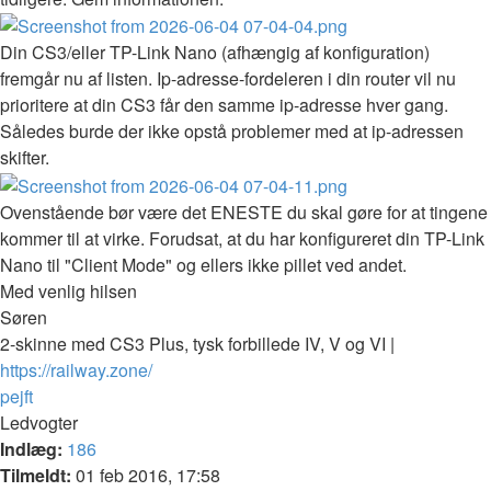
Din CS3/eller TP-Link Nano (afhængig af konfiguration)
fremgår nu af listen. Ip-adresse-fordeleren i din router vil nu
prioritere at din CS3 får den samme ip-adresse hver gang.
Således burde der ikke opstå problemer med at ip-adressen
skifter.
Ovenstående bør være det ENESTE du skal gøre for at tingene
kommer til at virke. Forudsat, at du har konfigureret din TP-Link
Nano til "Client Mode" og ellers ikke pillet ved andet.
Med venlig hilsen
Søren
2-skinne med CS3 Plus, tysk forbillede IV, V og VI |
https://railway.zone/
Top
pejft
Ledvogter
Indlæg:
186
Tilmeldt:
01 feb 2016, 17:58