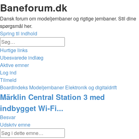
Baneforum.dk
Dansk forum om modeljernbaner og rigtige jernbaner. Stil dine
spørgsmål her.
Spring til indhold
Avanceret
Søg
søgning
Hurtige links
Ubesvarede indlæg
Aktive emner
Log ind
Tilmeld
Boardindeks
Modeljernbaner
Elektronik og digitaldrift
Søg
Märklin Central Station 3 med
indbygget Wi-Fi...
Besvar
Udskriv emne
Avanceret
Søg