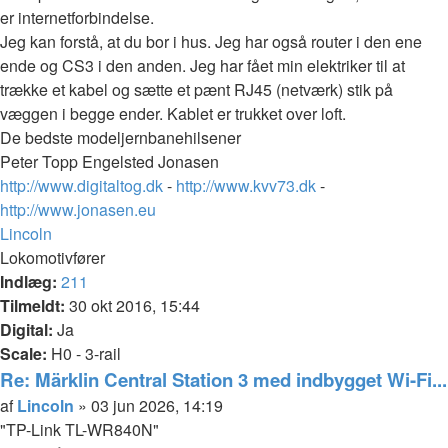
er internetforbindelse.
Jeg kan forstå, at du bor i hus. Jeg har også router i den ene
ende og CS3 i den anden. Jeg har fået min elektriker til at
trække et kabel og sætte et pænt RJ45 (netværk) stik på
væggen i begge ender. Kablet er trukket over loft.
De bedste modeljernbanehilsener
Peter Topp Engelsted Jonasen
http://www.digitaltog.dk
-
http://www.kvv73.dk
-
http://www.jonasen.eu
Top
Lincoln
Lokomotivfører
Indlæg:
211
Tilmeldt:
30 okt 2016, 15:44
Digital:
Ja
Scale:
H0 - 3-rail
Re: Märklin Central Station 3 med indbygget Wi-Fi...
Citer
Indlæg
af
Lincoln
»
03 jun 2026, 14:19
"TP-Link TL-WR840N"