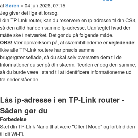
Citer
Indlæg
af
Søren
»
04 jun 2026, 07:15
Jeg giver det lige ét forsøg.
I din TP-Link router, kan du reservere en ip-adresse til din CS3,
så den altid har den samme ip-adresse. Uanfægtet hvad der
måtte ske i netværket. Det gør du på følgende måde.
OBS!
Vær opmærksom på, at skærmbillederne er
vejledende
!
Ikke alle TP-Link routere har præcis samme
brugergrænseflade, så du skal selv oversætte dem til de
informationer du ser på din skærm. Teorien er dog den samme,
så du burde være i stand til at identificere informationerne ud
fra nedenstående.
Lås ip-adresse i en TP-Link router -
Sådan gør du
Forbedelse
Sæt din TP-Link Nano til at være "Client Mode" og forbind den
til dit Wi-Fi.