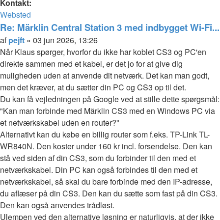
Kontakt:
Kontakt
Websted
pejft
Re: Märklin Central Station 3 med indbygget Wi-Fi...
Citer
Indlæg
af
pejft
»
03 jun 2026, 13:26
Når Klaus spørger, hvorfor du ikke har koblet CS3 og PC'en
direkte sammen med et kabel, er det jo for at give dig
muligheden uden at anvende dit netværk. Det kan man godt,
men det kræver, at du sætter din PC og CS3 op til det.
Du kan få vejledningen på Google ved at stille dette spørgsmål:
"Kan man forbinde med Märklin CS3 med en Windows PC via
et netværkskabel uden en router?"
Alternativt kan du købe en billig router som f.eks. TP-Link TL-
WR840N. Den koster under 160 kr incl. forsendelse. Den kan
stå ved siden af din CS3, som du forbinder til den med et
netværkskabel. Din PC kan også forbindes til den med et
netværkskabel, så skal du bare forbinde med den IP-adresse,
du aflæser på din CS3. Den kan du sætte som fast på din CS3.
Den kan også anvendes trådløst.
Ulempen ved den alternative løsning er naturligvis, at der ikke