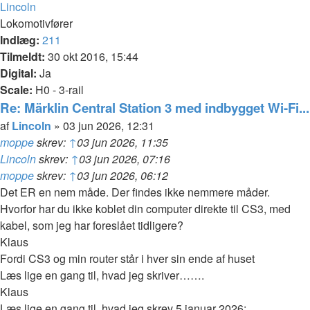
Top
Lincoln
Lokomotivfører
Indlæg:
211
Tilmeldt:
30 okt 2016, 15:44
Digital:
Ja
Scale:
H0 - 3-rail
Re: Märklin Central Station 3 med indbygget Wi-Fi...
Citer
Indlæg
af
Lincoln
»
03 jun 2026, 12:31
moppe
skrev:
↑
03 jun 2026, 11:35
Lincoln
skrev:
↑
03 jun 2026, 07:16
moppe
skrev:
↑
03 jun 2026, 06:12
Det ER en nem måde. Der findes ikke nemmere måder.
Hvorfor har du ikke koblet din computer direkte til CS3, med
kabel, som jeg har foreslået tidligere?
Klaus
Fordi CS3 og min router står i hver sin ende af huset
Læs lige en gang til, hvad jeg skriver…….
Klaus
Læs lige en gang til, hvad jeg skrev 5 januar 2026: