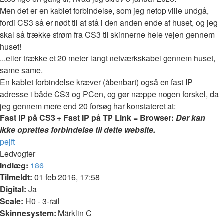
Men det er en kablet forbindelse, som jeg netop ville undgå,
fordi CS3 så er nødt til at stå i den anden ende af huset, og jeg
skal så trække strøm fra CS3 til skinnerne hele vejen gennem
huset!
...eller trække et 20 meter langt netværkskabel gennem huset,
same same.
En kablet forbindelse kræver (åbenbart) også en fast IP
adresse i både CS3 og PCen, og gør næppe nogen forskel, da
jeg gennem mere end 20 forsøg har konstateret at:
Fast IP på CS3 + Fast IP på TP Link = Browser:
Der kan
ikke oprettes forbindelse til dette website.
Top
pejft
Ledvogter
Indlæg:
186
Tilmeldt:
01 feb 2016, 17:58
Digital:
Ja
Scale:
H0 - 3-rail
Skinnesystem:
Märklin C