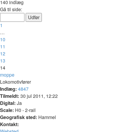
søgning
140 indlæg
Side
Gå til side:
14
af
Forrige
1
14
…
10
11
12
13
14
moppe
Lokomotivfører
Indlæg:
4847
Tilmeldt:
30 jul 2011, 12:22
Digital:
Ja
Scale:
H0 - 2-rail
Geografisk sted:
Hammel
Kontakt:
Kontakt
Websted