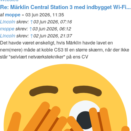
moppe
Re: Märklin Central Station 3 med indbygget Wi-Fi...
Citer
Indlæg
af
moppe
»
03 jun 2026, 11:35
Lincoln
skrev:
↑
03 jun 2026, 07:16
moppe
skrev:
↑
03 jun 2026, 06:12
Lincoln
skrev:
↑
02 jun 2026, 21:37
Det havde været ønskeligt, hvis Märklin havde lavet en
nem(mere) måde at koble CS3 til en større skærm, når der ikke
står "selvlært netværkstekniker" på ens CV