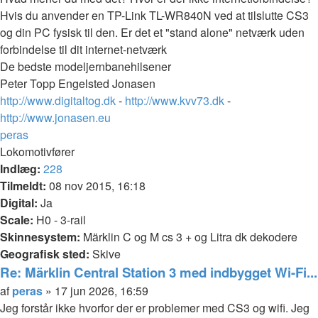
Hvis du anvender en TP-Link TL-WR840N ved at tilslutte CS3
og din PC fysisk til den. Er det et "stand alone" netværk uden
forbindelse til dit internet-netværk
De bedste modeljernbanehilsener
Peter Topp Engelsted Jonasen
http://www.digitaltog.dk
-
http://www.kvv73.dk
-
http://www.jonasen.eu
Top
peras
Lokomotivfører
Indlæg:
228
Tilmeldt:
08 nov 2015, 16:18
Digital:
Ja
Scale:
H0 - 3-rail
Skinnesystem:
Märklin C og M cs 3 + og Litra dk dekodere
Geografisk sted:
Skive
Re: Märklin Central Station 3 med indbygget Wi-Fi...
Citer
Indlæg
af
peras
»
17 jun 2026, 16:59
Jeg forstår ikke hvorfor der er problemer med CS3 og wifi. Jeg