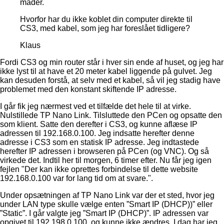
måder.
Hvorfor har du ikke koblet din computer direkte til
CS3, med kabel, som jeg har foreslået tidligere?
Klaus
Fordi CS3 og min router står i hver sin ende af huset, og jeg har
ikke lyst til at have et 20 meter kabel liggende på gulvet. Jeg
kan desuden forstå, at selv med et kabel, så vil jeg stadig have
problemet med den konstant skiftende IP adresse.
I går fik jeg nærmest ved et tilfælde det hele til at virke.
Nulstillede TP Nano Link. Tilsluttede den PCen og opsatte den
som klient. Satte den derefter i CS3, og kunne aflæse IP
adressen til 192.168.0.100. Jeg indsatte herefter denne
adresse i CS3 som en statisk IP adresse. Jeg indtastede
herefter IP adressen i browseren på PCen (og VNC). Og så
virkede det. Indtil her til morgen, 6 timer efter. Nu får jeg igen
fejlen "Der kan ikke oprettes forbindelse til dette website
192.168.0.100 var for lang tid om at svare.".
Under opsætningen af TP Nano Link var der et sted, hvor jeg
under LAN type skulle vælge enten ”Smart IP (DHCP))” eller
”Static”. I går valgte jeg ”Smart IP (DHCP)”. IP adressen var
opgivet til 192.198.0.100, og kunne ikke ændres. I dag har jeg