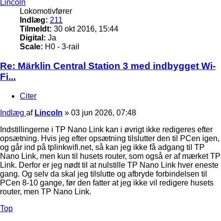
Lincoln
Lokomotivfører
Indlæg:
211
Tilmeldt:
30 okt 2016, 15:44
Digital:
Ja
Scale:
H0 - 3-rail
Re: Märklin Central Station 3 med indbygget Wi-
Fi...
Citer
Indlæg
af
Lincoln
»
03 jun 2026, 07:48
Indstillingerne i TP Nano Link kan i øvrigt ikke redigeres efter
opsætning. Hvis jeg efter opsætning tilslutter den til PCen igen,
og går ind på tplinkwifi.net, så kan jeg ikke få adgang til TP
Nano Link, men kun til husets router, som også er af mærket TP
Link. Derfor er jeg nødt til at nulstille TP Nano Link hver eneste
gang. Og selv da skal jeg tilslutte og afbryde forbindelsen til
PCen 8-10 gange, før den fatter at jeg ikke vil redigere husets
router, men TP Nano Link.
Top