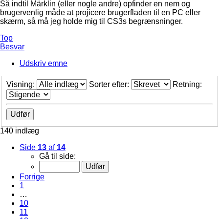
Så indtil Märklin (eller nogle andre) opfinder en nem og
brugervenlig måde at projicere brugerfladen til en PC eller
skærm, så må jeg holde mig til CS3s begrænsninger.
Top
Besvar
Udskriv emne
Visning:
Sorter efter:
Retning:
140 indlæg
Side
13
af
14
Gå til side:
Forrige
1
…
10
11