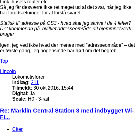
Link, husets router etc.
Så jeg får desværre ikke ret meget ud af det svar, når jeg ikke
har forudsætninger for at forstå svaret.
Statisk IP adresse på CS3 - hvad skal jeg skrive i de 4 felter?
Det kommer an på, hvilket adresseområde dit hjemmnetværk
bruger
Igen, jeg ved ikke hvad der menes med ”adresseområde” – det
er første gang, jeg nogensinde har hørt om det begreb.
Top
Lincoln
Lokomotivfører
Indlæg:
211
Tilmeldt:
30 okt 2016, 15:44
Digital:
Ja
Scale:
H0 - 3-rail
Re: Märklin Central Station 3 med indbygget Wi-
Fi...
Citer