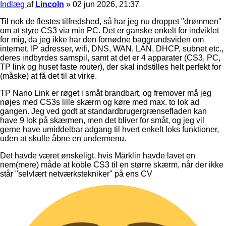
Indlæg
af
Lincoln
»
02 jun 2026, 21:37
Til nok de flestes tilfredshed, så har jeg nu droppet "drømmen"
om at styre CS3 via min PC. Det er ganske enkelt for indviklet
for mig, da jeg ikke har den fornødne baggrundsviden om
internet, IP adresser, wifi, DNS, WAN, LAN, DHCP, subnet etc.,
deres indbyrdes samspil, samt at det er 4 apparater (CS3, PC,
TP link og huset faste router), der skal indstilles helt perfekt for
(måske) at få det til at virke.
TP Nano Link er røget i småt brandbart, og fremover må jeg
nøjes med CS3s lille skærm og køre med max. to lok ad
gangen. Jeg ved godt at standardbrugergrænsefladen kan
have 9 lok på skærmen, men det bliver for småt, og jeg vil
gerne have umiddelbar adgang til hvert enkelt loks funktioner,
uden at skulle åbne en undermenu.
Det havde været ønskeligt, hvis Märklin havde lavet en
nem(mere) måde at koble CS3 til en større skærm, når der ikke
står "selvlært netværkstekniker" på ens CV