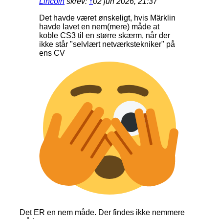
Lincoln
skrev:
↑
02 jun 2026, 21:37
Det havde været ønskeligt, hvis Märklin
havde lavet en nem(mere) måde at
koble CS3 til en større skærm, når der
ikke står "selvlært netværkstekniker" på
ens CV
Det ER en nem måde. Der findes ikke nemmere