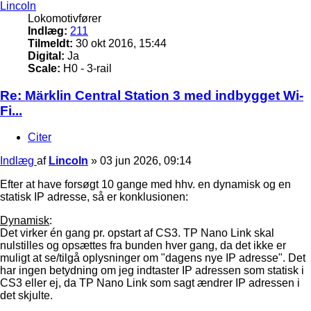
Lincoln
Lokomotivfører
Indlæg:
211
Tilmeldt:
30 okt 2016, 15:44
Digital:
Ja
Scale:
H0 - 3-rail
Re: Märklin Central Station 3 med indbygget Wi-
Fi...
Citer
Indlæg
af
Lincoln
»
03 jun 2026, 09:14
Efter at have forsøgt 10 gange med hhv. en dynamisk og en
statisk IP adresse, så er konklusionen:
Dynamisk
:
Det virker én gang pr. opstart af CS3. TP Nano Link skal
nulstilles og opsættes fra bunden hver gang, da det ikke er
muligt at se/tilgå oplysninger om "dagens nye IP adresse". Det
har ingen betydning om jeg indtaster IP adressen som statisk i
CS3 eller ej, da TP Nano Link som sagt ændrer IP adressen i
det skjulte.