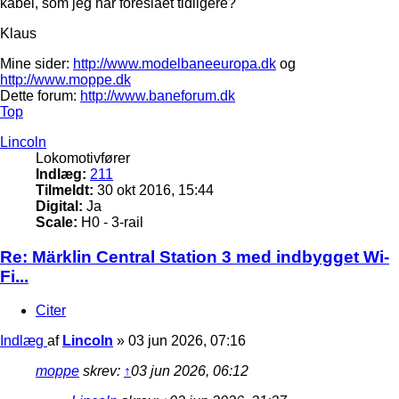
kabel, som jeg har foreslået tidligere?
Klaus
Mine sider:
http://www.modelbaneeuropa.dk
og
http://www.moppe.dk
Dette forum:
http://www.baneforum.dk
Top
Lincoln
Lokomotivfører
Indlæg:
211
Tilmeldt:
30 okt 2016, 15:44
Digital:
Ja
Scale:
H0 - 3-rail
Re: Märklin Central Station 3 med indbygget Wi-
Fi...
Citer
Indlæg
af
Lincoln
»
03 jun 2026, 07:16
moppe
skrev:
↑
03 jun 2026, 06:12