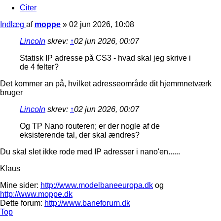
Citer
Indlæg
af
moppe
»
02 jun 2026, 10:08
Lincoln
skrev:
↑
02 jun 2026, 00:07
Statisk IP adresse på CS3 - hvad skal jeg skrive i
de 4 felter?
Det kommer an på, hvilket adresseområde dit hjemmnetværk
bruger
Lincoln
skrev:
↑
02 jun 2026, 00:07
Og TP Nano routeren; er der nogle af de
eksisterende tal, der skal ændres?
Du skal slet ikke rode med IP adresser i nano'en......
Klaus
Mine sider:
http://www.modelbaneeuropa.dk
og
http://www.moppe.dk
Dette forum:
http://www.baneforum.dk
Top