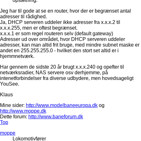
opsætning.
Jeg har til gode at se en router, hvor der er begrænset antal
adresser til rådighed.
Ja, DHCP serveren uddeler ikke adresser fra x.x.x.2 til
x.x.x.255, men er oftest begrænset.
x.x.x.1 er som regel routeren selv (default gateway)
Adresser ud over området, hvor DHCP serveren uddeler
adresser, kan man altid frit bruge, med mindre subnet maske er
andet en 255.255.255.0 - hvilket den stort set altid er i
hjemmnetværk.
Har gennem de sidste 20 år brugt x.x.x.240 og opefter til
netværksradier, NAS servere osv derhjemme, på
intenetforbindelser fra diverse udbydere, men hovedsageligt
YouSee.
Klaus
Mine sider:
http://www.modelbaneeuropa.dk
og
http://www.moppe.dk
Dette forum:
http://www.baneforum.dk
Top
moppe
Lokomotivfører