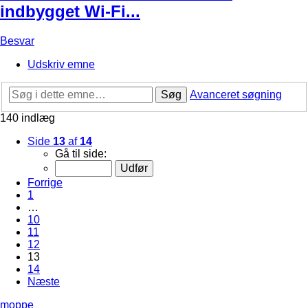
indbygget Wi-Fi...
Besvar
Udskriv emne
Søg
Avanceret søgning
140 indlæg
Side
13
af
14
Gå til side:
Forrige
1
…
10
11
12
13
14
Næste
moppe