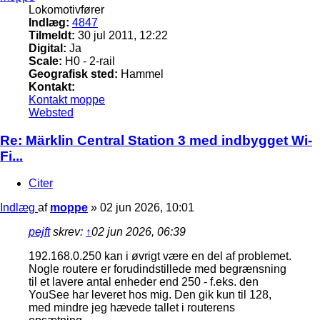
Lokomotivfører
Indlæg:
4847
Tilmeldt:
30 jul 2011, 12:22
Digital:
Ja
Scale:
H0 - 2-rail
Geografisk sted:
Hammel
Kontakt:
Kontakt moppe
Websted
Re: Märklin Central Station 3 med indbygget Wi-
Fi...
Citer
Indlæg
af
moppe
»
02 jun 2026, 10:01
pejft
skrev:
↑
02 jun 2026, 06:39
192.168.0.250 kan i øvrigt være en del af problemet.
Nogle routere er forudindstillede med begrænsning
til et lavere antal enheder end 250 - f.eks. den
YouSee har leveret hos mig. Den gik kun til 128,
med mindre jeg hævede tallet i routerens