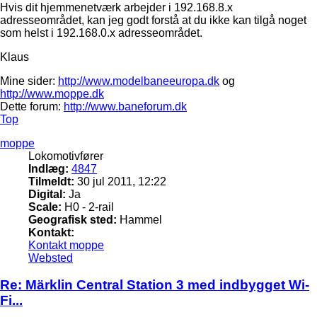
Hvis dit hjemmenetværk arbejder i 192.168.8.x
adresseområdet, kan jeg godt forstå at du ikke kan tilgå noget
som helst i 192.168.0.x adresseområdet.
Klaus
Mine sider:
http://www.modelbaneeuropa.dk
og
http://www.moppe.dk
Dette forum:
http://www.baneforum.dk
Top
moppe
Lokomotivfører
Indlæg:
4847
Tilmeldt:
30 jul 2011, 12:22
Digital:
Ja
Scale:
H0 - 2-rail
Geografisk sted:
Hammel
Kontakt:
Kontakt moppe
Websted
Re: Märklin Central Station 3 med indbygget Wi-
Fi...