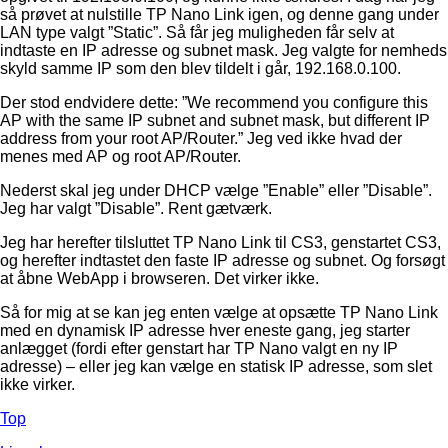
så prøvet at nulstille TP Nano Link igen, og denne gang under
LAN type valgt ”Static”. Så får jeg muligheden får selv at
indtaste en IP adresse og subnet mask. Jeg valgte for nemheds
skyld samme IP som den blev tildelt i går, 192.168.0.100.
Der stod endvidere dette: ”We recommend you configure this
AP with the same IP subnet and subnet mask, but different IP
address from your root AP/Router.” Jeg ved ikke hvad der
menes med AP og root AP/Router.
Nederst skal jeg under DHCP vælge ”Enable” eller ”Disable”.
Jeg har valgt ”Disable”. Rent gætværk.
Jeg har herefter tilsluttet TP Nano Link til CS3, genstartet CS3,
og herefter indtastet den faste IP adresse og subnet. Og forsøgt
at åbne WebApp i browseren. Det virker ikke.
Så for mig at se kan jeg enten vælge at opsætte TP Nano Link
med en dynamisk IP adresse hver eneste gang, jeg starter
anlægget (fordi efter genstart har TP Nano valgt en ny IP
adresse) – eller jeg kan vælge en statisk IP adresse, som slet
ikke virker.
Top