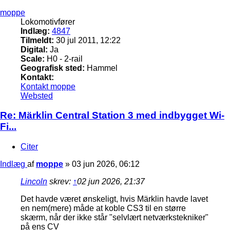
moppe
Lokomotivfører
Indlæg:
4847
Tilmeldt:
30 jul 2011, 12:22
Digital:
Ja
Scale:
H0 - 2-rail
Geografisk sted:
Hammel
Kontakt:
Kontakt moppe
Websted
Re: Märklin Central Station 3 med indbygget Wi-
Fi...
Citer
Indlæg
af
moppe
»
03 jun 2026, 06:12
Lincoln
skrev:
↑
02 jun 2026, 21:37
Det havde været ønskeligt, hvis Märklin havde lavet
en nem(mere) måde at koble CS3 til en større
skærm, når der ikke står "selvlært netværkstekniker"
på ens CV