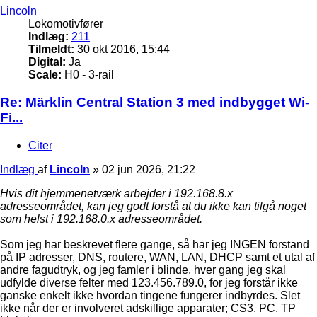
Lincoln
Lokomotivfører
Indlæg:
211
Tilmeldt:
30 okt 2016, 15:44
Digital:
Ja
Scale:
H0 - 3-rail
Re: Märklin Central Station 3 med indbygget Wi-
Fi...
Citer
Indlæg
af
Lincoln
»
02 jun 2026, 21:22
Hvis dit hjemmenetværk arbejder i 192.168.8.x
adresseområdet, kan jeg godt forstå at du ikke kan tilgå noget
som helst i 192.168.0.x adresseområdet.
Som jeg har beskrevet flere gange, så har jeg INGEN forstand
på IP adresser, DNS, routere, WAN, LAN, DHCP samt et utal af
andre fagudtryk, og jeg famler i blinde, hver gang jeg skal
udfylde diverse felter med 123.456.789.0, for jeg forstår ikke
ganske enkelt ikke hvordan tingene fungerer indbyrdes. Slet
ikke når der er involveret adskillige apparater; CS3, PC, TP