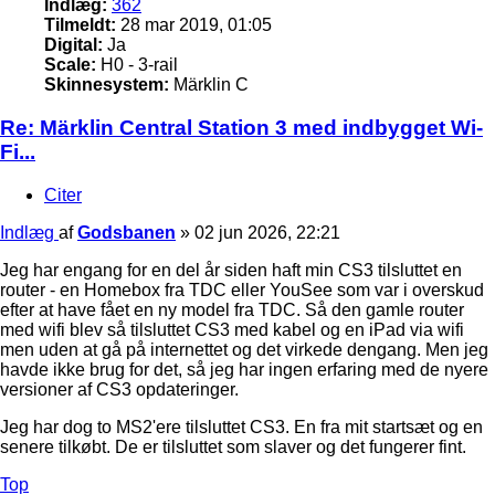
Indlæg:
362
Tilmeldt:
28 mar 2019, 01:05
Digital:
Ja
Scale:
H0 - 3-rail
Skinnesystem:
Märklin C
Re: Märklin Central Station 3 med indbygget Wi-
Fi...
Citer
Indlæg
af
Godsbanen
»
02 jun 2026, 22:21
Jeg har engang for en del år siden haft min CS3 tilsluttet en
router - en Homebox fra TDC eller YouSee som var i overskud
efter at have fået en ny model fra TDC. Så den gamle router
med wifi blev så tilsluttet CS3 med kabel og en iPad via wifi
men uden at gå på internettet og det virkede dengang. Men jeg
havde ikke brug for det, så jeg har ingen erfaring med de nyere
versioner af CS3 opdateringer.
Jeg har dog to MS2'ere tilsluttet CS3. En fra mit startsæt og en
senere tilkøbt. De er tilsluttet som slaver og det fungerer fint.
Top