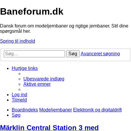
Baneforum.dk
Dansk forum om modeljernbaner og rigtige jernbaner. Stil dine
spørgsmål her.
Spring til indhold
Søg
Avanceret søgning
Hurtige links
Ubesvarede indlæg
Aktive emner
Log ind
Tilmeld
Boardindeks
Modeljernbaner
Elektronik og digitaldrift
Søg
Märklin Central Station 3 med