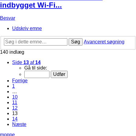
indbygget Wi-Fi...
Besvar
Udskriv emne
Søg
Avanceret søgning
140 indlæg
Side
13
af
14
Gå til side:
Forrige
1
…
10
11
12
13
14
Næste
moppe