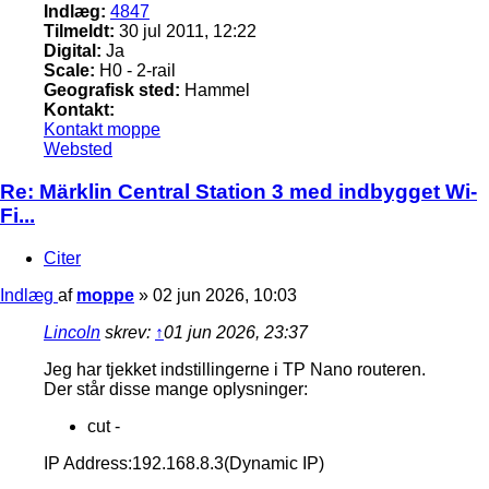
Indlæg:
4847
Tilmeldt:
30 jul 2011, 12:22
Digital:
Ja
Scale:
H0 - 2-rail
Geografisk sted:
Hammel
Kontakt:
Kontakt moppe
Websted
Re: Märklin Central Station 3 med indbygget Wi-
Fi...
Citer
Indlæg
af
moppe
»
02 jun 2026, 10:03
Lincoln
skrev:
↑
01 jun 2026, 23:37
Jeg har tjekket indstillingerne i TP Nano routeren.
Der står disse mange oplysninger:
cut -
IP Address:192.168.8.3(Dynamic IP)