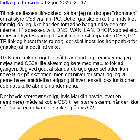
Indlæg
af
Lincoln
»
02 jun 2026, 21:37
Til nok de flestes tilfredshed, så har jeg nu droppet "drømmen"
om at styre CS3 via min PC. Det er ganske enkelt for indviklet
for mig, da jeg ikke har den fornødne baggrundsviden om
internet, IP adresser, wifi, DNS, WAN, LAN, DHCP, subnet etc.,
deres indbyrdes samspil, samt at det er 4 apparater (CS3, PC,
TP link og huset faste router), der skal indstilles helt perfekt for
(måske) at få det til at virke.
TP Nano Link er røget i småt brandbart, og fremover må jeg
nøjes med CS3s lille skærm og køre med max. to lok ad
gangen. Jeg ved godt at standardbrugergrænsefladen kan
have 9 lok på skærmen, men det bliver for småt, og jeg vil
gerne have umiddelbar adgang til hvert enkelt loks funktioner,
uden at skulle åbne en undermenu.
Det havde været ønskeligt, hvis Märklin havde lavet en
nem(mere) måde at koble CS3 til en større skærm, når der ikke
står "selvlært netværkstekniker" på ens CV