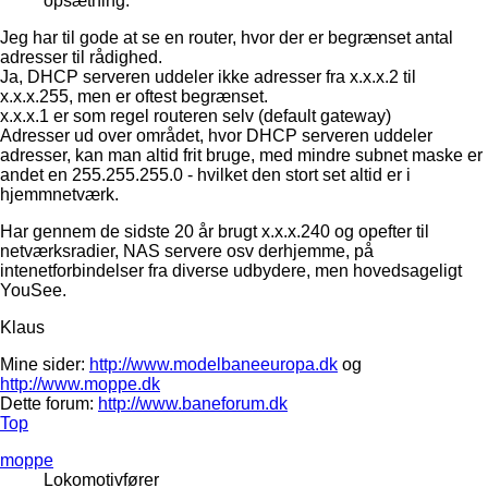
opsætning.
Jeg har til gode at se en router, hvor der er begrænset antal
adresser til rådighed.
Ja, DHCP serveren uddeler ikke adresser fra x.x.x.2 til
x.x.x.255, men er oftest begrænset.
x.x.x.1 er som regel routeren selv (default gateway)
Adresser ud over området, hvor DHCP serveren uddeler
adresser, kan man altid frit bruge, med mindre subnet maske er
andet en 255.255.255.0 - hvilket den stort set altid er i
hjemmnetværk.
Har gennem de sidste 20 år brugt x.x.x.240 og opefter til
netværksradier, NAS servere osv derhjemme, på
intenetforbindelser fra diverse udbydere, men hovedsageligt
YouSee.
Klaus
Mine sider:
http://www.modelbaneeuropa.dk
og
http://www.moppe.dk
Dette forum:
http://www.baneforum.dk
Top
moppe
Lokomotivfører