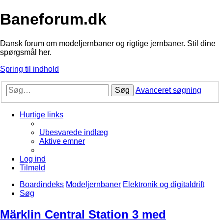
Baneforum.dk
Dansk forum om modeljernbaner og rigtige jernbaner. Stil dine
spørgsmål her.
Spring til indhold
Søg
Avanceret søgning
Hurtige links
Ubesvarede indlæg
Aktive emner
Log ind
Tilmeld
Boardindeks
Modeljernbaner
Elektronik og digitaldrift
Søg
Märklin Central Station 3 med