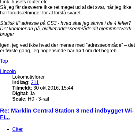
Link, husets router etc.
Så jeg får desværre ikke ret meget ud af det svar, når jeg ikke
har forudsætninger for at forstå svaret.
Statisk IP adresse på CS3 - hvad skal jeg skrive i de 4 felter?
Det kommer an på, hvilket adresseområde dit hjemmnetværk
bruger
Igen, jeg ved ikke hvad der menes med ”adresseområde” – det
er første gang, jeg nogensinde har hørt om det begreb.
Top
Lincoln
Lokomotivfører
Indlæg:
211
Tilmeldt:
30 okt 2016, 15:44
Digital:
Ja
Scale:
H0 - 3-rail
Re: Märklin Central Station 3 med indbygget Wi-
Fi...
Citer