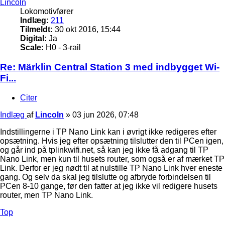
Lincoln
Lokomotivfører
Indlæg:
211
Tilmeldt:
30 okt 2016, 15:44
Digital:
Ja
Scale:
H0 - 3-rail
Re: Märklin Central Station 3 med indbygget Wi-
Fi...
Citer
Indlæg
af
Lincoln
»
03 jun 2026, 07:48
Indstillingerne i TP Nano Link kan i øvrigt ikke redigeres efter
opsætning. Hvis jeg efter opsætning tilslutter den til PCen igen,
og går ind på tplinkwifi.net, så kan jeg ikke få adgang til TP
Nano Link, men kun til husets router, som også er af mærket TP
Link. Derfor er jeg nødt til at nulstille TP Nano Link hver eneste
gang. Og selv da skal jeg tilslutte og afbryde forbindelsen til
PCen 8-10 gange, før den fatter at jeg ikke vil redigere husets
router, men TP Nano Link.
Top