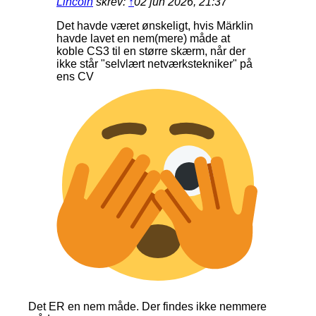
Lincoln
skrev:
↑
02 jun 2026, 21:37
Det havde været ønskeligt, hvis Märklin
havde lavet en nem(mere) måde at
koble CS3 til en større skærm, når der
ikke står "selvlært netværkstekniker" på
ens CV
Det ER en nem måde. Der findes ikke nemmere