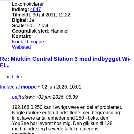
Lokomotivfører
Indlæg:
4847
Tilmeldt:
30 jul 2011, 12:22
Digital:
Ja
Scale:
H0 - 2-rail
Geografisk sted:
Hammel
Kontakt:
Kontakt moppe
Websted
Re: Märklin Central Station 3 med indbygget Wi-
Fi...
Citer
Indlæg
af
moppe
»
02 jun 2026, 10:01
pejft
skrev:
↑
02 jun 2026, 06:39
192.168.0.250 kan i øvrigt være en del af problemet.
Nogle routere er forudindstillede med begrænsning
til et lavere antal enheder end 250 - f.eks. den
YouSee har leveret hos mig. Den gik kun til 128,
med mindre jeg hævede tallet i routerens