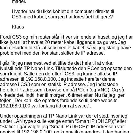
måder.
Hvorfor har du ikke koblet din computer direkte til
CS3, med kabel, som jeg har foreslået tidligere?
Klaus
Fordi CS3 og min router står i hver sin ende af huset, og jeg har
ikke lyst til at have et 20 meter kabel liggende på gulvet. Jeg
kan desuden forstå, at selv med et kabel, så vil jeg stadig have
problemet med den konstant skiftende IP adresse.
I går fik jeg nærmest ved et tilfælde det hele til at virke.
Nulstillede TP Nano Link. Tilsluttede den PCen og opsatte den
som klient. Satte den derefter i CS3, og kunne aflæse IP
adressen til 192.168.0.100. Jeg indsatte herefter denne
adresse i CS3 som en statisk IP adresse. Jeg indtastede
herefter IP adressen i browseren på PCen (og VNC). Og så
virkede det. Indtil her til morgen, 6 timer efter. Nu får jeg igen
fejlen "Der kan ikke oprettes forbindelse til dette website
192.168.0.100 var for lang tid om at svare.".
Under opsætningen af TP Nano Link var der et sted, hvor jeg
under LAN type skulle vælge enten ”Smart IP (DHCP))” eller
”Static”. I går valgte jeg ”Smart IP (DHCP)”. IP adressen var
opgivet til 192.198.0.100, og kunne ikke ændres. I dag har jeg