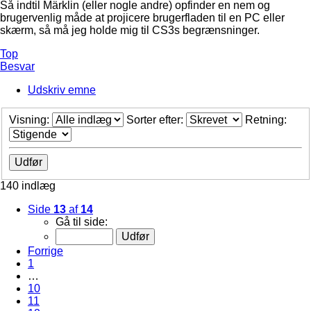
Så indtil Märklin (eller nogle andre) opfinder en nem og
brugervenlig måde at projicere brugerfladen til en PC eller
skærm, så må jeg holde mig til CS3s begrænsninger.
Top
Besvar
Udskriv emne
Visning:
Sorter efter:
Retning:
140 indlæg
Side
13
af
14
Gå til side:
Forrige
1
…
10
11