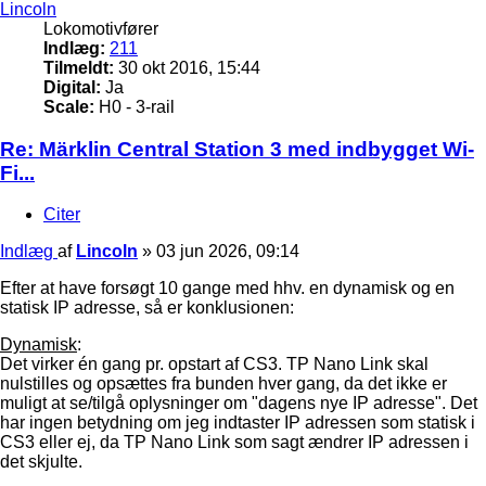
Lincoln
Lokomotivfører
Indlæg:
211
Tilmeldt:
30 okt 2016, 15:44
Digital:
Ja
Scale:
H0 - 3-rail
Re: Märklin Central Station 3 med indbygget Wi-
Fi...
Citer
Indlæg
af
Lincoln
»
03 jun 2026, 09:14
Efter at have forsøgt 10 gange med hhv. en dynamisk og en
statisk IP adresse, så er konklusionen:
Dynamisk
:
Det virker én gang pr. opstart af CS3. TP Nano Link skal
nulstilles og opsættes fra bunden hver gang, da det ikke er
muligt at se/tilgå oplysninger om "dagens nye IP adresse". Det
har ingen betydning om jeg indtaster IP adressen som statisk i
CS3 eller ej, da TP Nano Link som sagt ændrer IP adressen i
det skjulte.