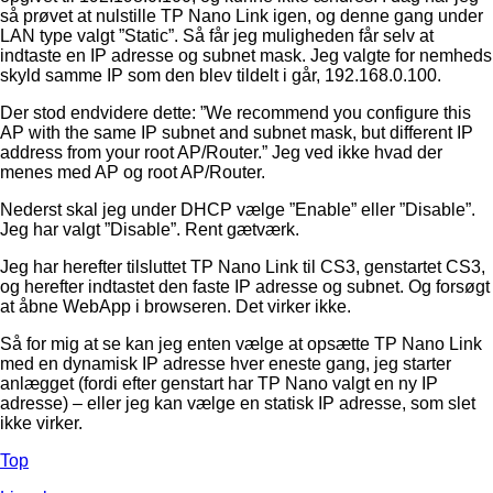
så prøvet at nulstille TP Nano Link igen, og denne gang under
LAN type valgt ”Static”. Så får jeg muligheden får selv at
indtaste en IP adresse og subnet mask. Jeg valgte for nemheds
skyld samme IP som den blev tildelt i går, 192.168.0.100.
Der stod endvidere dette: ”We recommend you configure this
AP with the same IP subnet and subnet mask, but different IP
address from your root AP/Router.” Jeg ved ikke hvad der
menes med AP og root AP/Router.
Nederst skal jeg under DHCP vælge ”Enable” eller ”Disable”.
Jeg har valgt ”Disable”. Rent gætværk.
Jeg har herefter tilsluttet TP Nano Link til CS3, genstartet CS3,
og herefter indtastet den faste IP adresse og subnet. Og forsøgt
at åbne WebApp i browseren. Det virker ikke.
Så for mig at se kan jeg enten vælge at opsætte TP Nano Link
med en dynamisk IP adresse hver eneste gang, jeg starter
anlægget (fordi efter genstart har TP Nano valgt en ny IP
adresse) – eller jeg kan vælge en statisk IP adresse, som slet
ikke virker.
Top