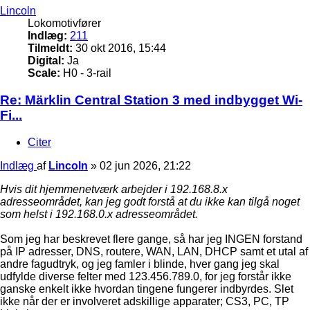
Lincoln
Lokomotivfører
Indlæg:
211
Tilmeldt:
30 okt 2016, 15:44
Digital:
Ja
Scale:
H0 - 3-rail
Re: Märklin Central Station 3 med indbygget Wi-
Fi...
Citer
Indlæg
af
Lincoln
»
02 jun 2026, 21:22
Hvis dit hjemmenetværk arbejder i 192.168.8.x
adresseområdet, kan jeg godt forstå at du ikke kan tilgå noget
som helst i 192.168.0.x adresseområdet.
Som jeg har beskrevet flere gange, så har jeg INGEN forstand
på IP adresser, DNS, routere, WAN, LAN, DHCP samt et utal af
andre fagudtryk, og jeg famler i blinde, hver gang jeg skal
udfylde diverse felter med 123.456.789.0, for jeg forstår ikke
ganske enkelt ikke hvordan tingene fungerer indbyrdes. Slet
ikke når der er involveret adskillige apparater; CS3, PC, TP