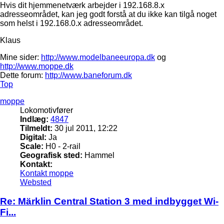
Hvis dit hjemmenetværk arbejder i 192.168.8.x
adresseområdet, kan jeg godt forstå at du ikke kan tilgå noget
som helst i 192.168.0.x adresseområdet.
Klaus
Mine sider:
http://www.modelbaneeuropa.dk
og
http://www.moppe.dk
Dette forum:
http://www.baneforum.dk
Top
moppe
Lokomotivfører
Indlæg:
4847
Tilmeldt:
30 jul 2011, 12:22
Digital:
Ja
Scale:
H0 - 2-rail
Geografisk sted:
Hammel
Kontakt:
Kontakt moppe
Websted
Re: Märklin Central Station 3 med indbygget Wi-
Fi...