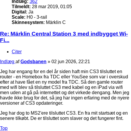
Indlæg:
362
Tilmeldt:
28 mar 2019, 01:05
Digital:
Ja
Scale:
H0 - 3-rail
Skinnesystem:
Märklin C
Re: Märklin Central Station 3 med indbygget Wi-
Fi...
Citer
Indlæg
af
Godsbanen
»
02 jun 2026, 22:21
Jeg har engang for en del år siden haft min CS3 tilsluttet en
router - en Homebox fra TDC eller YouSee som var i overskud
efter at have fået en ny model fra TDC. Så den gamle router
med wifi blev så tilsluttet CS3 med kabel og en iPad via wifi
men uden at gå på internettet og det virkede dengang. Men jeg
havde ikke brug for det, så jeg har ingen erfaring med de nyere
versioner af CS3 opdateringer.
Jeg har dog to MS2'ere tilsluttet CS3. En fra mit startsæt og en
senere tilkøbt. De er tilsluttet som slaver og det fungerer fint.
Top