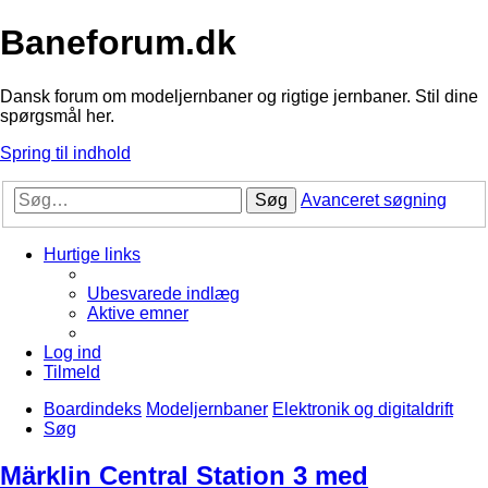
Baneforum.dk
Dansk forum om modeljernbaner og rigtige jernbaner. Stil dine
spørgsmål her.
Spring til indhold
Søg
Avanceret søgning
Hurtige links
Ubesvarede indlæg
Aktive emner
Log ind
Tilmeld
Boardindeks
Modeljernbaner
Elektronik og digitaldrift
Søg
Märklin Central Station 3 med