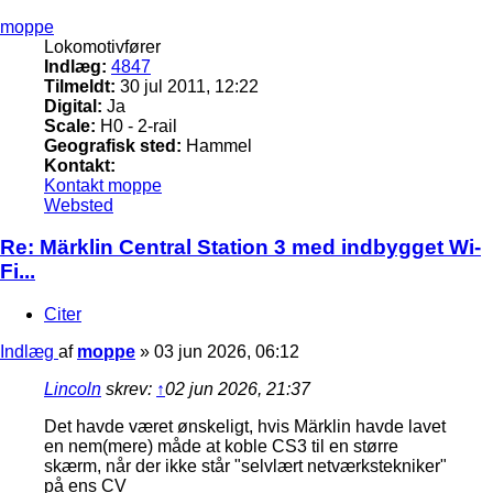
moppe
Lokomotivfører
Indlæg:
4847
Tilmeldt:
30 jul 2011, 12:22
Digital:
Ja
Scale:
H0 - 2-rail
Geografisk sted:
Hammel
Kontakt:
Kontakt moppe
Websted
Re: Märklin Central Station 3 med indbygget Wi-
Fi...
Citer
Indlæg
af
moppe
»
03 jun 2026, 06:12
Lincoln
skrev:
↑
02 jun 2026, 21:37
Det havde været ønskeligt, hvis Märklin havde lavet
en nem(mere) måde at koble CS3 til en større
skærm, når der ikke står "selvlært netværkstekniker"
på ens CV