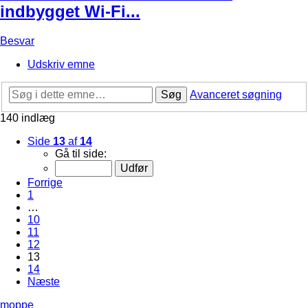
indbygget Wi-Fi...
Besvar
Udskriv emne
Søg
Avanceret søgning
140 indlæg
Side
13
af
14
Gå til side:
Forrige
1
…
10
11
12
13
14
Næste
moppe