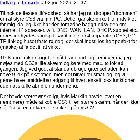
Indlæg
af
Lincoln
»
02 jun 2026, 21:37
Til nok de flestes tilfredshed, så har jeg nu droppet "drømmen"
om at styre CS3 via min PC. Det er ganske enkelt for indviklet
for mig, da jeg ikke har den fornødne baggrundsviden om
internet, IP adresser, wifi, DNS, WAN, LAN, DHCP, subnet etc.,
deres indbyrdes samspil, samt at det er 4 apparater (CS3, PC,
TP link og huset faste router), der skal indstilles helt perfekt for
(måske) at få det til at virke.
TP Nano Link er røget i småt brandbart, og fremover må jeg
nøjes med CS3s lille skærm og køre med max. to lok ad
gangen. Jeg ved godt at standardbrugergrænsefladen kan
have 9 lok på skærmen, men det bliver for småt, og jeg vil
gerne have umiddelbar adgang til hvert enkelt loks funktioner,
uden at skulle åbne en undermenu.
Det havde været ønskeligt, hvis Märklin havde lavet en
nem(mere) måde at koble CS3 til en større skærm, når der ikke
står "selvlært netværkstekniker" på ens CV