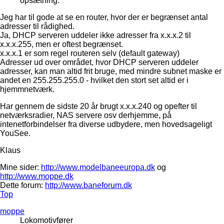
opsætning.
Jeg har til gode at se en router, hvor der er begrænset antal
adresser til rådighed.
Ja, DHCP serveren uddeler ikke adresser fra x.x.x.2 til
x.x.x.255, men er oftest begrænset.
x.x.x.1 er som regel routeren selv (default gateway)
Adresser ud over området, hvor DHCP serveren uddeler
adresser, kan man altid frit bruge, med mindre subnet maske er
andet en 255.255.255.0 - hvilket den stort set altid er i
hjemmnetværk.
Har gennem de sidste 20 år brugt x.x.x.240 og opefter til
netværksradier, NAS servere osv derhjemme, på
intenetforbindelser fra diverse udbydere, men hovedsageligt
YouSee.
Klaus
Mine sider:
http://www.modelbaneeuropa.dk
og
http://www.moppe.dk
Dette forum:
http://www.baneforum.dk
Top
moppe
Lokomotivfører