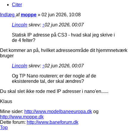
Citer
Indlæg
af
moppe
»
02 jun 2026, 10:08
Lincoln
skrev:
↑
02 jun 2026, 00:07
Statisk IP adresse på CS3 - hvad skal jeg skrive i
de 4 felter?
Det kommer an på, hvilket adresseområde dit hjemmnetværk
bruger
Lincoln
skrev:
↑
02 jun 2026, 00:07
Og TP Nano routeren; er der nogle af de
eksisterende tal, der skal ændres?
Du skal slet ikke rode med IP adresser i nano'en......
Klaus
Mine sider:
http://www.modelbaneeuropa.dk
og
http://www.moppe.dk
Dette forum:
http://www.baneforum.dk
Top