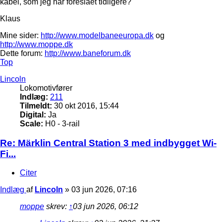
kabel, som jeg har foreslået tidligere?
Klaus
Mine sider:
http://www.modelbaneeuropa.dk
og
http://www.moppe.dk
Dette forum:
http://www.baneforum.dk
Top
Lincoln
Lokomotivfører
Indlæg:
211
Tilmeldt:
30 okt 2016, 15:44
Digital:
Ja
Scale:
H0 - 3-rail
Re: Märklin Central Station 3 med indbygget Wi-
Fi...
Citer
Indlæg
af
Lincoln
»
03 jun 2026, 07:16
moppe
skrev:
↑
03 jun 2026, 06:12