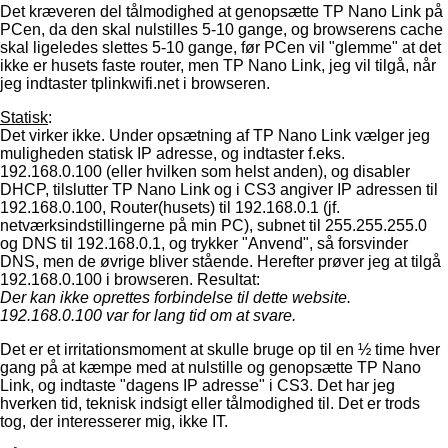
Det kræveren del tålmodighed at genopsætte TP Nano Link på
PCen, da den skal nulstilles 5-10 gange, og browserens cache
skal ligeledes slettes 5-10 gange, før PCen vil "glemme" at det
ikke er husets faste router, men TP Nano Link, jeg vil tilgå, når
jeg indtaster tplinkwifi.net i browseren.
Statisk
:
Det virker ikke. Under opsætning af TP Nano Link vælger jeg
muligheden statisk IP adresse, og indtaster f.eks.
192.168.0.100 (eller hvilken som helst anden), og disabler
DHCP, tilslutter TP Nano Link og i CS3 angiver IP adressen til
192.168.0.100, Router(husets) til 192.168.0.1 (jf.
netværksindstillingerne på min PC), subnet til 255.255.255.0
og DNS til 192.168.0.1, og trykker "Anvend", så forsvinder
DNS, men de øvrige bliver stående. Herefter prøver jeg at tilgå
192.168.0.100 i browseren. Resultat:
Der kan ikke oprettes forbindelse til dette website.
192.168.0.100 var for lang tid om at svare.
Det er et irritationsmoment at skulle bruge op til en ½ time hver
gang på at kæmpe med at nulstille og genopsætte TP Nano
Link, og indtaste "dagens IP adresse" i CS3. Det har jeg
hverken tid, teknisk indsigt eller tålmodighed til. Det er trods
tog, der interesserer mig, ikke IT.