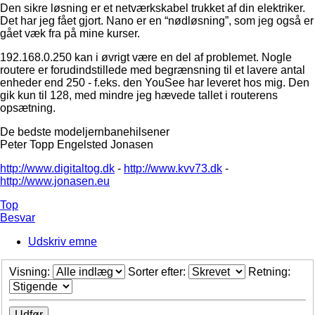
Den sikre løsning er et netværkskabel trukket af din elektriker.
Det har jeg fået gjort. Nano er en “nødløsning”, som jeg også er
gået væk fra på mine kurser.
192.168.0.250 kan i øvrigt være en del af problemet. Nogle
routere er forudindstillede med begrænsning til et lavere antal
enheder end 250 - f.eks. den YouSee har leveret hos mig. Den
gik kun til 128, med mindre jeg hævede tallet i routerens
opsætning.
De bedste modeljernbanehilsener
Peter Topp Engelsted Jonasen
http://www.digitaltog.dk
-
http://www.kvv73.dk
-
http://www.jonasen.eu
Top
Besvar
Udskriv emne
Visning:
Sorter efter:
Retning: