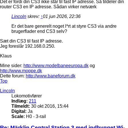
Det er fordi din CS3 ikke står til fast IP adresse. Så tildeler din
router CS3 en IP adresse. Sådan virker netværk
Lincoln
skrev:
↑
01 jun 2026, 22:36
Er det bare generelt noget l*rt at styre CS3 via andre
brugerflader end CS3 selv?
Sæt din CS3 til fast IP adresse.
Jeg foreslår 192.168.0.250.
Klaus
Mine sider:
http://www.modelbaneeuropa.dk
og
http://www.moppe.dk
Dette forum:
http://www.baneforum.dk
Top
Lincoln
Lokomotivfører
Indlæg:
211
Tilmeldt:
30 okt 2016, 15:44
Digital:
Ja
Scale:
H0 - 3-rail
Re: Märklin Central Station 3 med indbygget Wi-