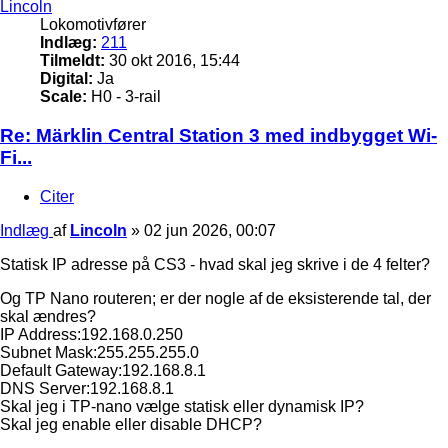
Lincoln
Lokomotivfører
Indlæg:
211
Tilmeldt:
30 okt 2016, 15:44
Digital:
Ja
Scale:
H0 - 3-rail
Re: Märklin Central Station 3 med indbygget Wi-
Fi...
Citer
Indlæg
af
Lincoln
»
02 jun 2026, 00:07
Statisk IP adresse på CS3 - hvad skal jeg skrive i de 4 felter?
Og TP Nano routeren; er der nogle af de eksisterende tal, der
skal ændres?
IP Address:192.168.0.250
Subnet Mask:255.255.255.0
Default Gateway:192.168.8.1
DNS Server:192.168.8.1
Skal jeg i TP-nano vælge statisk eller dynamisk IP?
Skal jeg enable eller disable DHCP?