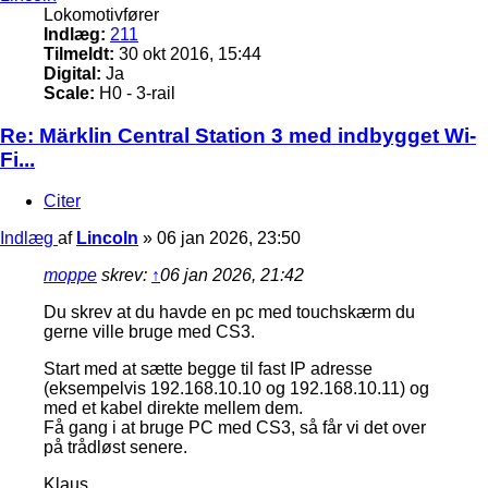
Lokomotivfører
Indlæg:
211
Tilmeldt:
30 okt 2016, 15:44
Digital:
Ja
Scale:
H0 - 3-rail
Re: Märklin Central Station 3 med indbygget Wi-
Fi...
Citer
Indlæg
af
Lincoln
»
06 jan 2026, 23:50
moppe
skrev:
↑
06 jan 2026, 21:42
Du skrev at du havde en pc med touchskærm du
gerne ville bruge med CS3.
Start med at sætte begge til fast IP adresse
(eksempelvis 192.168.10.10 og 192.168.10.11) og
med et kabel direkte mellem dem.
Få gang i at bruge PC med CS3, så får vi det over
på trådløst senere.
Klaus