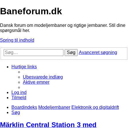
Baneforum.dk
Dansk forum om modeljernbaner og rigtige jernbaner. Stil dine
spørgsmål her.
Spring til indhold
Søg
Avanceret søgning
Hurtige links
Ubesvarede indlæg
Aktive emner
Log ind
Tilmeld
Boardindeks
Modeljernbaner
Elektronik og digitaldrift
Søg
Märklin Central Station 3 med