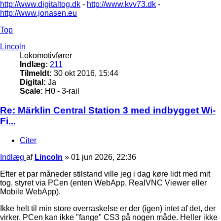
http://www.digitaltog.dk
-
http://www.kvv73.dk
-
http://www.jonasen.eu
Top
Lincoln
Lokomotivfører
Indlæg:
211
Tilmeldt:
30 okt 2016, 15:44
Digital:
Ja
Scale:
H0 - 3-rail
Re: Märklin Central Station 3 med indbygget Wi-
Fi...
Citer
Indlæg
af
Lincoln
»
01 jun 2026, 22:36
Efter et par måneder stilstand ville jeg i dag køre lidt med mit
tog, styret via PCen (enten WebApp, RealVNC Viewer eller
Mobile WebApp).
Ikke helt til min store overraskelse er der (igen) intet af det, der
virker. PCen kan ikke "fange" CS3 på nogen måde. Heller ikke