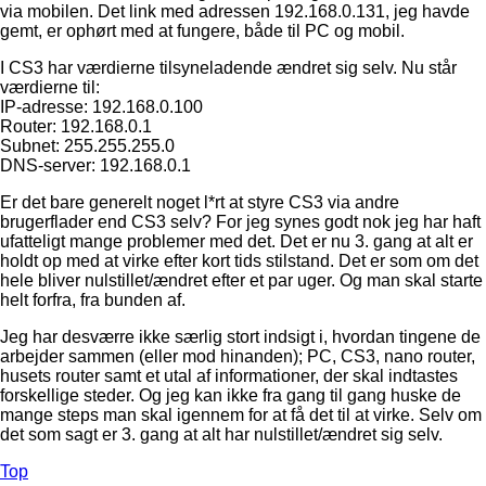
via mobilen. Det link med adressen 192.168.0.131, jeg havde
gemt, er ophørt med at fungere, både til PC og mobil.
I CS3 har værdierne tilsyneladende ændret sig selv. Nu står
værdierne til:
IP-adresse: 192.168.0.100
Router: 192.168.0.1
Subnet: 255.255.255.0
DNS-server: 192.168.0.1
Er det bare generelt noget l*rt at styre CS3 via andre
brugerflader end CS3 selv? For jeg synes godt nok jeg har haft
ufatteligt mange problemer med det. Det er nu 3. gang at alt er
holdt op med at virke efter kort tids stilstand. Det er som om det
hele bliver nulstillet/ændret efter et par uger. Og man skal starte
helt forfra, fra bunden af.
Jeg har desværre ikke særlig stort indsigt i, hvordan tingene de
arbejder sammen (eller mod hinanden); PC, CS3, nano router,
husets router samt et utal af informationer, der skal indtastes
forskellige steder. Og jeg kan ikke fra gang til gang huske de
mange steps man skal igennem for at få det til at virke. Selv om
det som sagt er 3. gang at alt har nulstillet/ændret sig selv.
Top