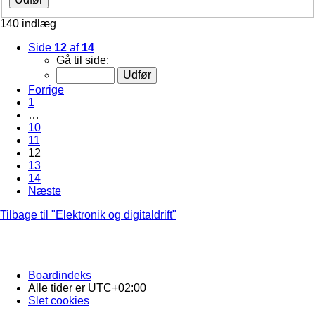
140 indlæg
Side
12
af
14
Gå til side:
Forrige
1
…
10
11
12
13
14
Næste
Tilbage til "Elektronik og digitaldrift"
Boardindeks
Alle tider er
UTC+02:00
Slet cookies