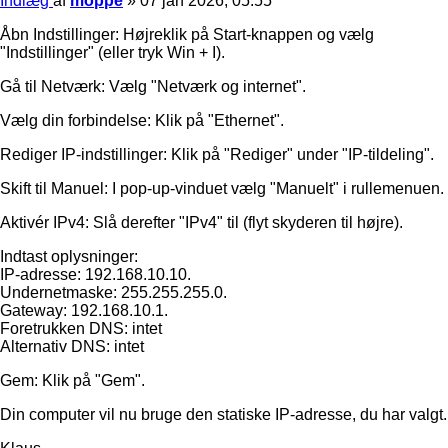
Indlæg
af
moppe
»
07 jan 2026, 05:55
Åbn Indstillinger: Højreklik på Start-knappen og vælg
"Indstillinger" (eller tryk Win + I).
Gå til Netværk: Vælg "Netværk og internet".
Vælg din forbindelse: Klik på "Ethernet".
Rediger IP-indstillinger: Klik på "Rediger" under "IP-tildeling".
Skift til Manuel: I pop-up-vinduet vælg "Manuelt" i rullemenuen.
Aktivér IPv4: Slå derefter "IPv4" til (flyt skyderen til højre).
Indtast oplysninger:
IP-adresse: 192.168.10.10.
Undernetmaske: 255.255.255.0.
Gateway: 192.168.10.1.
Foretrukken DNS: intet
Alternativ DNS: intet
Gem: Klik på "Gem".
Din computer vil nu bruge den statiske IP-adresse, du har valgt.