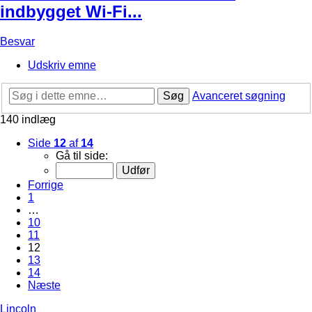
indbygget Wi-Fi...
Besvar
Udskriv emne
Søg
Avanceret søgning
140 indlæg
Side
12
af
14
Gå til side:
Forrige
1
…
10
11
12
13
14
Næste
Lincoln