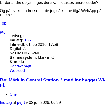
Er der andre oplysninger, der skal indtastes andre steder?
Og på hvilken adresse burde jeg så kunne tilgå WebApp på
PCen?
Top
pejft
Ledvogter
Indlæg:
186
Tilmeldt:
01 feb 2016, 17:58
Digital:
Ja
Scale:
H0 - 3-rail
Skinnesystem:
Märklin C
Kontakt:
Kontakt pejft
Websted
Re: Märklin Central Station 3 med indbygget Wi-
Fi...
Citer
Indlæg
af
pejft
»
02 jun 2026, 06:39