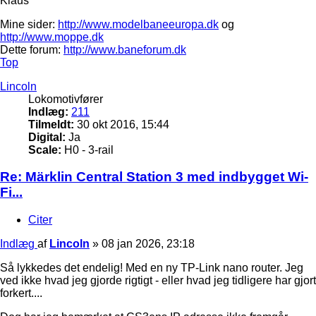
Klaus
Mine sider:
http://www.modelbaneeuropa.dk
og
http://www.moppe.dk
Dette forum:
http://www.baneforum.dk
Top
Lincoln
Lokomotivfører
Indlæg:
211
Tilmeldt:
30 okt 2016, 15:44
Digital:
Ja
Scale:
H0 - 3-rail
Re: Märklin Central Station 3 med indbygget Wi-
Fi...
Citer
Indlæg
af
Lincoln
»
08 jan 2026, 23:18
Så lykkedes det endelig! Med en ny TP-Link nano router. Jeg
ved ikke hvad jeg gjorde rigtigt - eller hvad jeg tidligere har gjort
forkert....