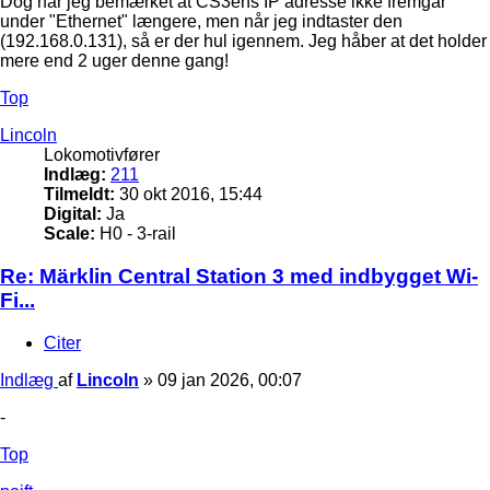
Dog har jeg bemærket at CS3ens IP adresse ikke fremgår
under "Ethernet" længere, men når jeg indtaster den
(192.168.0.131), så er der hul igennem. Jeg håber at det holder
mere end 2 uger denne gang!
Top
Lincoln
Lokomotivfører
Indlæg:
211
Tilmeldt:
30 okt 2016, 15:44
Digital:
Ja
Scale:
H0 - 3-rail
Re: Märklin Central Station 3 med indbygget Wi-
Fi...
Citer
Indlæg
af
Lincoln
»
09 jan 2026, 00:07
-
Top