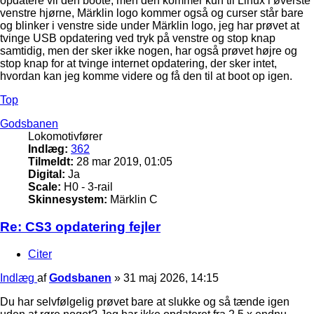
opdatere vil den boote, men den kommer kun til Linux i øverste
venstre hjørne, Märklin logo kommer også og curser står bare
og blinker i venstre side under Märklin logo, jeg har prøvet at
tvinge USB opdatering ved tryk på venstre og stop knap
samtidig, men der sker ikke nogen, har også prøvet højre og
stop knap for at tvinge internet opdatering, der sker intet,
hvordan kan jeg komme videre og få den til at boot op igen.
Top
Godsbanen
Lokomotivfører
Indlæg:
362
Tilmeldt:
28 mar 2019, 01:05
Digital:
Ja
Scale:
H0 - 3-rail
Skinnesystem:
Märklin C
Re: CS3 opdatering fejler
Citer
Indlæg
af
Godsbanen
»
31 maj 2026, 14:15
Du har selvfølgelig prøvet bare at slukke og så tænde igen