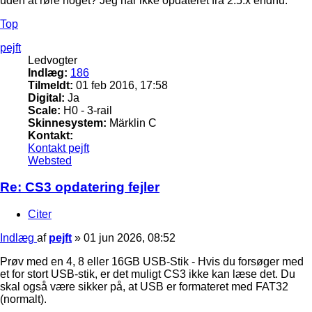
uden at røre noget? Jeg har ikke opdateret fra 2.5.x endnu.
Top
pejft
Ledvogter
Indlæg:
186
Tilmeldt:
01 feb 2016, 17:58
Digital:
Ja
Scale:
H0 - 3-rail
Skinnesystem:
Märklin C
Kontakt:
Kontakt pejft
Websted
Re: CS3 opdatering fejler
Citer
Indlæg
af
pejft
»
01 jun 2026, 08:52
Prøv med en 4, 8 eller 16GB USB-Stik - Hvis du forsøger med
et for stort USB-stik, er det muligt CS3 ikke kan læse det. Du
skal også være sikker på, at USB er formateret med FAT32
(normalt).