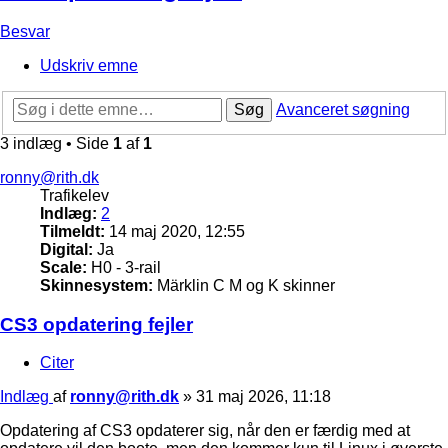
Besvar
Udskriv emne
Søg
Avanceret søgning
3 indlæg • Side
1
af
1
ronny@rith.dk
Trafikelev
Indlæg:
2
Tilmeldt:
14 maj 2020, 12:55
Digital:
Ja
Scale:
H0 - 3-rail
Skinnesystem:
Märklin C M og K skinner
CS3 opdatering fejler
Citer
Indlæg
af
ronny@rith.dk
»
31 maj 2026, 11:18
Opdatering af CS3 opdaterer sig, når den er færdig med at