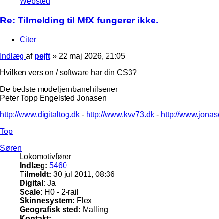
Websted
Re: Tilmelding til MfX fungerer ikke.
Citer
Indlæg
af
pejft
»
22 maj 2026, 21:05
Hvilken version / software har din CS3?
De bedste modeljernbanehilsener
Peter Topp Engelsted Jonasen
http://www.digitaltog.dk
-
http://www.kvv73.dk
-
http://www.jonas
Top
Søren
Lokomotivfører
Indlæg:
5460
Tilmeldt:
30 jul 2011, 08:36
Digital:
Ja
Scale:
H0 - 2-rail
Skinnesystem:
Flex
Geografisk sted:
Malling
Kontakt: