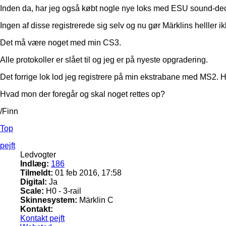
Inden da, har jeg også købt nogle nye loks med ESU sound-de
Ingen af disse registrerede sig selv og nu gør Märklins helller ik
Det må være noget med min CS3.
Alle protokoller er slået til og jeg er på nyeste opgradering.
Det forrige lok lod jeg registrere på min ekstrabane med MS2. H
Hvad mon der foregår og skal noget rettes op?
/Finn
Top
pejft
Ledvogter
Indlæg:
186
Tilmeldt:
01 feb 2016, 17:58
Digital:
Ja
Scale:
H0 - 3-rail
Skinnesystem:
Märklin C
Kontakt:
Kontakt pejft