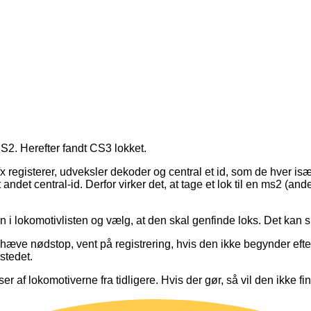
S2. Herefter fandt CS3 lokket.
mfx registerer, udveksler dekoder og central et id, som de hver is
det central-id. Derfor virker det, at tage et lok til en ms2 (and
 i lokomotivlisten og vælg, at den skal genfinde loks. Det kan 
æve nødstop, vent på registrering, hvis den ikke begynder efte
stedet.
nser af lokomotiverne fra tidligere. Hvis der gør, så vil den ikke