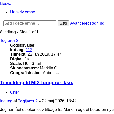
Besvar
Udskriv emne
Søg
Avanceret søgning
8 indlæg • Side
1
af
1
Togfører 2
Godsforvalter
Indlæg:
112
Tilmeldt:
22 jan 2019, 17:47
Digital:
Ja
Scale:
H0 - 3-rail
Skinnesystem:
Märklin C
Geografisk sted:
Aabenraa
Tilmelding til MfX fungerer ikke.
Citer
Indlæg
af
Togfører 2
»
22 maj 2026, 18:42
Jeg har fået et lokomotiv tilbage fra Märklin og det betød en n