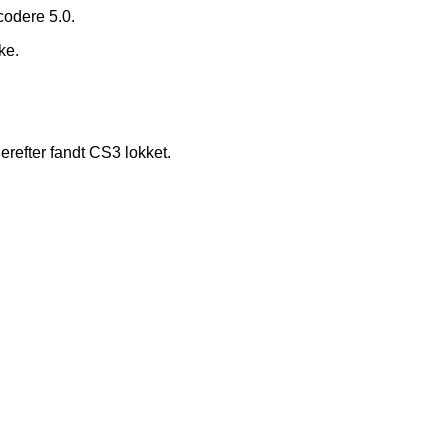
codere 5.0.
ke.
erefter fandt CS3 lokket.