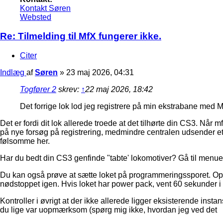
Kontakt Søren
Websted
Re: Tilmelding til MfX fungerer ikke.
Citer
Indlæg
af
Søren
»
23 maj 2026, 04:31
Togfører 2
skrev:
↑
22 maj 2026, 18:42
Det forrige lok lod jeg registrere på min ekstrabane med M
Det er fordi dit lok allerede troede at det tilhørte din CS3. Når 
på nye forsøg på registrering, medmindre centralen udsender et an
følsomme her.
Har du bedt din CS3 genfinde "tabte' lokomotiver? Gå til menuen
Du kan også prøve at sætte loket på programmeringssporet. Oph
nødstoppet igen. Hvis loket har power pack, vent 60 sekunder i 
Kontroller i øvrigt at der ikke allerede ligger eksisterende insta
du lige var uopmærksom (spørg mig ikke, hvordan jeg ved det