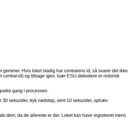
ær gemmer. Hvis loket stadig har centralens id, så svarer det ikke
et central-id) og tilbage igen. Især ESU-dekodere er notorisk
sparke gang i processen.
r 30 sekunder, tryk nødstop, vent 10 sekunder, ophæv
 finde dem, da de allerede er der. Loket kan have registreret mens