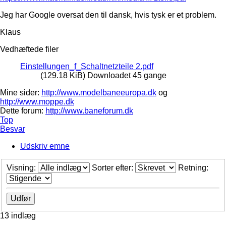
Jeg har Google oversat den til dansk, hvis tysk er et problem.
Klaus
Vedhæftede filer
Einstellungen_f_Schaltnetzteile 2.pdf
(129.18 KiB) Downloadet 45 gange
Mine sider:
http://www.modelbaneeuropa.dk
og
http://www.moppe.dk
Dette forum:
http://www.baneforum.dk
Top
Besvar
Udskriv emne
Visning:
Sorter efter:
Retning:
13 indlæg