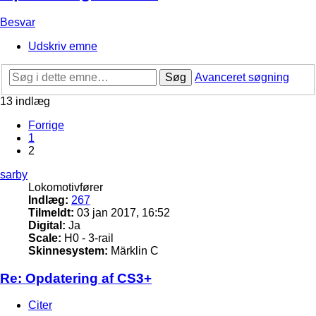
Besvar
Udskriv emne
Søg
Avanceret søgning
13 indlæg
Forrige
1
2
sarby
Lokomotivfører
Indlæg:
267
Tilmeldt:
03 jan 2017, 16:52
Digital:
Ja
Scale:
H0 - 3-rail
Skinnesystem:
Märklin C
Re: Opdatering af CS3+
Citer