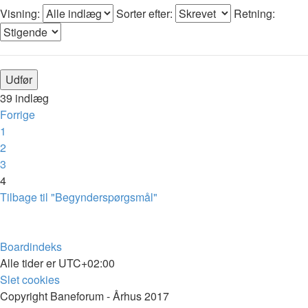
Visning:
Sorter efter:
Retning:
39 indlæg
Forrige
1
2
3
4
Tilbage til "Begynderspørgsmål"
Boardindeks
Alle tider er
UTC+02:00
Slet cookies
Copyright Baneforum - Århus 2017