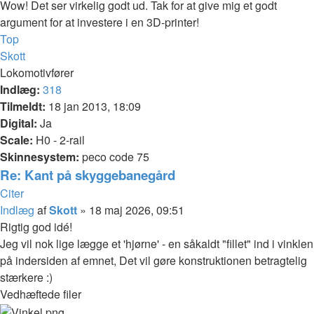
Wow! Det ser virkelig godt ud. Tak for at give mig et godt
argument for at investere i en 3D-printer!
Top
Skott
Lokomotivfører
Indlæg:
318
Tilmeldt:
18 jan 2013, 18:09
Digital:
Ja
Scale:
H0 - 2-rail
Skinnesystem:
peco code 75
Re: Kant på skyggebanegård
Citer
Indlæg
af
Skott
»
18 maj 2026, 09:51
Rigtig god idé!
Jeg vil nok lige lægge et 'hjørne' - en såkaldt "fillet" ind i vinklen
på indersiden af emnet, Det vil gøre konstruktionen betragtelig
stærkere :)
Vedhæftede filer