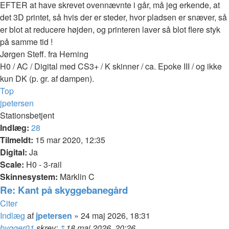
EFTER at have skrevet ovennævnte i går, må jeg erkende, at
det 3D printet, så hvis der er steder, hvor pladsen er snæver, så
er blot at reducere højden, og printeren laver så blot flere styk
på samme tid !
Jørgen Steff. fra Herning
H0 / AC / Digital med CS3+ / K skinner / ca. Epoke III / og ikke
kun DK (p. gr. af dampen).
Top
jpetersen
Stationsbetjent
Indlæg:
28
Tilmeldt:
15 mar 2020, 12:35
Digital:
Ja
Scale:
H0 - 3-rail
Skinnesystem:
Märklin C
Re: Kant på skyggebanegård
Citer
Indlæg
af
jpetersen
»
24 maj 2026, 18:31
bygger01
skrev:
↑
18 maj 2026, 20:26