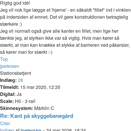
Rigtig god idé!
Jeg vil nok lige lægge et 'hjørne' - en såkaldt "fillet" ind i vinklen
på indersiden af emnet, Det vil gøre konstruktionen betragtelig
stærkere :)
Jeg vil normalt også give alle kanter en fillet, men lige her
tænkte jeg, at styrken ikke var så vigtig. Hvis man kører så
stærkt, at man kan knække et stykke af barrieren ved påkørsler,
så kører man for stærkt :-)
Top
jpetersen
Stationsbetjent
Indlæg:
28
Tilmeldt:
15 mar 2020, 12:35
Digital:
Ja
Scale:
H0 - 3-rail
Skinnesystem:
Märklin C
Re: Kant på skyggebanegård
Citer
Indlæg
af
jpetersen
»
24 maj 2026, 18:34