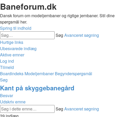
Baneforum.dk
Dansk forum om modeljernbaner og rigtige jernbaner. Stil dine
spørgsmål her.
Spring til indhold
Søg
Avanceret søgning
Hurtige links
Ubesvarede indlæg
Aktive emner
Log ind
Tilmeld
Boardindeks
Modeljernbaner
Begynderspørgsmål
Søg
Kant på skyggebanegård
Besvar
Udskriv emne
Søg
Avanceret søgning
39 indlæg