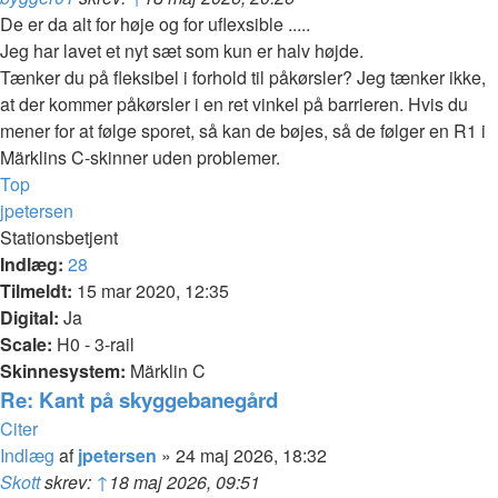
De er da alt for høje og for uflexsible .....
Jeg har lavet et nyt sæt som kun er halv højde.
Tænker du på fleksibel i forhold til påkørsler? Jeg tænker ikke,
at der kommer påkørsler i en ret vinkel på barrieren. Hvis du
mener for at følge sporet, så kan de bøjes, så de følger en R1 i
Märklins C-skinner uden problemer.
Top
jpetersen
Stationsbetjent
Indlæg:
28
Tilmeldt:
15 mar 2020, 12:35
Digital:
Ja
Scale:
H0 - 3-rail
Skinnesystem:
Märklin C
Re: Kant på skyggebanegård
Citer
Indlæg
af
jpetersen
»
24 maj 2026, 18:32
Skott
skrev:
↑
18 maj 2026, 09:51