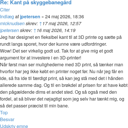
Re: Kant på skyggebanegård
Citer
Indlæg
af
jpetersen
»
24 maj 2026, 18:36
micknudsen
skrev:
↑
17 maj 2026, 12:57
jpetersen
skrev:
↑
16 maj 2026, 14:19
Jeg har designet en fleksibel kant til at 3D printe og sætte på
rundt langs sporet, hvor der kunne være udfordringer.
Wow! Det ser virkelig godt ud. Tak for at give mig et godt
argument for at investere i en 3D-printer!
Når først man ser mulighederne med 3D print, så tænker man
hvorfor har jeg ikke købt en printer noget før. Nu når jeg får en
ide, så fra ide til færdigt print, så kan jeg stå med det i hånden
allerede samme dag. Og til en brøkdel af prisen for at have købt
den pågældende dims et andet sted. Og så også med den
fordel, at så bliver det nøjagtigt som jeg selv har tænkt mig, og
så det passer præcist til min bane.
Top
Besvar
Udskriv emne