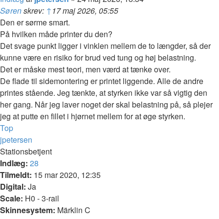
Søren
skrev:
↑
17 maj 2026, 05:55
Den er sørme smart.
På hvilken måde printer du den?
Det svage punkt ligger i vinklen mellem de to længder, så der
kunne være en risiko for brud ved tung og høj belastning.
Det er måske mest teori, men værd at tænke over.
De flade til sidemontering er printet liggende. Alle de andre
printes stående. Jeg tænkte, at styrken ikke var så vigtig den
her gang. Når jeg laver noget der skal belastning på, så plejer
jeg at putte en fillet i hjørnet mellem for at øge styrken.
Top
jpetersen
Stationsbetjent
Indlæg:
28
Tilmeldt:
15 mar 2020, 12:35
Digital:
Ja
Scale:
H0 - 3-rail
Skinnesystem:
Märklin C