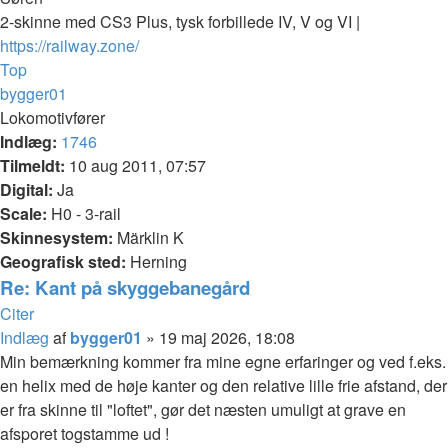
2-skinne med CS3 Plus, tysk forbillede IV, V og VI |
https://railway.zone/
Top
bygger01
Lokomotivfører
Indlæg:
1746
Tilmeldt:
10 aug 2011, 07:57
Digital:
Ja
Scale:
H0 - 3-rail
Skinnesystem:
Märklin K
Geografisk sted:
Herning
Re: Kant på skyggebanegård
Citer
Indlæg
af
bygger01
»
19 maj 2026, 18:08
Min bemærkning kommer fra mine egne erfaringer og ved f.eks.
en helix med de høje kanter og den relative lille frie afstand, der
er fra skinne til "loftet", gør det næsten umuligt at grave en
afsporet togstamme ud !