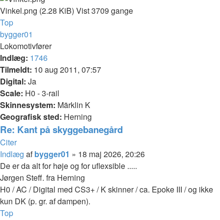
Vinkel.png (2.28 KiB) Vist 3709 gange
Top
bygger01
Lokomotivfører
Indlæg:
1746
Tilmeldt:
10 aug 2011, 07:57
Digital:
Ja
Scale:
H0 - 3-rail
Skinnesystem:
Märklin K
Geografisk sted:
Herning
Re: Kant på skyggebanegård
Citer
Indlæg
af
bygger01
»
18 maj 2026, 20:26
De er da alt for høje og for uflexsible .....
Jørgen Steff. fra Herning
H0 / AC / Digital med CS3+ / K skinner / ca. Epoke III / og ikke
kun DK (p. gr. af dampen).
Top