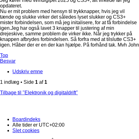
Jeg kører med Windigipet 2025 og CS3+, alt virkede før jeg
opdateret.
Nu er mit problem med hensyn til trykknapper, hvis jeg vil
tænde og slukke virker det således lyset slukker og CS3+
mister forbindelsen, som må jeg initalisere, for at få forbindelse
igen.Jeg har også lavet 3 knapper til justering af min
drejeskive, samme problem de virker ikke. Når jeg trykker på
knappen afbrydes forbindelsen. Så forfra med at tilslutte CS3+
igen. Håber der er en der kan hjælpe. På forhånd tak. Mvh John
Top
Besvar
Udskriv emne
1 indlæg • Side
1
af
1
Tilbage til "Elektronik og digitaldrift"
Boardindeks
Alle tider er
UTC+02:00
Slet cookies