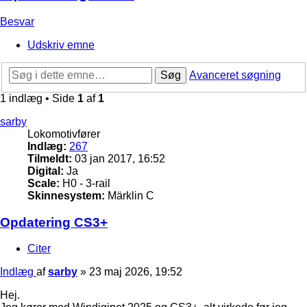
Besvar
Udskriv emne
Søg
Avanceret søgning
1 indlæg • Side
1
af
1
sarby
Lokomotivfører
Indlæg:
267
Tilmeldt:
03 jan 2017, 16:52
Digital:
Ja
Scale:
H0 - 3-rail
Skinnesystem:
Märklin C
Opdatering CS3+
Citer
Indlæg
af
sarby
»
23 maj 2026, 19:52
Hej.