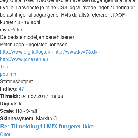
i Vejle. I anvendte jo mine CS3, og vi lavede ingen "unormale"
belastninger af udgangene. Hvis du altså refererer til AOF-
kurset 18 - 19 april.
mvh/Peter
De bedste modeljernbanehilsener
Peter Topp Engelsted Jonasen
http://www.digitaltog.dk
-
http://www.kvv73.dk
-
http://www.jonasen.eu
Top
poulmh
Stationsbetjent
Indlæg:
47
Tilmeldt:
04 nov 2017, 18:08
Digital:
Ja
Scale:
H0 - 3-rail
Skinnesystem:
Märklin C
Re: Tilmelding til MfX fungerer ikke.
Citer