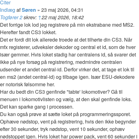
Citer
Indlæg
af
Søren
»
23 maj 2026, 04:31
Togfører 2
skrev:
↑
22 maj 2026, 18:42
Det forrige lok lod jeg registrere på min ekstrabane med MS2.
Herefter fandt CS3 lokket.
Det er fordi dit lok allerede troede at det tilhørte din CS3. Når
mfx registerer, udveksler dekoder og central et id, som de hver
især gemmer. Hvis loket stadig har centralens id, så svarer det
ikke på nye forsøg på registrering, medmindre centralen
udsender et andet central-id. Derfor virker det, at tage et lok til
en ms2 (andet central-id) og tilbage igen. Især ESU-dekodere
er notorisk følsomme her.
Har du bedt din CS3 genfinde "tabte' lokomotiver? Gå til
menuen i lokomotivlisten og vælg, at den skal genfinde loks.
Det kan sparke gang i processen.
Du kan også prøve at sætte loket på programmeringssporet.
Ophæve nødstop, vent på registrering, hvis den ikke begynder
efter 30 sekunder, tryk nødstop, vent 10 sekunder, ophæv
nødstoppet igen. Hvis loket har power pack, vent 60 sekunder i