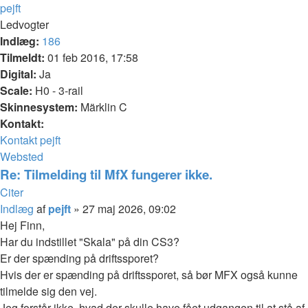
pejft
Ledvogter
Indlæg:
186
Tilmeldt:
01 feb 2016, 17:58
Digital:
Ja
Scale:
H0 - 3-rail
Skinnesystem:
Märklin C
Kontakt:
Kontakt pejft
Websted
Re: Tilmelding til MfX fungerer ikke.
Citer
Indlæg
af
pejft
»
27 maj 2026, 09:02
Hej Finn,
Har du indstillet "Skala" på din CS3?
Er der spænding på driftssporet?
Hvis der er spænding på driftssporet, så bør MFX også kunne
tilmelde sig den vej.
Jeg forstår ikke, hvad der skulle have fået udgangen til at stå af