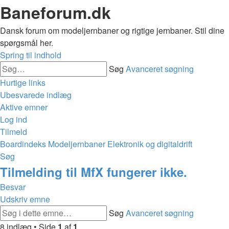
Baneforum.dk
Dansk forum om modeljernbaner og rigtige jernbaner. Stil dine
spørgsmål her.
Spring til indhold
Søg
Avanceret søgning
Hurtige links
Ubesvarede indlæg
Aktive emner
Log ind
Tilmeld
Boardindeks
Modeljernbaner
Elektronik og digitaldrift
Søg
Tilmelding til MfX fungerer ikke.
Besvar
Udskriv emne
Søg
Avanceret søgning
8 indlæg • Side
1
af
1