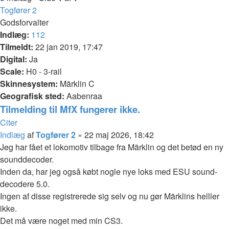
Togfører 2
Godsforvalter
Indlæg:
112
Tilmeldt:
22 jan 2019, 17:47
Digital:
Ja
Scale:
H0 - 3-rail
Skinnesystem:
Märklin C
Geografisk sted:
Aabenraa
Tilmelding til MfX fungerer ikke.
Citer
Indlæg
af
Togfører 2
»
22 maj 2026, 18:42
Jeg har fået et lokomotiv tilbage fra Märklin og det betød en ny
sounddecoder.
Inden da, har jeg også købt nogle nye loks med ESU sound-
decodere 5.0.
Ingen af disse registrerede sig selv og nu gør Märklins helller
ikke.
Det må være noget med min CS3.