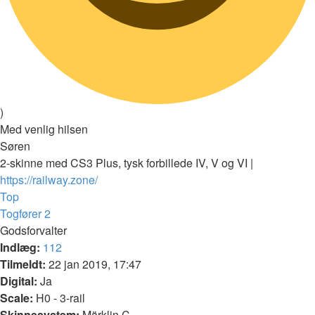
)
Med venlig hilsen
Søren
2-skinne med CS3 Plus, tysk forbillede IV, V og VI |
https://railway.zone/
Top
Togfører 2
Godsforvalter
Indlæg:
112
Tilmeldt:
22 jan 2019, 17:47
Digital:
Ja
Scale:
H0 - 3-rail
Skinnesystem:
Märklin C