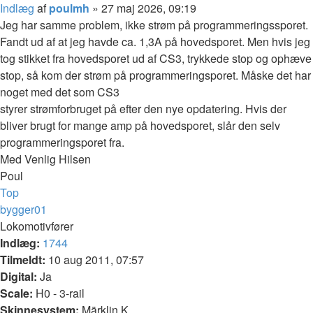
Indlæg
af
poulmh
»
27 maj 2026, 09:19
Jeg har samme problem, ikke strøm på programmeringssporet.
Fandt ud af at jeg havde ca. 1,3A på hovedsporet. Men hvis jeg
tog stikket fra hovedsporet ud af CS3, trykkede stop og ophæve
stop, så kom der strøm på programmeringsporet. Måske det har
noget med det som CS3
styrer strømforbruget på efter den nye opdatering. Hvis der
bliver brugt for mange amp på hovedsporet, slår den selv
programmeringsporet fra.
Med Venlig Hilsen
Poul
Top
bygger01
Lokomotivfører
Indlæg:
1744
Tilmeldt:
10 aug 2011, 07:57
Digital:
Ja
Scale:
H0 - 3-rail
Skinnesystem:
Märklin K