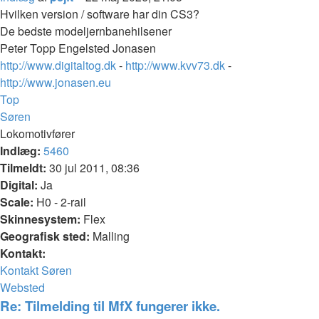
Hvilken version / software har din CS3?
De bedste modeljernbanehilsener
Peter Topp Engelsted Jonasen
http://www.digitaltog.dk
-
http://www.kvv73.dk
-
http://www.jonasen.eu
Top
Søren
Lokomotivfører
Indlæg:
5460
Tilmeldt:
30 jul 2011, 08:36
Digital:
Ja
Scale:
H0 - 2-rail
Skinnesystem:
Flex
Geografisk sted:
Malling
Kontakt:
Kontakt Søren
Websted
Re: Tilmelding til MfX fungerer ikke.