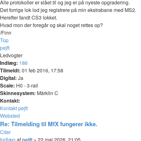
Alle protokoller er slået til og jeg er på nyeste opgradering.
Det forrige lok lod jeg registrere på min ekstrabane med MS2.
Herefter fandt CS3 lokket.
Hvad mon der foregår og skal noget rettes op?
/Finn
Top
pejft
Ledvogter
Indlæg:
186
Tilmeldt:
01 feb 2016, 17:58
Digital:
Ja
Scale:
H0 - 3-rail
Skinnesystem:
Märklin C
Kontakt:
Kontakt pejft
Websted
Re: Tilmelding til MfX fungerer ikke.
Citer
Indlæg
af
pejft
»
22 maj 2026, 21:05