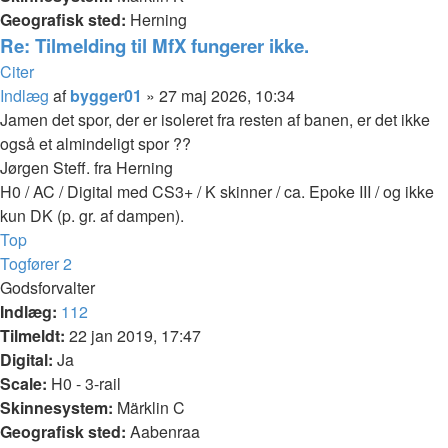
Geografisk sted:
Herning
Re: Tilmelding til MfX fungerer ikke.
Citer
Indlæg
af
bygger01
»
27 maj 2026, 10:34
Jamen det spor, der er isoleret fra resten af banen, er det ikke
også et almindeligt spor ??
Jørgen Steff. fra Herning
H0 / AC / Digital med CS3+ / K skinner / ca. Epoke III / og ikke
kun DK (p. gr. af dampen).
Top
Togfører 2
Godsforvalter
Indlæg:
112
Tilmeldt:
22 jan 2019, 17:47
Digital:
Ja
Scale:
H0 - 3-rail
Skinnesystem:
Märklin C
Geografisk sted:
Aabenraa