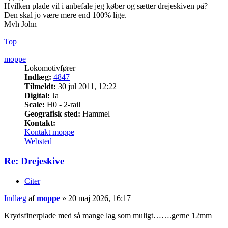
Hvilken plade vil i anbefale jeg køber og sætter drejeskiven på?
Den skal jo være mere end 100% lige.
Mvh John
Top
moppe
Lokomotivfører
Indlæg:
4847
Tilmeldt:
30 jul 2011, 12:22
Digital:
Ja
Scale:
H0 - 2-rail
Geografisk sted:
Hammel
Kontakt:
Kontakt moppe
Websted
Re: Drejeskive
Citer
Indlæg
af
moppe
»
20 maj 2026, 16:17
Krydsfinerplade med så mange lag som muligt…….gerne 12mm