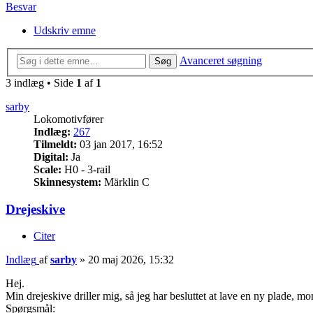
Besvar
Udskriv emne
Avanceret søgning
Søg
3 indlæg • Side
1
af
1
sarby
Lokomotivfører
Indlæg:
267
Tilmeldt:
03 jan 2017, 16:52
Digital:
Ja
Scale:
H0 - 3-rail
Skinnesystem:
Märklin C
Drejeskive
Citer
Indlæg
af
sarby
»
20 maj 2026, 15:32
Hej.
Min drejeskive driller mig, så jeg har besluttet at lave en ny plade, mo
Spørgsmål: