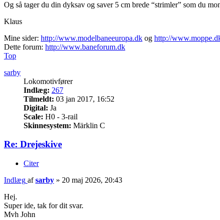
Og så tager du din dyksav og saver 5 cm brede “strimler” som du montere
Klaus
Mine sider:
http://www.modelbaneeuropa.dk
og
http://www.moppe.d
Dette forum:
http://www.baneforum.dk
Top
sarby
Lokomotivfører
Indlæg:
267
Tilmeldt:
03 jan 2017, 16:52
Digital:
Ja
Scale:
H0 - 3-rail
Skinnesystem:
Märklin C
Re: Drejeskive
Citer
Indlæg
af
sarby
»
20 maj 2026, 20:43
Hej.
Super ide, tak for dit svar.
Mvh John