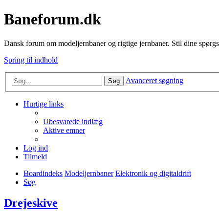
Baneforum.dk
Dansk forum om modeljernbaner og rigtige jernbaner. Stil dine spørgs
Spring til indhold
Avanceret søgning
Søg
Hurtige links
Ubesvarede indlæg
Aktive emner
Log ind
Tilmeld
Boardindeks
Modeljernbaner
Elektronik og digitaldrift
Søg
Drejeskive