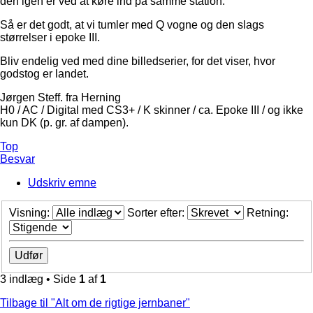
den igen er ved at køre ind på samme station.
Så er det godt, at vi tumler med Q vogne og den slags
størrelser i epoke III.
Bliv endelig ved med dine billedserier, for det viser, hvor
godstog er landet.
Jørgen Steff. fra Herning
H0 / AC / Digital med CS3+ / K skinner / ca. Epoke III / og ikke
kun DK (p. gr. af dampen).
Top
Besvar
Udskriv emne
Visning:
Sorter efter:
Retning:
3 indlæg • Side
1
af
1
Tilbage til "Alt om de rigtige jernbaner"