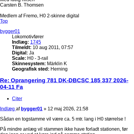
Carsten B. Thomsen
Medlem af Fremo, H0 2-skinne digital
Top
bygger01
Lokomotivfører
Indlæg:
1745
Tilmeldt:
10 aug 2011, 07:57
Digital:
Ja
Scale:
H0 - 3-rail
Skinnesystem:
Märklin K
Geografisk sted:
Herning
Re: Oprangering 781 DK-DBCSC 185 337 2026-
04-11 Fa
Citer
Indlæg
af
bygger01
»
12 maj 2026, 21:58
Sådan en togstamme vil være ca. 5 mtr. lang i H0 størrelse !
På mindre anlæg vil stammen ikke have forladt stationen, før