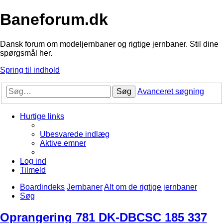
Baneforum.dk
Dansk forum om modeljernbaner og rigtige jernbaner. Stil dine
spørgsmål her.
Spring til indhold
Søg
Avanceret søgning
Hurtige links
Ubesvarede indlæg
Aktive emner
Log ind
Tilmeld
Boardindeks
Jernbaner
Alt om de rigtige jernbaner
Søg
Oprangering 781 DK-DBCSC 185 337