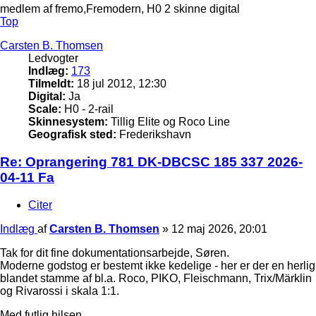
medlem af fremo,Fremodern, H0 2 skinne digital
Top
Carsten B. Thomsen
Ledvogter
Indlæg:
173
Tilmeldt:
18 jul 2012, 12:30
Digital:
Ja
Scale:
H0 - 2-rail
Skinnesystem:
Tillig Elite og Roco Line
Geografisk sted:
Frederikshavn
Re: Oprangering 781 DK-DBCSC 185 337 2026-
04-11 Fa
Citer
Indlæg
af
Carsten B. Thomsen
»
12 maj 2026, 20:01
Tak for dit fine dokumentationsarbejde, Søren.
Moderne godstog er bestemt ikke kedelige - her er der en herlig
blandet stamme af bl.a. Roco, PIKO, Fleischmann, Trix/Märklin
og Rivarossi i skala 1:1.
Med futlig hilsen