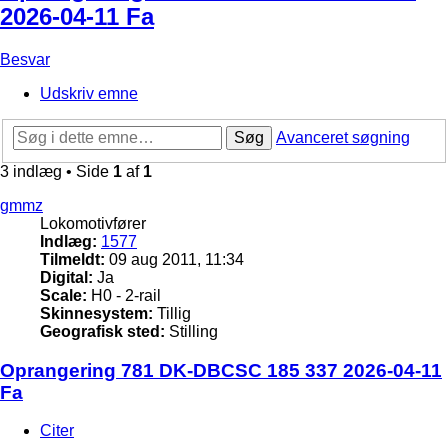
2026-04-11 Fa
Besvar
Udskriv emne
Søg
Avanceret søgning
3 indlæg • Side
1
af
1
gmmz
Lokomotivfører
Indlæg:
1577
Tilmeldt:
09 aug 2011, 11:34
Digital:
Ja
Scale:
H0 - 2-rail
Skinnesystem:
Tillig
Geografisk sted:
Stilling
Oprangering 781 DK-DBCSC 185 337 2026-04-11
Fa
Citer