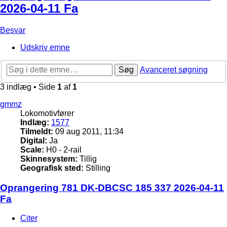
2026-04-11 Fa
Besvar
Udskriv emne
Søg
Avanceret søgning
3 indlæg • Side
1
af
1
gmmz
Lokomotivfører
Indlæg:
1577
Tilmeldt:
09 aug 2011, 11:34
Digital:
Ja
Scale:
H0 - 2-rail
Skinnesystem:
Tillig
Geografisk sted:
Stilling
Oprangering 781 DK-DBCSC 185 337 2026-04-11
Fa
Citer