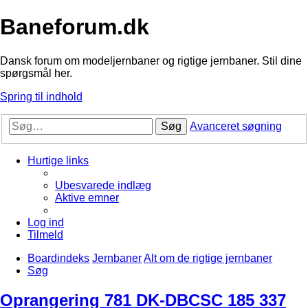
Baneforum.dk
Dansk forum om modeljernbaner og rigtige jernbaner. Stil dine
spørgsmål her.
Spring til indhold
Søg
Avanceret søgning
Hurtige links
Ubesvarede indlæg
Aktive emner
Log ind
Tilmeld
Boardindeks
Jernbaner
Alt om de rigtige jernbaner
Søg
Oprangering 781 DK-DBCSC 185 337