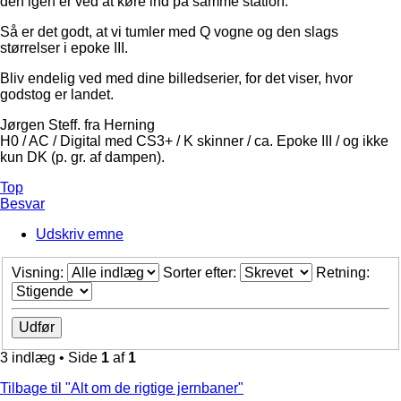
den igen er ved at køre ind på samme station.
Så er det godt, at vi tumler med Q vogne og den slags
størrelser i epoke III.
Bliv endelig ved med dine billedserier, for det viser, hvor
godstog er landet.
Jørgen Steff. fra Herning
H0 / AC / Digital med CS3+ / K skinner / ca. Epoke III / og ikke
kun DK (p. gr. af dampen).
Top
Besvar
Udskriv emne
Visning:
Sorter efter:
Retning:
3 indlæg • Side
1
af
1
Tilbage til "Alt om de rigtige jernbaner"