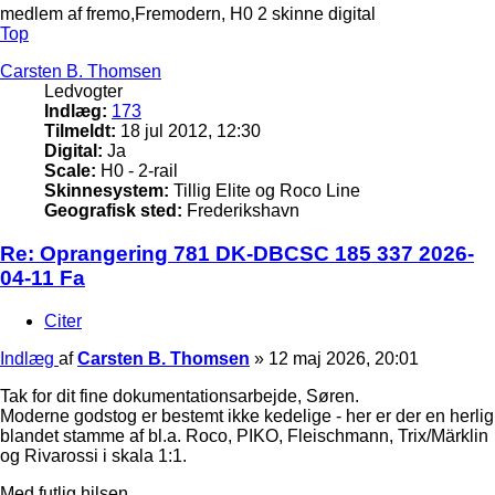
medlem af fremo,Fremodern, H0 2 skinne digital
Top
Carsten B. Thomsen
Ledvogter
Indlæg:
173
Tilmeldt:
18 jul 2012, 12:30
Digital:
Ja
Scale:
H0 - 2-rail
Skinnesystem:
Tillig Elite og Roco Line
Geografisk sted:
Frederikshavn
Re: Oprangering 781 DK-DBCSC 185 337 2026-
04-11 Fa
Citer
Indlæg
af
Carsten B. Thomsen
»
12 maj 2026, 20:01
Tak for dit fine dokumentationsarbejde, Søren.
Moderne godstog er bestemt ikke kedelige - her er der en herlig
blandet stamme af bl.a. Roco, PIKO, Fleischmann, Trix/Märklin
og Rivarossi i skala 1:1.
Med futlig hilsen