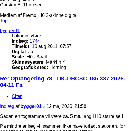
Carsten B. Thomsen
Medlem af Fremo, H0 2-skinne digital
Top
bygger01
Lokomotivfører
Indlæg:
1744
Tilmeldt:
10 aug 2011, 07:57
Digital:
Ja
Scale:
H0 - 3-rail
Skinnesystem:
Märklin K
Geografisk sted:
Herning
Re: Oprangering 781 DK-DBCSC 185 337 2026-
04-11 Fa
Citer
Indlæg
af
bygger01
»
12 maj 2026, 21:58
Sådan en togstamme vil være ca. 5 mtr. lang i H0 størrelse !
På mindre anlæg vil stammen ikke have forladt stationen, før