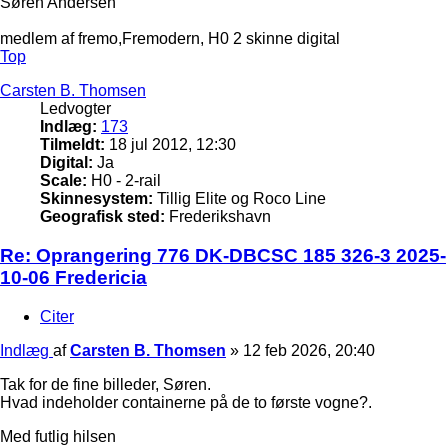
Søren Andersen
medlem af fremo,Fremodern, H0 2 skinne digital
Top
Carsten B. Thomsen
Ledvogter
Indlæg:
173
Tilmeldt:
18 jul 2012, 12:30
Digital:
Ja
Scale:
H0 - 2-rail
Skinnesystem:
Tillig Elite og Roco Line
Geografisk sted:
Frederikshavn
Re: Oprangering 776 DK-DBCSC 185 326-3 2025-
10-06 Fredericia
Citer
Indlæg
af
Carsten B. Thomsen
»
12 feb 2026, 20:40
Tak for de fine billeder, Søren.
Hvad indeholder containerne på de to første vogne?.
Med futlig hilsen