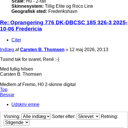
Scale:
H0 - 2-rail
Skinnesystem:
Tillig Elite og Roco Line
Geografisk sted:
Frederikshavn
Re: Oprangering 776 DK-DBCSC 185 326-3 2025-
10-06 Fredericia
Citer
Indlæg
af
Carsten B. Thomsen
»
12 maj 2026, 20:13
Tusind tak for svaret, René :-)
Med futlig hilsen
Carsten B. Thomsen
Medlem af Fremo, H0 2-skinne digital
Top
Besvar
Udskriv emne
Visning:
Sorter efter:
Retning: