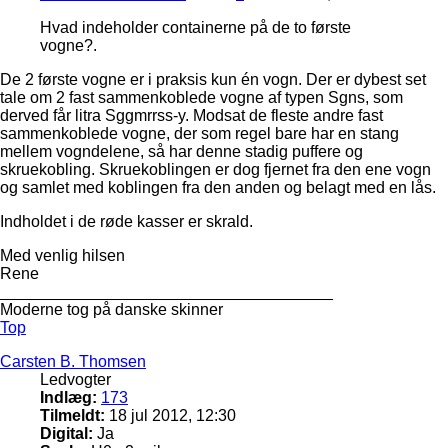
Hvad indeholder containerne på de to første
vogne?.
De 2 første vogne er i praksis kun én vogn. Der er dybest set
tale om 2 fast sammenkoblede vogne af typen Sgns, som
derved får litra Sggmrrss-y. Modsat de fleste andre fast
sammenkoblede vogne, der som regel bare har en stang
mellem vogndelene, så har denne stadig puffere og
skruekobling. Skruekoblingen er dog fjernet fra den ene vogn
og samlet med koblingen fra den anden og belagt med en lås.
Indholdet i de røde kasser er skrald.
Med venlig hilsen
Rene
_____________________________________
Moderne tog på danske skinner
Top
Carsten B. Thomsen
Ledvogter
Indlæg:
173
Tilmeldt:
18 jul 2012, 12:30
Digital:
Ja