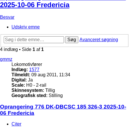
2025-10-06 Fredericia
Besvar
Udskriv emne
Søg
Avanceret søgning
4 indlæg • Side
1
af
1
gmmz
Lokomotivfører
Indlæg:
1577
Tilmeldt:
09 aug 2011, 11:34
Digital:
Ja
Scale:
H0 - 2-rail
Skinnesystem:
Tillig
Geografisk sted:
Stilling
Oprangering 776 DK-DBCSC 185 326-3 2025-10-
06 Fredericia
Citer