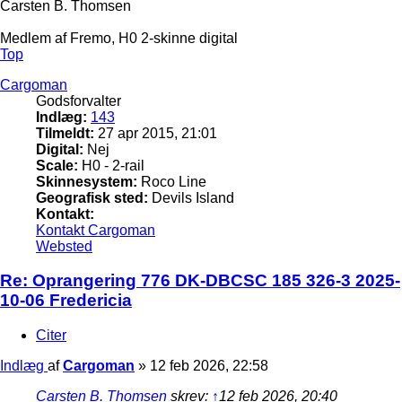
Carsten B. Thomsen
Medlem af Fremo, H0 2-skinne digital
Top
Cargoman
Godsforvalter
Indlæg:
143
Tilmeldt:
27 apr 2015, 21:01
Digital:
Nej
Scale:
H0 - 2-rail
Skinnesystem:
Roco Line
Geografisk sted:
Devils Island
Kontakt:
Kontakt Cargoman
Websted
Re: Oprangering 776 DK-DBCSC 185 326-3 2025-
10-06 Fredericia
Citer
Indlæg
af
Cargoman
»
12 feb 2026, 22:58
Carsten B. Thomsen
skrev:
↑
12 feb 2026, 20:40