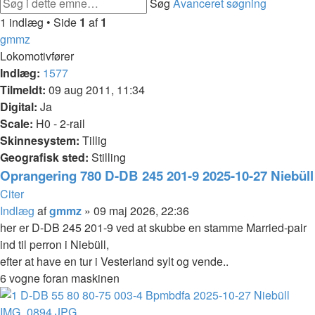
Søg
Avanceret søgning
1 indlæg • Side
1
af
1
gmmz
Lokomotivfører
Indlæg:
1577
Tilmeldt:
09 aug 2011, 11:34
Digital:
Ja
Scale:
H0 - 2-rail
Skinnesystem:
Tillig
Geografisk sted:
Stilling
Oprangering 780 D-DB 245 201-9 2025-10-27 Niebüll
Citer
Indlæg
af
gmmz
»
09 maj 2026, 22:36
her er D-DB 245 201-9 ved at skubbe en stamme Married-pair
ind til perron i Niebüll,
efter at have en tur i Vesterland sylt og vende..
6 vogne foran maskinen