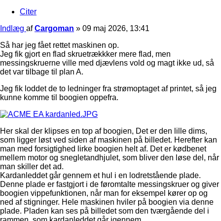
Citer
Indlæg
af
Cargoman
»
09 maj 2026, 13:41
Så har jeg fået rettet maskinen op.
Jeg fik gjort en flad skruetrækkker mere flad, men
messingskruerne ville med djævlens vold og magt ikke ud, så
det var tilbage til plan A.
Jeg fik loddet de to ledninger fra strømoptaget af printet, så jeg
kunne komme til boogien oppefra.
Her skal der klipses en top af boogien, Det er den lille dims,
som ligger løst ved siden af maskinen på billedet. Herefter kan
man med forsigtighed lirke boogien helt af. Det er kødbenet
mellem motor og snegletandhjulet, som bliver den løse del, når
man skiller det ad.
Kardanleddet går gennem et hul i en lodretstående plade.
Denne plade er fastgjort i de føromtalte messingskruer og giver
boogien vippefunktionen, når man for eksempel kører op og
ned af stigninger. Hele maskinen hviler på boogien via denne
plade. Pladen kan ses på billedet som den tværgående del i
rammen, som kardanleddet går igennem.