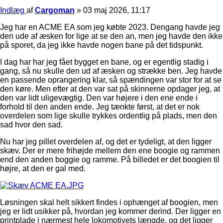
Indlæg
af
Cargoman
»
03 maj 2026, 11:17
Jeg har en ACME EA som jeg købte 2023. Dengang havde jeg
den ude af æsken for lige at se den an, men jeg havde den ikke
på sporet, da jeg ikke havde nogen bane på det tidspunkt.
I dag har har jeg fået bygget en bane, og er egentlig stadig i
gang, så nu skulle den ud af æsken og strække ben. Jeg havde
en passende oprangering klar, så spændingen var stor for at se
den køre. Men efter at den var sat på skinnerne opdager jeg, at
den var lidt uligevægtig. Den var højere i den ene ende i
forhold til den anden ende. Jeg tænkte først, at det er nok
overdelen som lige skulle trykkes ordentlig på plads, men den
sad hvor den sad.
Nu har jeg pillet overdelen af, og det er tydeligt, at den ligger
skæv. Der er mere frihøjde mellem den ene boogie og rammen
end den anden boggie og ramme. På billedet er det boogien til
højre, at den er gal med.
Løsningen skal helt sikkert findes i ophænget af boogien, men
jeg er lidt usikker på, hvordan jeg kommer derind. Der ligger en
printplade i nærmest hele lokomotivets længde, og det ligger