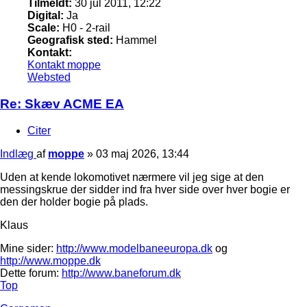
Tilmeldt:
30 jul 2011, 12:22
Digital:
Ja
Scale:
H0 - 2-rail
Geografisk sted:
Hammel
Kontakt:
Kontakt moppe
Websted
Re: Skæv ACME EA
Citer
Indlæg
af
moppe
»
03 maj 2026, 13:44
Uden at kende lokomotivet nærmere vil jeg sige at den
messingskrue der sidder ind fra hver side over hver bogie er
den der holder bogie på plads.
Klaus
Mine sider:
http://www.modelbaneeuropa.dk
og
http://www.moppe.dk
Dette forum:
http://www.baneforum.dk
Top