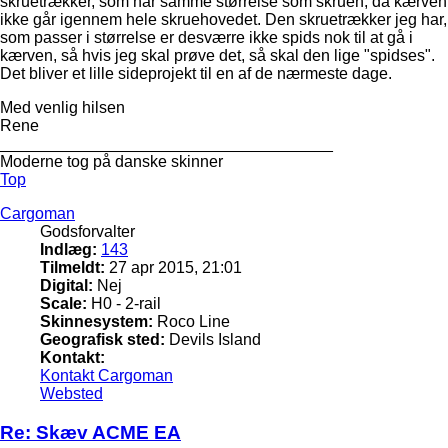
skruetrækker, som har samme størrelse som skruen, da kærven
ikke går igennem hele skruehovedet. Den skruetrækker jeg har,
som passer i størrelse er desværre ikke spids nok til at gå i
kærven, så hvis jeg skal prøve det, så skal den lige "spidses".
Det bliver et lille sideprojekt til en af de nærmeste dage.
Med venlig hilsen
Rene
_____________________________________
Moderne tog på danske skinner
Top
Cargoman
Godsforvalter
Indlæg:
143
Tilmeldt:
27 apr 2015, 21:01
Digital:
Nej
Scale:
H0 - 2-rail
Skinnesystem:
Roco Line
Geografisk sted:
Devils Island
Kontakt:
Kontakt Cargoman
Websted
Re: Skæv ACME EA