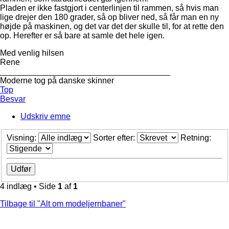
Pladen er ikke fastgjort i centerlinjen til rammen, så hvis man
lige drejer den 180 grader, så op bliver ned, så får man en ny
højde på maskinen, og det var det der skulle til, for at rette den
op. Herefter er så bare at samle det hele igen.
Med venlig hilsen
Rene
_____________________________________
Moderne tog på danske skinner
Top
Besvar
Udskriv emne
Visning:
Sorter efter:
Retning:
4 indlæg • Side
1
af
1
Tilbage til "Alt om modeljernbaner"