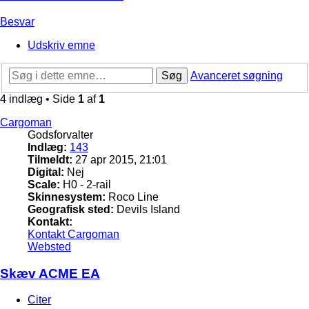
Besvar
Udskriv emne
Søg
Avanceret søgning
4 indlæg • Side
1
af
1
Cargoman
Godsforvalter
Indlæg:
143
Tilmeldt:
27 apr 2015, 21:01
Digital:
Nej
Scale:
H0 - 2-rail
Skinnesystem:
Roco Line
Geografisk sted:
Devils Island
Kontakt:
Kontakt Cargoman
Websted
Skæv ACME EA
Citer