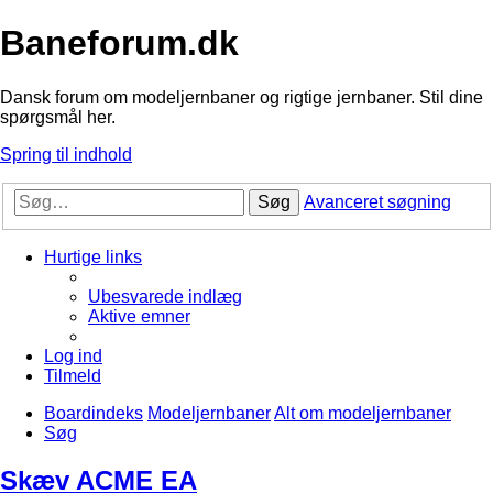
Baneforum.dk
Dansk forum om modeljernbaner og rigtige jernbaner. Stil dine
spørgsmål her.
Spring til indhold
Søg
Avanceret søgning
Hurtige links
Ubesvarede indlæg
Aktive emner
Log ind
Tilmeld
Boardindeks
Modeljernbaner
Alt om modeljernbaner
Søg
Skæv ACME EA