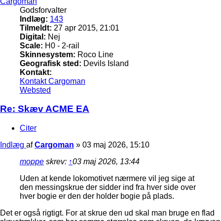
Cargoman
Godsforvalter
Indlæg:
143
Tilmeldt:
27 apr 2015, 21:01
Digital:
Nej
Scale:
H0 - 2-rail
Skinnesystem:
Roco Line
Geografisk sted:
Devils Island
Kontakt:
Kontakt Cargoman
Websted
Re: Skæv ACME EA
Citer
Indlæg
af
Cargoman
»
03 maj 2026, 15:10
moppe
skrev:
↑
03 maj 2026, 13:44
Uden at kende lokomotivet nærmere vil jeg sige at
den messingskrue der sidder ind fra hver side over
hver bogie er den der holder bogie på plads.
Det er også rigtigt. For at skrue den ud skal man bruge en flad