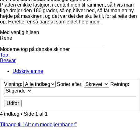
Pladen er ikke fastgjort i centerlinjen til rammen, så hvis man
lige drejer den 180 grader, så op bliver ned, så får man en ny
højde på maskinen, og det var det der skulle til, for at rette den
op. Herefter er så bare at samle det hele igen.
Med venlig hilsen
Rene
_____________________________________
Moderne tog på danske skinner
Top
Besvar
Udskriv emne
Visning:
Sorter efter:
Retning:
4 indlæg • Side
1
af
1
Tilbage til "Alt om modeljernbaner"