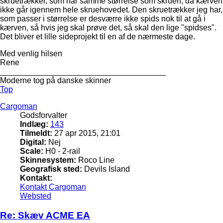
skruetrækker, som har samme størrelse som skruen, da kærven
ikke går igennem hele skruehovedet. Den skruetrækker jeg har,
som passer i størrelse er desværre ikke spids nok til at gå i
kærven, så hvis jeg skal prøve det, så skal den lige "spidses".
Det bliver et lille sideprojekt til en af de nærmeste dage.
Med venlig hilsen
Rene
_____________________________________
Moderne tog på danske skinner
Top
Cargoman
Godsforvalter
Indlæg:
143
Tilmeldt:
27 apr 2015, 21:01
Digital:
Nej
Scale:
H0 - 2-rail
Skinnesystem:
Roco Line
Geografisk sted:
Devils Island
Kontakt:
Kontakt Cargoman
Websted
Re: Skæv ACME EA