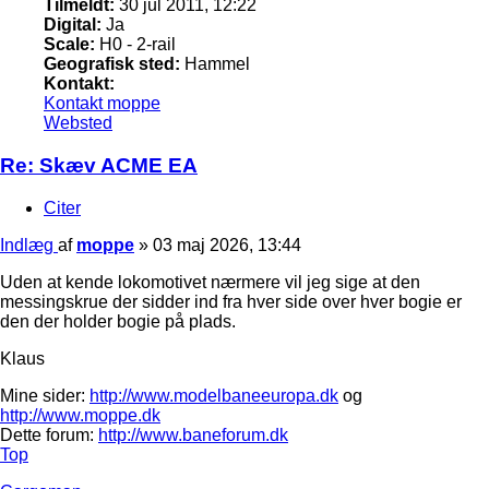
Tilmeldt:
30 jul 2011, 12:22
Digital:
Ja
Scale:
H0 - 2-rail
Geografisk sted:
Hammel
Kontakt:
Kontakt moppe
Websted
Re: Skæv ACME EA
Citer
Indlæg
af
moppe
»
03 maj 2026, 13:44
Uden at kende lokomotivet nærmere vil jeg sige at den
messingskrue der sidder ind fra hver side over hver bogie er
den der holder bogie på plads.
Klaus
Mine sider:
http://www.modelbaneeuropa.dk
og
http://www.moppe.dk
Dette forum:
http://www.baneforum.dk
Top