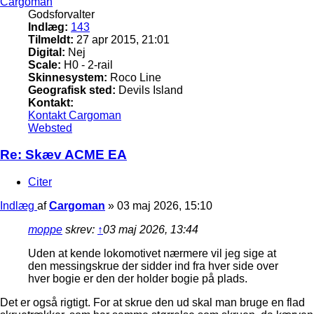
Cargoman
Godsforvalter
Indlæg:
143
Tilmeldt:
27 apr 2015, 21:01
Digital:
Nej
Scale:
H0 - 2-rail
Skinnesystem:
Roco Line
Geografisk sted:
Devils Island
Kontakt:
Kontakt Cargoman
Websted
Re: Skæv ACME EA
Citer
Indlæg
af
Cargoman
»
03 maj 2026, 15:10
moppe
skrev:
↑
03 maj 2026, 13:44
Uden at kende lokomotivet nærmere vil jeg sige at
den messingskrue der sidder ind fra hver side over
hver bogie er den der holder bogie på plads.
Det er også rigtigt. For at skrue den ud skal man bruge en flad