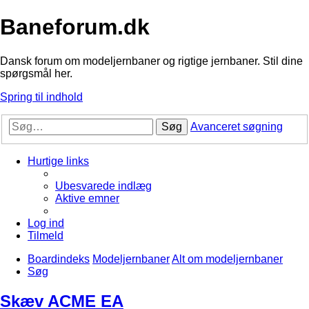
Baneforum.dk
Dansk forum om modeljernbaner og rigtige jernbaner. Stil dine
spørgsmål her.
Spring til indhold
Søg
Avanceret søgning
Hurtige links
Ubesvarede indlæg
Aktive emner
Log ind
Tilmeld
Boardindeks
Modeljernbaner
Alt om modeljernbaner
Søg
Skæv ACME EA