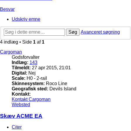
Besvar
Udskriv emne
Søg
Avanceret søgning
4 indlæg • Side
1
af
1
Cargoman
Godsforvalter
Indlæg:
143
Tilmeldt:
27 apr 2015, 21:01
Digital:
Nej
Scale:
H0 - 2-rail
Skinnesystem:
Roco Line
Geografisk sted:
Devils Island
Kontakt:
Kontakt Cargoman
Websted
Skæv ACME EA
Citer