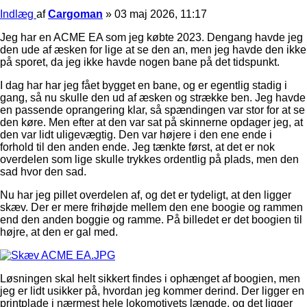
Indlæg
af
Cargoman
»
03 maj 2026, 11:17
Jeg har en ACME EA som jeg købte 2023. Dengang havde jeg
den ude af æsken for lige at se den an, men jeg havde den ikke
på sporet, da jeg ikke havde nogen bane på det tidspunkt.
I dag har har jeg fået bygget en bane, og er egentlig stadig i
gang, så nu skulle den ud af æsken og strække ben. Jeg havde
en passende oprangering klar, så spændingen var stor for at se
den køre. Men efter at den var sat på skinnerne opdager jeg, at
den var lidt uligevægtig. Den var højere i den ene ende i
forhold til den anden ende. Jeg tænkte først, at det er nok
overdelen som lige skulle trykkes ordentlig på plads, men den
sad hvor den sad.
Nu har jeg pillet overdelen af, og det er tydeligt, at den ligger
skæv. Der er mere frihøjde mellem den ene boogie og rammen
end den anden boggie og ramme. På billedet er det boogien til
højre, at den er gal med.
Løsningen skal helt sikkert findes i ophænget af boogien, men
jeg er lidt usikker på, hvordan jeg kommer derind. Der ligger en
printplade i nærmest hele lokomotivets længde, og det ligger