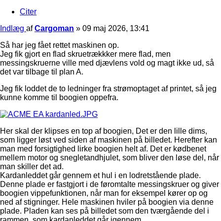
Citer
Indlæg
af
Cargoman
»
09 maj 2026, 13:41
Så har jeg fået rettet maskinen op.
Jeg fik gjort en flad skruetrækkker mere flad, men
messingskruerne ville med djævlens vold og magt ikke ud, så
det var tilbage til plan A.
Jeg fik loddet de to ledninger fra strømoptaget af printet, så jeg
kunne komme til boogien oppefra.
Her skal der klipses en top af boogien, Det er den lille dims,
som ligger løst ved siden af maskinen på billedet. Herefter kan
man med forsigtighed lirke boogien helt af. Det er kødbenet
mellem motor og snegletandhjulet, som bliver den løse del, når
man skiller det ad.
Kardanleddet går gennem et hul i en lodretstående plade.
Denne plade er fastgjort i de føromtalte messingskruer og giver
boogien vippefunktionen, når man for eksempel kører op og
ned af stigninger. Hele maskinen hviler på boogien via denne
plade. Pladen kan ses på billedet som den tværgående del i
rammen, som kardanleddet går igennem.