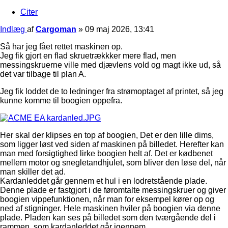
Citer
Indlæg
af
Cargoman
»
09 maj 2026, 13:41
Så har jeg fået rettet maskinen op.
Jeg fik gjort en flad skruetrækkker mere flad, men
messingskruerne ville med djævlens vold og magt ikke ud, så
det var tilbage til plan A.
Jeg fik loddet de to ledninger fra strømoptaget af printet, så jeg
kunne komme til boogien oppefra.
Her skal der klipses en top af boogien, Det er den lille dims,
som ligger løst ved siden af maskinen på billedet. Herefter kan
man med forsigtighed lirke boogien helt af. Det er kødbenet
mellem motor og snegletandhjulet, som bliver den løse del, når
man skiller det ad.
Kardanleddet går gennem et hul i en lodretstående plade.
Denne plade er fastgjort i de føromtalte messingskruer og giver
boogien vippefunktionen, når man for eksempel kører op og
ned af stigninger. Hele maskinen hviler på boogien via denne
plade. Pladen kan ses på billedet som den tværgående del i
rammen, som kardanleddet går igennem.