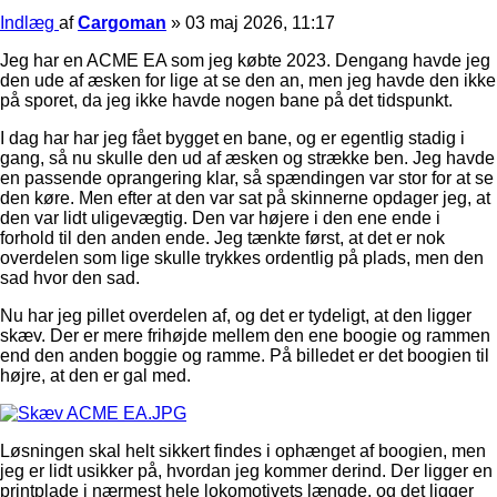
Indlæg
af
Cargoman
»
03 maj 2026, 11:17
Jeg har en ACME EA som jeg købte 2023. Dengang havde jeg
den ude af æsken for lige at se den an, men jeg havde den ikke
på sporet, da jeg ikke havde nogen bane på det tidspunkt.
I dag har har jeg fået bygget en bane, og er egentlig stadig i
gang, så nu skulle den ud af æsken og strække ben. Jeg havde
en passende oprangering klar, så spændingen var stor for at se
den køre. Men efter at den var sat på skinnerne opdager jeg, at
den var lidt uligevægtig. Den var højere i den ene ende i
forhold til den anden ende. Jeg tænkte først, at det er nok
overdelen som lige skulle trykkes ordentlig på plads, men den
sad hvor den sad.
Nu har jeg pillet overdelen af, og det er tydeligt, at den ligger
skæv. Der er mere frihøjde mellem den ene boogie og rammen
end den anden boggie og ramme. På billedet er det boogien til
højre, at den er gal med.
Løsningen skal helt sikkert findes i ophænget af boogien, men
jeg er lidt usikker på, hvordan jeg kommer derind. Der ligger en
printplade i nærmest hele lokomotivets længde, og det ligger