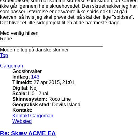
skruetrækker, som har samme størrelse som skruen, da kærven
ikke går igennem hele skruehovedet. Den skruetrækker jeg har,
som passer i størrelse er desværre ikke spids nok til at gå i
kærven, så hvis jeg skal prøve det, så skal den lige "spidses".
Det bliver et lille sideprojekt til en af de nærmeste dage.
Med venlig hilsen
Rene
_____________________________________
Moderne tog på danske skinner
Top
Cargoman
Godsforvalter
Indlæg:
143
Tilmeldt:
27 apr 2015, 21:01
Digital:
Nej
Scale:
H0 - 2-rail
Skinnesystem:
Roco Line
Geografisk sted:
Devils Island
Kontakt:
Kontakt Cargoman
Websted
Re: Skæv ACME EA