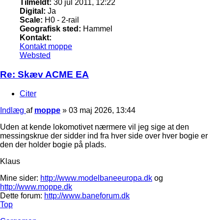
Tilmeldt:
30 jul 2011, 12:22
Digital:
Ja
Scale:
H0 - 2-rail
Geografisk sted:
Hammel
Kontakt:
Kontakt moppe
Websted
Re: Skæv ACME EA
Citer
Indlæg
af
moppe
»
03 maj 2026, 13:44
Uden at kende lokomotivet nærmere vil jeg sige at den
messingskrue der sidder ind fra hver side over hver bogie er
den der holder bogie på plads.
Klaus
Mine sider:
http://www.modelbaneeuropa.dk
og
http://www.moppe.dk
Dette forum:
http://www.baneforum.dk
Top