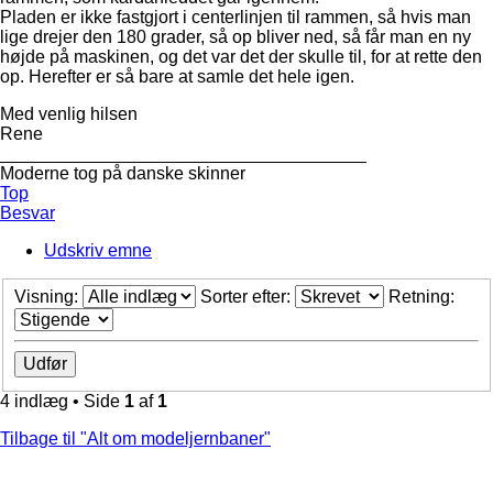
Pladen er ikke fastgjort i centerlinjen til rammen, så hvis man
lige drejer den 180 grader, så op bliver ned, så får man en ny
højde på maskinen, og det var det der skulle til, for at rette den
op. Herefter er så bare at samle det hele igen.
Med venlig hilsen
Rene
_____________________________________
Moderne tog på danske skinner
Top
Besvar
Udskriv emne
Visning:
Sorter efter:
Retning:
4 indlæg • Side
1
af
1
Tilbage til "Alt om modeljernbaner"