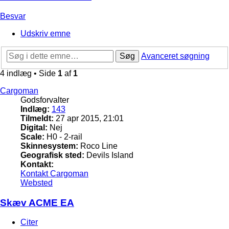
Besvar
Udskriv emne
Søg
Avanceret søgning
4 indlæg • Side
1
af
1
Cargoman
Godsforvalter
Indlæg:
143
Tilmeldt:
27 apr 2015, 21:01
Digital:
Nej
Scale:
H0 - 2-rail
Skinnesystem:
Roco Line
Geografisk sted:
Devils Island
Kontakt:
Kontakt Cargoman
Websted
Skæv ACME EA
Citer