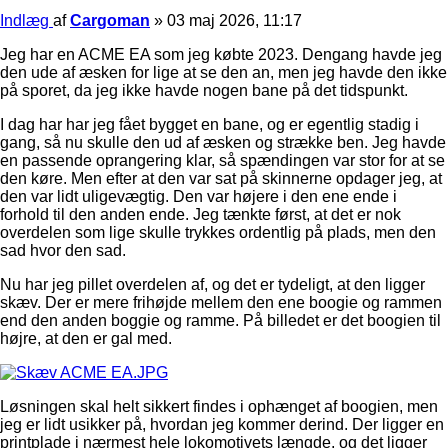
Indlæg
af
Cargoman
»
03 maj 2026, 11:17
Jeg har en ACME EA som jeg købte 2023. Dengang havde jeg
den ude af æsken for lige at se den an, men jeg havde den ikke
på sporet, da jeg ikke havde nogen bane på det tidspunkt.
I dag har har jeg fået bygget en bane, og er egentlig stadig i
gang, så nu skulle den ud af æsken og strække ben. Jeg havde
en passende oprangering klar, så spændingen var stor for at se
den køre. Men efter at den var sat på skinnerne opdager jeg, at
den var lidt uligevægtig. Den var højere i den ene ende i
forhold til den anden ende. Jeg tænkte først, at det er nok
overdelen som lige skulle trykkes ordentlig på plads, men den
sad hvor den sad.
Nu har jeg pillet overdelen af, og det er tydeligt, at den ligger
skæv. Der er mere frihøjde mellem den ene boogie og rammen
end den anden boggie og ramme. På billedet er det boogien til
højre, at den er gal med.
Løsningen skal helt sikkert findes i ophænget af boogien, men
jeg er lidt usikker på, hvordan jeg kommer derind. Der ligger en
printplade i nærmest hele lokomotivets længde, og det ligger