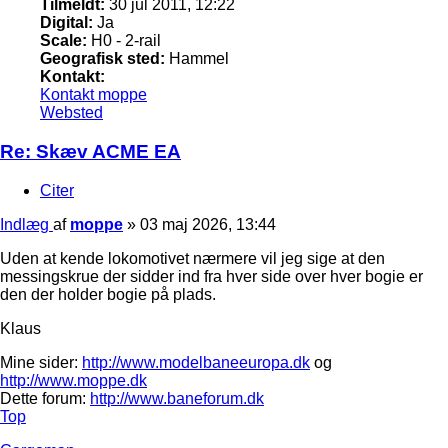
Tilmeldt:
30 jul 2011, 12:22
Digital:
Ja
Scale:
H0 - 2-rail
Geografisk sted:
Hammel
Kontakt:
Kontakt moppe
Websted
Re: Skæv ACME EA
Citer
Indlæg
af
moppe
»
03 maj 2026, 13:44
Uden at kende lokomotivet nærmere vil jeg sige at den
messingskrue der sidder ind fra hver side over hver bogie er
den der holder bogie på plads.
Klaus
Mine sider:
http://www.modelbaneeuropa.dk
og
http://www.moppe.dk
Dette forum:
http://www.baneforum.dk
Top