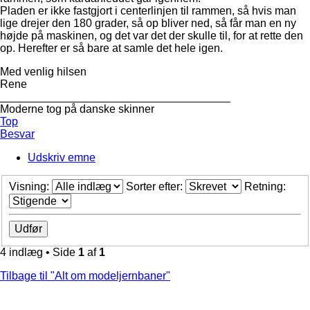
Pladen er ikke fastgjort i centerlinjen til rammen, så hvis man
lige drejer den 180 grader, så op bliver ned, så får man en ny
højde på maskinen, og det var det der skulle til, for at rette den
op. Herefter er så bare at samle det hele igen.
Med venlig hilsen
Rene
_____________________________________
Moderne tog på danske skinner
Top
Besvar
Udskriv emne
Visning:
Sorter efter:
Retning:
4 indlæg • Side
1
af
1
Tilbage til "Alt om modeljernbaner"