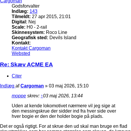
Cargoman
Godsforvalter
Indlæg:
143
Tilmeldt:
27 apr 2015, 21:01
Digital:
Nej
Scale:
H0 - 2-rail
Skinnesystem:
Roco Line
Geografisk sted:
Devils Island
Kontakt:
Kontakt Cargoman
Websted
Re: Skæv ACME EA
Citer
Indlæg
af
Cargoman
»
03 maj 2026, 15:10
moppe
skrev:
↑
03 maj 2026, 13:44
Uden at kende lokomotivet nærmere vil jeg sige at
den messingskrue der sidder ind fra hver side over
hver bogie er den der holder bogie på plads.
Det er også rigtigt. For at skrue den ud skal man bruge en flad