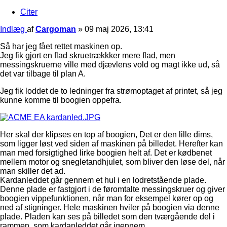
Citer
Indlæg
af
Cargoman
»
09 maj 2026, 13:41
Så har jeg fået rettet maskinen op.
Jeg fik gjort en flad skruetrækkker mere flad, men
messingskruerne ville med djævlens vold og magt ikke ud, så
det var tilbage til plan A.
Jeg fik loddet de to ledninger fra strømoptaget af printet, så jeg
kunne komme til boogien oppefra.
Her skal der klipses en top af boogien, Det er den lille dims,
som ligger løst ved siden af maskinen på billedet. Herefter kan
man med forsigtighed lirke boogien helt af. Det er kødbenet
mellem motor og snegletandhjulet, som bliver den løse del, når
man skiller det ad.
Kardanleddet går gennem et hul i en lodretstående plade.
Denne plade er fastgjort i de føromtalte messingskruer og giver
boogien vippefunktionen, når man for eksempel kører op og
ned af stigninger. Hele maskinen hviler på boogien via denne
plade. Pladen kan ses på billedet som den tværgående del i
rammen, som kardanleddet går igennem.