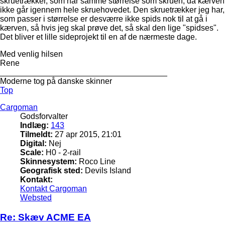
skruetrækker, som har samme størrelse som skruen, da kærven
ikke går igennem hele skruehovedet. Den skruetrækker jeg har,
som passer i størrelse er desværre ikke spids nok til at gå i
kærven, så hvis jeg skal prøve det, så skal den lige "spidses".
Det bliver et lille sideprojekt til en af de nærmeste dage.
Med venlig hilsen
Rene
_____________________________________
Moderne tog på danske skinner
Top
Cargoman
Godsforvalter
Indlæg:
143
Tilmeldt:
27 apr 2015, 21:01
Digital:
Nej
Scale:
H0 - 2-rail
Skinnesystem:
Roco Line
Geografisk sted:
Devils Island
Kontakt:
Kontakt Cargoman
Websted
Re: Skæv ACME EA