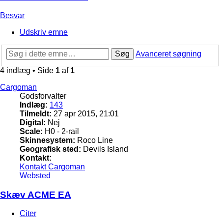
Besvar
Udskriv emne
Søg
Avanceret søgning
4 indlæg • Side
1
af
1
Cargoman
Godsforvalter
Indlæg:
143
Tilmeldt:
27 apr 2015, 21:01
Digital:
Nej
Scale:
H0 - 2-rail
Skinnesystem:
Roco Line
Geografisk sted:
Devils Island
Kontakt:
Kontakt Cargoman
Websted
Skæv ACME EA
Citer