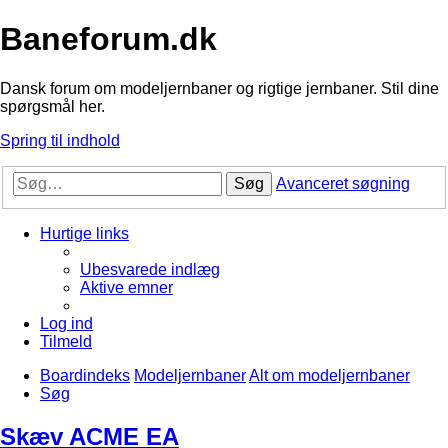
Baneforum.dk
Dansk forum om modeljernbaner og rigtige jernbaner. Stil dine
spørgsmål her.
Spring til indhold
Søg
Avanceret søgning
Hurtige links
Ubesvarede indlæg
Aktive emner
Log ind
Tilmeld
Boardindeks
Modeljernbaner
Alt om modeljernbaner
Søg
Skæv ACME EA