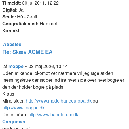
Tilmeldt:
30 jul 2011, 12:22
Digital:
Ja
Scale:
H0 - 2-rail
Geografisk sted:
Hammel
Kontakt:
Kontakt
Websted
moppe
Re: Skæv ACME EA
Citer
af
moppe
»
03 maj 2026, 13:44
Indlæg
Uden at kende lokomotivet nærmere vil jeg sige at den
messingskrue der sidder ind fra hver side over hver bogie er
den der holder bogie på plads.
Klaus
Mine sider:
http://www.modelbaneeuropa.dk
og
http://www.moppe.dk
Dette forum:
http://www.baneforum.dk
Cargoman
Godsforvalter