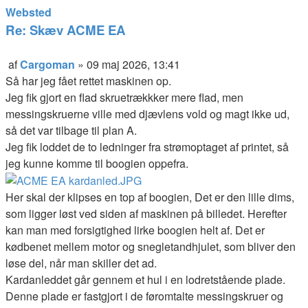
Kontakt
Websted
Cargoman
Re: Skæv ACME EA
Citer
af
Cargoman
»
09 maj 2026, 13:41
Indlæg
Så har jeg fået rettet maskinen op.
Jeg fik gjort en flad skruetrækkker mere flad, men
messingskruerne ville med djævlens vold og magt ikke ud,
så det var tilbage til plan A.
Jeg fik loddet de to ledninger fra strømoptaget af printet, så
jeg kunne komme til boogien oppefra.
Her skal der klipses en top af boogien, Det er den lille dims,
som ligger løst ved siden af maskinen på billedet. Herefter
kan man med forsigtighed lirke boogien helt af. Det er
kødbenet mellem motor og snegletandhjulet, som bliver den
løse del, når man skiller det ad.
Kardanleddet går gennem et hul i en lodretstående plade.
Denne plade er fastgjort i de føromtalte messingskruer og