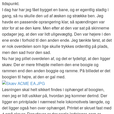
tidspunkt.
I dag har har jeg fået bygget en bane, og er egentlig stadig i
gang, så nu skulle den ud af æsken og strække ben. Jeg
havde en passende oprangering klar, så spændingen var
stor for at se den køre. Men efter at den var sat på skinnerne
opdager jeg, at den var lidt uligevægtig. Den var højere i den
ene ende i forhold til den anden ende. Jeg tænkte først, at det
er nok overdelen som lige skulle trykkes ordentlig på plads,
men den sad hvor den sad.
Nu har jeg pillet overdelen af, og det er tydeligt, at den ligger
skæv. Der er mere frihøjde mellem den ene boogie og
rammen end den anden boggie og ramme. På billedet er det
boogien til højre, at den er gal med.
Løsningen skal helt sikkert findes i ophænget af boogien,
men jeg er lidt usikker på, hvordan jeg kommer derind. Der
ligger en printplade i nærmest hele lokomotivets længde, og
det ligger også hen over ophænget. Printet er skruet fast med
4 små skruer. Derudover er der nogle ledninger, som er