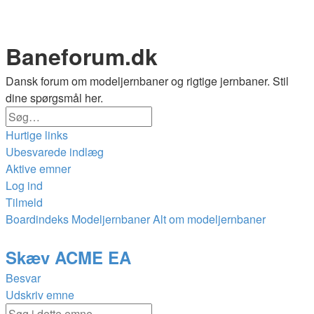
Baneforum.dk
Dansk forum om modeljernbaner og rigtige jernbaner. Stil
dine spørgsmål her.
Søg
Avanceret
Hurtige links
søgning
Ubesvarede indlæg
Aktive emner
Log ind
Tilmeld
Boardindeks
Modeljernbaner
Alt om modeljernbaner
Søg
Skæv ACME EA
Besvar
Udskriv emne