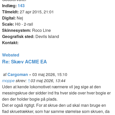
Indlæg:
143
Tilmeldt:
27 apr 2015, 21:01
Digital:
Nej
Scale:
H0 - 2-rail
Skinnesystem:
Roco Line
Geografisk sted:
Devils Island
Kontakt:
Kontakt
Websted
Cargoman
Re: Skæv ACME EA
Citer
af
Cargoman
»
03 maj 2026, 15:10
Indlæg
moppe
skrev:
↑
03 maj 2026, 13:44
Uden at kende lokomotivet nærmere vil jeg sige at den
messingskrue der sidder ind fra hver side over hver bogie er
den der holder bogie på plads.
Det er også rigtigt. For at skrue den ud skal man bruge en
flad skruetrækker, som har samme størrelse som skruen, da