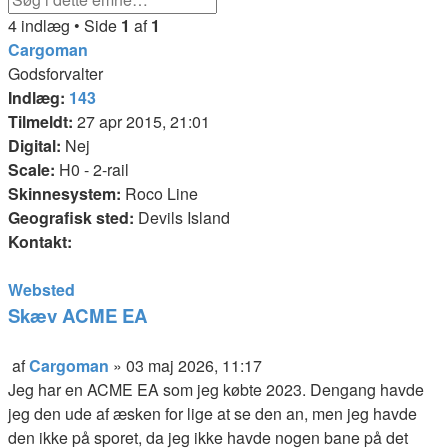
Søg
Avanceret
4 indlæg • Side
1
af
1
søgning
Cargoman
Godsforvalter
Indlæg:
143
Tilmeldt:
27 apr 2015, 21:01
Digital:
Nej
Scale:
H0 - 2-rail
Skinnesystem:
Roco Line
Geografisk sted:
Devils Island
Kontakt:
Kontakt
Websted
Cargoman
Skæv ACME EA
Citer
af
Cargoman
»
03 maj 2026, 11:17
Indlæg
Jeg har en ACME EA som jeg købte 2023. Dengang havde
jeg den ude af æsken for lige at se den an, men jeg havde
den ikke på sporet, da jeg ikke havde nogen bane på det