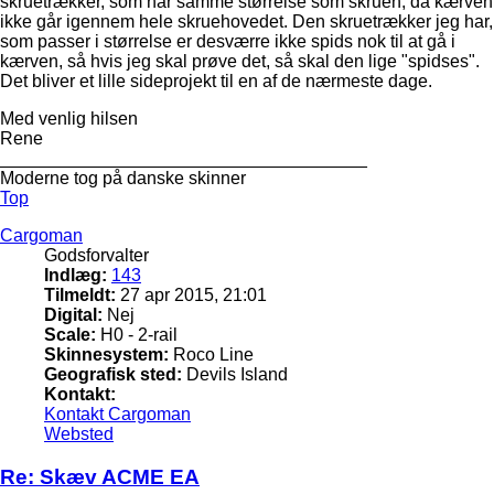
skruetrækker, som har samme størrelse som skruen, da kærven
ikke går igennem hele skruehovedet. Den skruetrækker jeg har,
som passer i størrelse er desværre ikke spids nok til at gå i
kærven, så hvis jeg skal prøve det, så skal den lige "spidses".
Det bliver et lille sideprojekt til en af de nærmeste dage.
Med venlig hilsen
Rene
_____________________________________
Moderne tog på danske skinner
Top
Cargoman
Godsforvalter
Indlæg:
143
Tilmeldt:
27 apr 2015, 21:01
Digital:
Nej
Scale:
H0 - 2-rail
Skinnesystem:
Roco Line
Geografisk sted:
Devils Island
Kontakt:
Kontakt Cargoman
Websted
Re: Skæv ACME EA