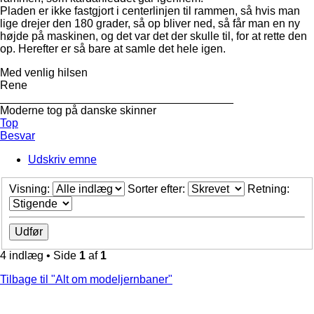
Pladen er ikke fastgjort i centerlinjen til rammen, så hvis man
lige drejer den 180 grader, så op bliver ned, så får man en ny
højde på maskinen, og det var det der skulle til, for at rette den
op. Herefter er så bare at samle det hele igen.
Med venlig hilsen
Rene
_____________________________________
Moderne tog på danske skinner
Top
Besvar
Udskriv emne
Visning:
Sorter efter:
Retning:
4 indlæg • Side
1
af
1
Tilbage til "Alt om modeljernbaner"