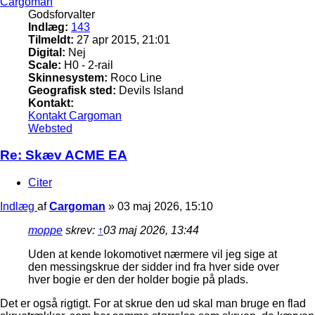
Cargoman
Godsforvalter
Indlæg:
143
Tilmeldt:
27 apr 2015, 21:01
Digital:
Nej
Scale:
H0 - 2-rail
Skinnesystem:
Roco Line
Geografisk sted:
Devils Island
Kontakt:
Kontakt Cargoman
Websted
Re: Skæv ACME EA
Citer
Indlæg
af
Cargoman
»
03 maj 2026, 15:10
moppe
skrev:
↑
03 maj 2026, 13:44
Uden at kende lokomotivet nærmere vil jeg sige at
den messingskrue der sidder ind fra hver side over
hver bogie er den der holder bogie på plads.
Det er også rigtigt. For at skrue den ud skal man bruge en flad