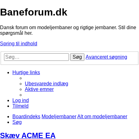
Baneforum.dk
Dansk forum om modeljernbaner og rigtige jernbaner. Stil dine
spørgsmål her.
Spring til indhold
Søg
Avanceret søgning
Hurtige links
Ubesvarede indlæg
Aktive emner
Log ind
Tilmeld
Boardindeks
Modeljernbaner
Alt om modeljernbaner
Søg
Skæv ACME EA