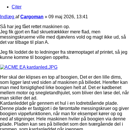
Citer
Indlæg
af
Cargoman
»
09 maj 2026, 13:41
Så har jeg fået rettet maskinen op.
Jeg fik gjort en flad skruetrækkker mere flad, men
messingskruerne ville med djævlens vold og magt ikke ud, så
det var tilbage til plan A.
Jeg fik loddet de to ledninger fra strømoptaget af printet, så jeg
kunne komme til boogien oppefra.
Her skal der klipses en top af boogien, Det er den lille dims,
som ligger løst ved siden af maskinen på billedet. Herefter kan
man med forsigtighed lirke boogien helt af. Det er kødbenet
mellem motor og snegletandhjulet, som bliver den løse del, når
man skiller det ad.
Kardanleddet går gennem et hul i en lodretstående plade.
Denne plade er fastgjort i de føromtalte messingskruer og giver
boogien vippefunktionen, når man for eksempel kører op og
ned af stigninger. Hele maskinen hviler på boogien via denne
plade. Pladen kan ses på billedet som den tværgående del i
rammen, som kardanleddet går igennem.