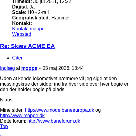
Tilmeldt:
30 jul 2011, 12:22
Digital:
Ja
Scale:
H0 - 2-rail
Geografisk sted:
Hammel
Kontakt:
Kontakt moppe
Websted
Re: Skæv ACME EA
Citer
Indlæg
af
moppe
»
03 maj 2026, 13:44
Uden at kende lokomotivet nærmere vil jeg sige at den
messingskrue der sidder ind fra hver side over hver bogie er
den der holder bogie på plads.
Klaus
Mine sider:
http://www.modelbaneeuropa.dk
og
http://www.moppe.dk
Dette forum:
http://www.baneforum.dk
Top