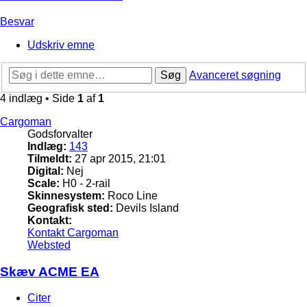
Besvar
Udskriv emne
Søg
Avanceret søgning
4 indlæg • Side
1
af
1
Cargoman
Godsforvalter
Indlæg:
143
Tilmeldt:
27 apr 2015, 21:01
Digital:
Nej
Scale:
H0 - 2-rail
Skinnesystem:
Roco Line
Geografisk sted:
Devils Island
Kontakt:
Kontakt Cargoman
Websted
Skæv ACME EA
Citer