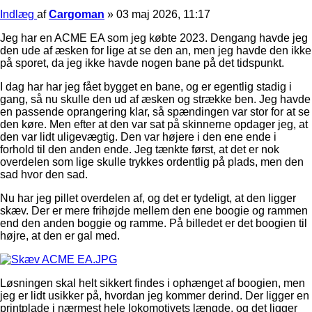
Indlæg
af
Cargoman
»
03 maj 2026, 11:17
Jeg har en ACME EA som jeg købte 2023. Dengang havde jeg
den ude af æsken for lige at se den an, men jeg havde den ikke
på sporet, da jeg ikke havde nogen bane på det tidspunkt.
I dag har har jeg fået bygget en bane, og er egentlig stadig i
gang, så nu skulle den ud af æsken og strække ben. Jeg havde
en passende oprangering klar, så spændingen var stor for at se
den køre. Men efter at den var sat på skinnerne opdager jeg, at
den var lidt uligevægtig. Den var højere i den ene ende i
forhold til den anden ende. Jeg tænkte først, at det er nok
overdelen som lige skulle trykkes ordentlig på plads, men den
sad hvor den sad.
Nu har jeg pillet overdelen af, og det er tydeligt, at den ligger
skæv. Der er mere frihøjde mellem den ene boogie og rammen
end den anden boggie og ramme. På billedet er det boogien til
højre, at den er gal med.
Løsningen skal helt sikkert findes i ophænget af boogien, men
jeg er lidt usikker på, hvordan jeg kommer derind. Der ligger en
printplade i nærmest hele lokomotivets længde, og det ligger