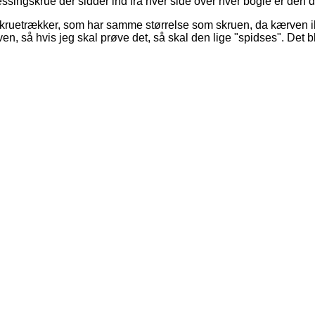
singskrue der sidder ind fra hver side over hver bogie er den d
ad skruetrækker, som har samme størrelse som skruen, da kærven
en, så hvis jeg skal prøve det, så skal den lige "spidses". Det bl