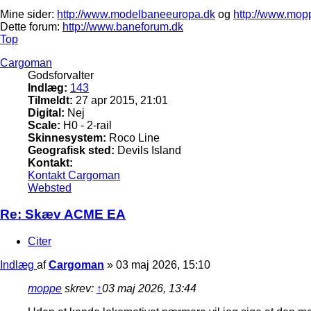
Mine sider:
http://www.modelbaneeuropa.dk
og
http://www.mop
Dette forum:
http://www.baneforum.dk
Top
Cargoman
Godsforvalter
Indlæg:
143
Tilmeldt:
27 apr 2015, 21:01
Digital:
Nej
Scale:
H0 - 2-rail
Skinnesystem:
Roco Line
Geografisk sted:
Devils Island
Kontakt:
Kontakt Cargoman
Websted
Re: Skæv ACME EA
Citer
Indlæg
af
Cargoman
»
03 maj 2026, 15:10
moppe
skrev:
↑
03 maj 2026, 13:44