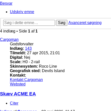
Besvar
Udskriv emne
Søg
Avanceret søgning
4 indlæg • Side
1
af
1
Cargoman
Godsforvalter
Indlæg:
143
Tilmeldt:
27 apr 2015, 21:01
Digital:
Nej
Scale:
H0 - 2-rail
Skinnesystem:
Roco Line
Geografisk sted:
Devils Island
Kontakt:
Kontakt Cargoman
Websted
Skæv ACME EA
Citer