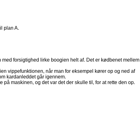
l plan A.
an med forsigtighed lirke boogien helt af. Det er kødbenet mellem
gien vippefunktionen, når man for eksempel kører op og ned af
som kardanleddet går igennem.
 på maskinen, og det var det der skulle til, for at rette den op.