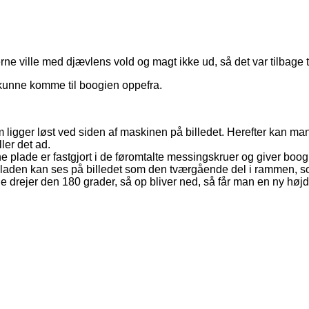
ne ville med djævlens vold og magt ikke ud, så det var tilbage ti
eg kunne komme til boogien oppefra.
om ligger løst ved siden af maskinen på billedet. Herefter kan m
ler det ad.
 plade er fastgjort i de føromtalte messingskruer og giver boo
 Pladen kan ses på billedet som den tværgående del i rammen, 
ge drejer den 180 grader, så op bliver ned, så får man en ny højde