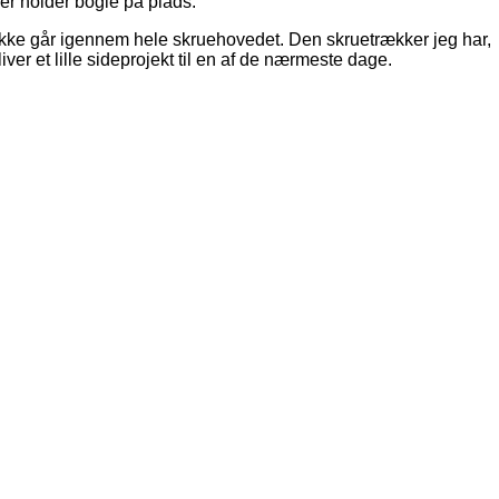
er holder bogie på plads.
 ikke går igennem hele skruehovedet. Den skruetrækker jeg har,
iver et lille sideprojekt til en af de nærmeste dage.