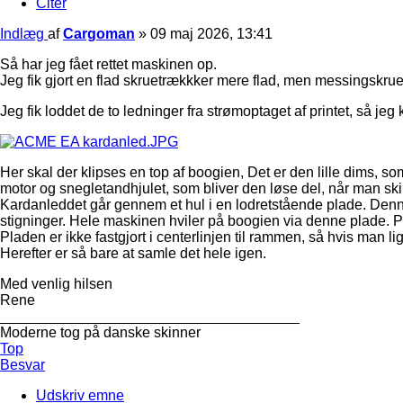
Citer
Indlæg
af
Cargoman
»
09 maj 2026, 13:41
Så har jeg fået rettet maskinen op.
Jeg fik gjort en flad skruetrækkker mere flad, men messingskruer
Jeg fik loddet de to ledninger fra strømoptaget af printet, så j
Her skal der klipses en top af boogien, Det er den lille dims, s
motor og snegletandhjulet, som bliver den løse del, når man skil
Kardanleddet går gennem et hul i en lodretstående plade. Denne
stigninger. Hele maskinen hviler på boogien via denne plade.
Pladen er ikke fastgjort i centerlinjen til rammen, så hvis man li
Herefter er så bare at samle det hele igen.
Med venlig hilsen
Rene
_____________________________________
Moderne tog på danske skinner
Top
Besvar
Udskriv emne