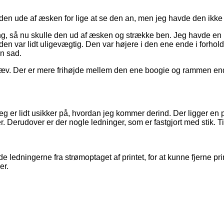
 ude af æsken for lige at se den an, men jeg havde den ikke p
gang, så nu skulle den ud af æsken og strække ben. Jeg havde en
den var lidt uligevægtig. Den var højere i den ene ende i forhold
en sad.
er skæv. Der er mere frihøjde mellem den ene boogie og rammen e
eg er lidt usikker på, hvordan jeg kommer derind. Der ligger en 
 Derudover er der nogle ledninger, som er fastgjort med stik. Ti
dde ledningerne fra strømoptaget af printet, for at kunne fjerne 
er.