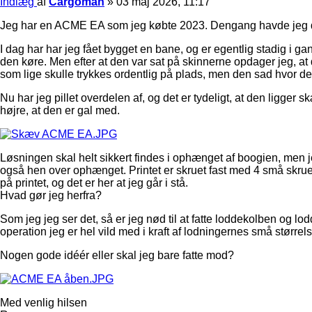
Indlæg
af
Cargoman
»
03 maj 2026, 11:17
Jeg har en ACME EA som jeg købte 2023. Dengang havde jeg den
I dag har har jeg fået bygget en bane, og er egentlig stadig i 
den køre. Men efter at den var sat på skinnerne opdager jeg, at 
som lige skulle trykkes ordentlig på plads, men den sad hvor d
Nu har jeg pillet overdelen af, og det er tydeligt, at den ligg
højre, at den er gal med.
Løsningen skal helt sikkert findes i ophænget af boogien, men j
også hen over ophænget. Printet er skruet fast med 4 små skruer.
på printet, og det er her at jeg går i stå.
Hvad gør jeg herfra?
Som jeg jeg ser det, så er jeg nød til at fatte loddekolben og lo
operation jeg er hel vild med i kraft af lodningernes små størrels
Nogen gode idéér eller skal jeg bare fatte mod?
Med venlig hilsen