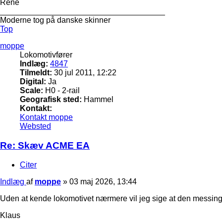
Rene
_____________________________________
Moderne tog på danske skinner
Top
moppe
Lokomotivfører
Indlæg:
4847
Tilmeldt:
30 jul 2011, 12:22
Digital:
Ja
Scale:
H0 - 2-rail
Geografisk sted:
Hammel
Kontakt:
Kontakt moppe
Websted
Re: Skæv ACME EA
Citer
Indlæg
af
moppe
»
03 maj 2026, 13:44
Uden at kende lokomotivet nærmere vil jeg sige at den messings
Klaus