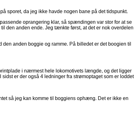
å sporet, da jeg ikke havde nogen bane på det tidspunkt.
 passende oprangering klar, så spændingen var stor for at se
 til den anden ende. Jeg tænkte først, at det er nok overdelen
nd den anden boggie og ramme. På billedet er det boogien til
printplade i nærmest hele lokomotivets længde, og det ligger
l sidst er der også 4 ledninger fra strømoptaget som er loddet
printet så jeg kan komme til boggiens ophæng. Det er ikke en