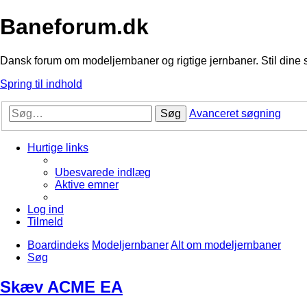
Baneforum.dk
Dansk forum om modeljernbaner og rigtige jernbaner. Stil dine 
Spring til indhold
Søg
Avanceret søgning
Hurtige links
Ubesvarede indlæg
Aktive emner
Log ind
Tilmeld
Boardindeks
Modeljernbaner
Alt om modeljernbaner
Søg
Skæv ACME EA