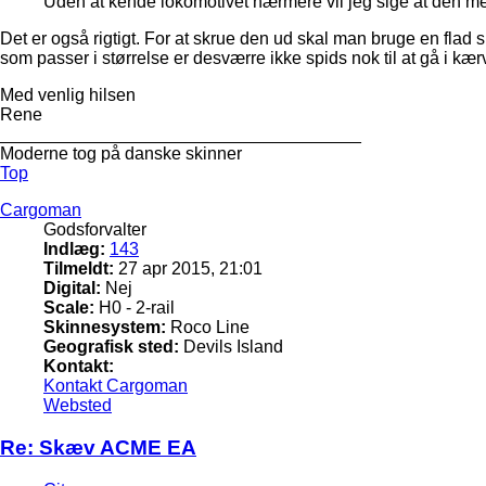
Uden at kende lokomotivet nærmere vil jeg sige at den mes
Det er også rigtigt. For at skrue den ud skal man bruge en fl
som passer i størrelse er desværre ikke spids nok til at gå i kærv
Med venlig hilsen
Rene
_____________________________________
Moderne tog på danske skinner
Top
Cargoman
Godsforvalter
Indlæg:
143
Tilmeldt:
27 apr 2015, 21:01
Digital:
Nej
Scale:
H0 - 2-rail
Skinnesystem:
Roco Line
Geografisk sted:
Devils Island
Kontakt:
Kontakt Cargoman
Websted
Re: Skæv ACME EA