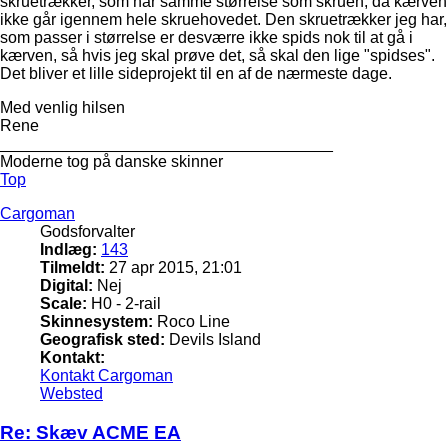
skruetrækker, som har samme størrelse som skruen, da kærven
ikke går igennem hele skruehovedet. Den skruetrækker jeg har,
som passer i størrelse er desværre ikke spids nok til at gå i
kærven, så hvis jeg skal prøve det, så skal den lige "spidses".
Det bliver et lille sideprojekt til en af de nærmeste dage.
Med venlig hilsen
Rene
_____________________________________
Moderne tog på danske skinner
Top
Cargoman
Godsforvalter
Indlæg:
143
Tilmeldt:
27 apr 2015, 21:01
Digital:
Nej
Scale:
H0 - 2-rail
Skinnesystem:
Roco Line
Geografisk sted:
Devils Island
Kontakt:
Kontakt Cargoman
Websted
Re: Skæv ACME EA