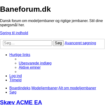
Baneforum.dk
Dansk forum om modeljernbaner og rigtige jernbaner. Stil dine
spørgsmål her.
Spring til indhold
Søg
Avanceret søgning
Hurtige links
Ubesvarede indlæg
Aktive emner
Log ind
Tilmeld
Boardindeks
Modeljernbaner
Alt om modeljernbaner
Søg
Skæv ACME EA