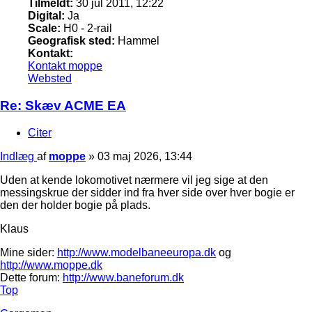
Tilmeldt:
30 jul 2011, 12:22
Digital:
Ja
Scale:
H0 - 2-rail
Geografisk sted:
Hammel
Kontakt:
Kontakt moppe
Websted
Re: Skæv ACME EA
Citer
Indlæg
af
moppe
»
03 maj 2026, 13:44
Uden at kende lokomotivet nærmere vil jeg sige at den
messingskrue der sidder ind fra hver side over hver bogie er
den der holder bogie på plads.
Klaus
Mine sider:
http://www.modelbaneeuropa.dk
og
http://www.moppe.dk
Dette forum:
http://www.baneforum.dk
Top