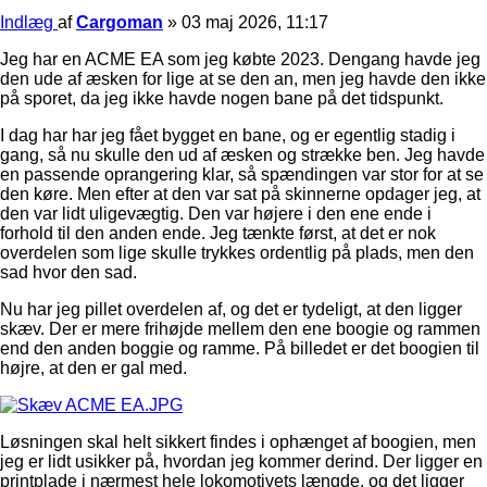
Indlæg
af
Cargoman
»
03 maj 2026, 11:17
Jeg har en ACME EA som jeg købte 2023. Dengang havde jeg
den ude af æsken for lige at se den an, men jeg havde den ikke
på sporet, da jeg ikke havde nogen bane på det tidspunkt.
I dag har har jeg fået bygget en bane, og er egentlig stadig i
gang, så nu skulle den ud af æsken og strække ben. Jeg havde
en passende oprangering klar, så spændingen var stor for at se
den køre. Men efter at den var sat på skinnerne opdager jeg, at
den var lidt uligevægtig. Den var højere i den ene ende i
forhold til den anden ende. Jeg tænkte først, at det er nok
overdelen som lige skulle trykkes ordentlig på plads, men den
sad hvor den sad.
Nu har jeg pillet overdelen af, og det er tydeligt, at den ligger
skæv. Der er mere frihøjde mellem den ene boogie og rammen
end den anden boggie og ramme. På billedet er det boogien til
højre, at den er gal med.
Løsningen skal helt sikkert findes i ophænget af boogien, men
jeg er lidt usikker på, hvordan jeg kommer derind. Der ligger en
printplade i nærmest hele lokomotivets længde, og det ligger