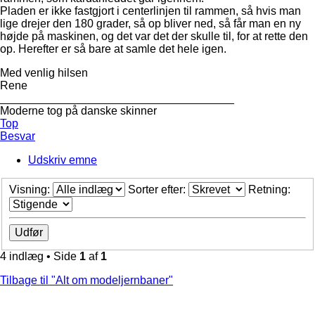
Pladen er ikke fastgjort i centerlinjen til rammen, så hvis man
lige drejer den 180 grader, så op bliver ned, så får man en ny
højde på maskinen, og det var det der skulle til, for at rette den
op. Herefter er så bare at samle det hele igen.
Med venlig hilsen
Rene
_____________________________________
Moderne tog på danske skinner
Top
Besvar
Udskriv emne
Visning:
Sorter efter:
Retning:
4 indlæg • Side
1
af
1
Tilbage til "Alt om modeljernbaner"