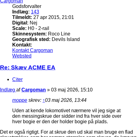
Cargoman
Godsforvalter
Indlæg:
143
Tilmeldt:
27 apr 2015, 21:01
Digital:
Nej
Scale:
H0 - 2-rail
Skinnesystem:
Roco Line
Geografisk sted:
Devils Island
Kontakt:
Kontakt Cargoman
Websted
Re: Skæv ACME EA
Citer
Indlæg
af
Cargoman
»
03 maj 2026, 15:10
moppe
skrev:
↑
03 maj 2026, 13:44
Uden at kende lokomotivet nærmere vil jeg sige at
den messingskrue der sidder ind fra hver side over
hver bogie er den der holder bogie på plads.
Det er også rigtigt. For at skrue den ud skal man bruge en flad