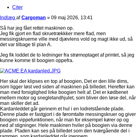
Citer
Indlæg
af
Cargoman
»
09 maj 2026, 13:41
Så har jeg fået rettet maskinen op.
Jeg fik gjort en flad skruetrækkker mere flad, men
messingskruerne ville med djævlens vold og magt ikke ud, så
det var tilbage til plan A.
Jeg fik loddet de to ledninger fra strømoptaget af printet, så jeg
kunne komme til boogien oppefra.
Her skal der klipses en top af boogien, Det er den lille dims,
som ligger løst ved siden af maskinen på billedet. Herefter kan
man med forsigtighed lirke boogien helt af. Det er kødbenet
mellem motor og snegletandhjulet, som bliver den løse del, når
man skiller det ad.
Kardanleddet går gennem et hul i en lodretstående plade.
Denne plade er fastgjort i de føromtalte messingskruer og giver
boogien vippefunktionen, når man for eksempel kører op og
ned af stigninger. Hele maskinen hviler på boogien via denne
plade. Pladen kan ses på billedet som den tværgående del i
rammen, som kardanleddet går igennem.