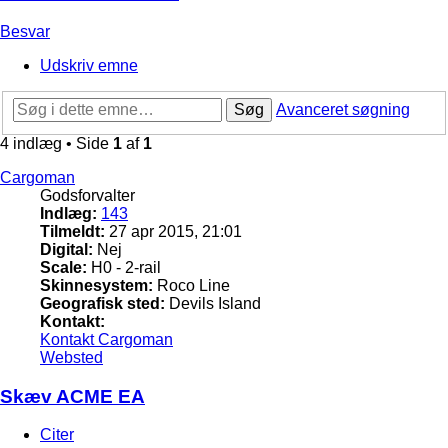
Besvar
Udskriv emne
Søg
Avanceret søgning
4 indlæg • Side
1
af
1
Cargoman
Godsforvalter
Indlæg:
143
Tilmeldt:
27 apr 2015, 21:01
Digital:
Nej
Scale:
H0 - 2-rail
Skinnesystem:
Roco Line
Geografisk sted:
Devils Island
Kontakt:
Kontakt Cargoman
Websted
Skæv ACME EA
Citer