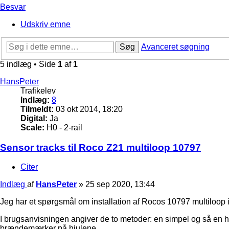
Besvar
Udskriv emne
Søg
Avanceret søgning
5 indlæg • Side
1
af
1
HansPeter
Trafikelev
Indlæg:
8
Tilmeldt:
03 okt 2014, 18:20
Digital:
Ja
Scale:
H0 - 2-rail
Sensor tracks til Roco Z21 multiloop 10797
Citer
Indlæg
af
HansPeter
»
25 sep 2020, 13:44
Jeg har et spørgsmål om installation af Rocos 10797 multiloop 
I brugsanvisningen angiver de to metoder: en simpel og så en h
brændemærker på hjulene.