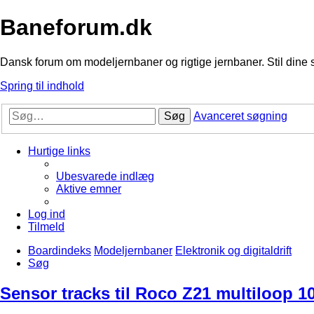
Baneforum.dk
Dansk forum om modeljernbaner og rigtige jernbaner. Stil dine 
Spring til indhold
Søg
Avanceret søgning
Hurtige links
Ubesvarede indlæg
Aktive emner
Log ind
Tilmeld
Boardindeks
Modeljernbaner
Elektronik og digitaldrift
Søg
Sensor tracks til Roco Z21 multiloop 1