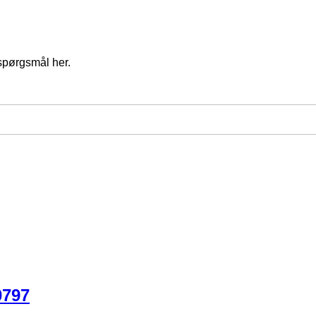
spørgsmål her.
0797