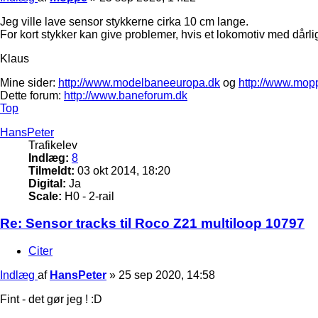
Jeg ville lave sensor stykkerne cirka 10 cm lange.
For kort stykker kan give problemer, hvis et lokomotiv med dårlig
Klaus
Mine sider:
http://www.modelbaneeuropa.dk
og
http://www.mop
Dette forum:
http://www.baneforum.dk
Top
HansPeter
Trafikelev
Indlæg:
8
Tilmeldt:
03 okt 2014, 18:20
Digital:
Ja
Scale:
H0 - 2-rail
Re: Sensor tracks til Roco Z21 multiloop 10797
Citer
Indlæg
af
HansPeter
»
25 sep 2020, 14:58
Fint - det gør jeg ! :D