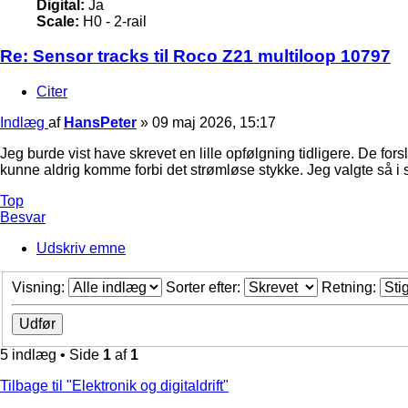
Digital:
Ja
Scale:
H0 - 2-rail
Re: Sensor tracks til Roco Z21 multiloop 10797
Citer
Indlæg
af
HansPeter
»
09 maj 2026, 15:17
Jeg burde vist have skrevet en lille opfølgning tidligere. De 
kunne aldrig komme forbi det strømløse stykke. Jeg valgte så i s
Top
Besvar
Udskriv emne
Visning:
Sorter efter:
Retning:
5 indlæg • Side
1
af
1
Tilbage til "Elektronik og digitaldrift"