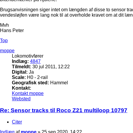
Brugsanvisningen siger intet om længden af disse to sensor trac
vendesløjfen være lang nok til at overholde kravet om at dit læng
Mvh
Hans Peter
Top
moppe
Lokomotivfører
Indlæg:
4847
Tilmeldt:
30 jul 2011, 12:22
Digital:
Ja
Scale:
H0 - 2-rail
Geografisk sted:
Hammel
Kontakt:
Kontakt moppe
Websted
Re: Sensor tracks til Roco Z21 multiloop 10797
Citer
Indlæg
af
moppe
»
25 sep 2020, 14:22