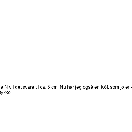
la N vil det svare til ca. 5 cm. Nu har jeg også en Köf, som jo 
tykke.