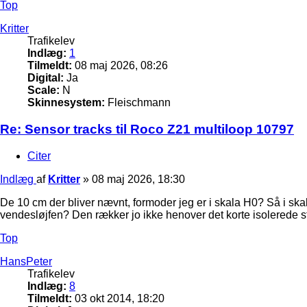
Top
Kritter
Trafikelev
Indlæg:
1
Tilmeldt:
08 maj 2026, 08:26
Digital:
Ja
Scale:
N
Skinnesystem:
Fleischmann
Re: Sensor tracks til Roco Z21 multiloop 10797
Citer
Indlæg
af
Kritter
»
08 maj 2026, 18:30
De 10 cm der bliver nævnt, formoder jeg er i skala H0? Så i ska
vendesløjfen? Den rækker jo ikke henover det korte isolerede s
Top
HansPeter
Trafikelev
Indlæg:
8
Tilmeldt:
03 okt 2014, 18:20