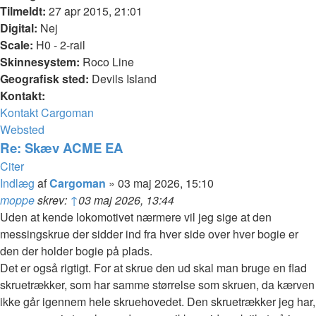
Tilmeldt:
27 apr 2015, 21:01
Digital:
Nej
Scale:
H0 - 2-rail
Skinnesystem:
Roco Line
Geografisk sted:
Devils Island
Kontakt:
Kontakt Cargoman
Websted
Re: Skæv ACME EA
Citer
Indlæg
af
Cargoman
»
03 maj 2026, 15:10
moppe
skrev:
↑
03 maj 2026, 13:44
Uden at kende lokomotivet nærmere vil jeg sige at den
messingskrue der sidder ind fra hver side over hver bogie er
den der holder bogie på plads.
Det er også rigtigt. For at skrue den ud skal man bruge en flad
skruetrækker, som har samme størrelse som skruen, da kærven
ikke går igennem hele skruehovedet. Den skruetrækker jeg har,