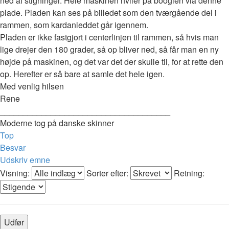
ned af stigninger. Hele maskinen hviler på boogien via denne
plade. Pladen kan ses på billedet som den tværgående del i
rammen, som kardanleddet går igennem.
Pladen er ikke fastgjort i centerlinjen til rammen, så hvis man
lige drejer den 180 grader, så op bliver ned, så får man en ny
højde på maskinen, og det var det der skulle til, for at rette den
op. Herefter er så bare at samle det hele igen.
Med venlig hilsen
Rene
_____________________________________
Moderne tog på danske skinner
Top
Besvar
Udskriv emne
Visning:
Sorter efter:
Retning: