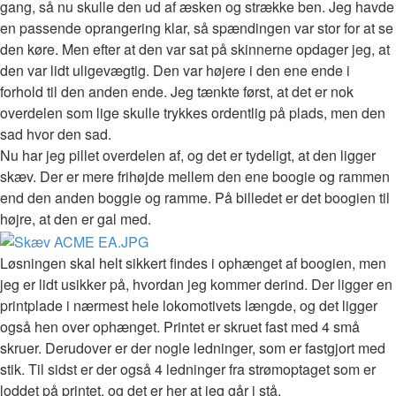
gang, så nu skulle den ud af æsken og strække ben. Jeg havde
en passende oprangering klar, så spændingen var stor for at se
den køre. Men efter at den var sat på skinnerne opdager jeg, at
den var lidt uligevægtig. Den var højere i den ene ende i
forhold til den anden ende. Jeg tænkte først, at det er nok
overdelen som lige skulle trykkes ordentlig på plads, men den
sad hvor den sad.
Nu har jeg pillet overdelen af, og det er tydeligt, at den ligger
skæv. Der er mere frihøjde mellem den ene boogie og rammen
end den anden boggie og ramme. På billedet er det boogien til
højre, at den er gal med.
Løsningen skal helt sikkert findes i ophænget af boogien, men
jeg er lidt usikker på, hvordan jeg kommer derind. Der ligger en
printplade i nærmest hele lokomotivets længde, og det ligger
også hen over ophænget. Printet er skruet fast med 4 små
skruer. Derudover er der nogle ledninger, som er fastgjort med
stik. Til sidst er der også 4 ledninger fra strømoptaget som er
loddet på printet, og det er her at jeg går i stå.