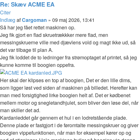
Re: Skæv ACME EA
Citer
Indlæg
af
Cargoman
»
09 maj 2026, 13:41
Så har jeg fået rettet maskinen op.
Jeg fik gjort en flad skruetrækkker mere flad, men
messingskruerne ville med djævlens vold og magt ikke ud, så
det var tilbage til plan A.
Jeg fik loddet de to ledninger fra strømoptaget af printet, så jeg
kunne komme til boogien oppefra.
Her skal der klipses en top af boogien, Det er den lille dims,
som ligger løst ved siden af maskinen på billedet. Herefter kan
man med forsigtighed lirke boogien helt af. Det er kødbenet
mellem motor og snegletandhjulet, som bliver den løse del, når
man skiller det ad.
Kardanleddet går gennem et hul i en lodretstående plade.
Denne plade er fastgjort i de føromtalte messingskruer og giver
boogien vippefunktionen, når man for eksempel kører op og