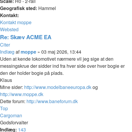
Scale:
H0 - 2-rail
Geografisk sted:
Hammel
Kontakt:
Kontakt moppe
Websted
Re: Skæv ACME EA
Citer
Indlæg
af
moppe
»
03 maj 2026, 13:44
Uden at kende lokomotivet nærmere vil jeg sige at den
messingskrue der sidder ind fra hver side over hver bogie er
den der holder bogie på plads.
Klaus
Mine sider:
http://www.modelbaneeuropa.dk
og
http://www.moppe.dk
Dette forum:
http://www.baneforum.dk
Top
Cargoman
Godsforvalter
Indlæg:
143