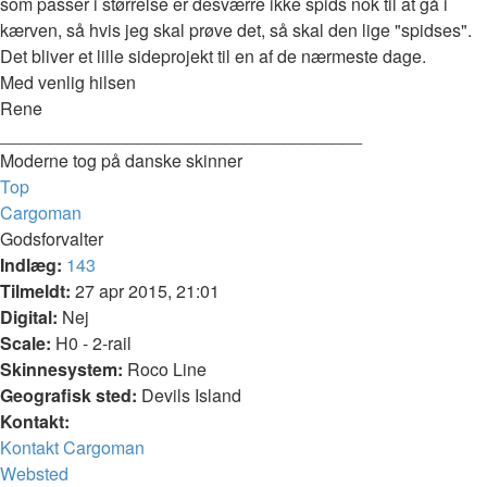
som passer i størrelse er desværre ikke spids nok til at gå i
kærven, så hvis jeg skal prøve det, så skal den lige "spidses".
Det bliver et lille sideprojekt til en af de nærmeste dage.
Med venlig hilsen
Rene
_____________________________________
Moderne tog på danske skinner
Top
Cargoman
Godsforvalter
Indlæg:
143
Tilmeldt:
27 apr 2015, 21:01
Digital:
Nej
Scale:
H0 - 2-rail
Skinnesystem:
Roco Line
Geografisk sted:
Devils Island
Kontakt:
Kontakt Cargoman
Websted