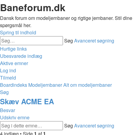
Baneforum.dk
Dansk forum om modeljernbaner og rigtige jernbaner. Stil dine
spørgsmål her.
Spring til indhold
Søg
Avanceret søgning
Hurtige links
Ubesvarede indlæg
Aktive emner
Log ind
Tilmeld
Boardindeks
Modeljernbaner
Alt om modeljernbaner
Søg
Skæv ACME EA
Besvar
Udskriv emne
Søg
Avanceret søgning
4 indlæg • Side
1
af
1