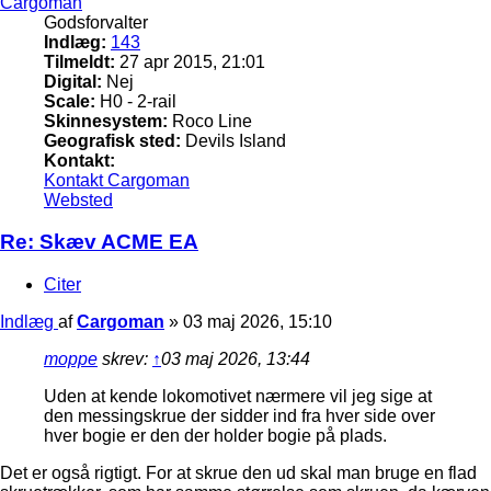
Cargoman
Godsforvalter
Indlæg:
143
Tilmeldt:
27 apr 2015, 21:01
Digital:
Nej
Scale:
H0 - 2-rail
Skinnesystem:
Roco Line
Geografisk sted:
Devils Island
Kontakt:
Kontakt Cargoman
Websted
Re: Skæv ACME EA
Citer
Indlæg
af
Cargoman
»
03 maj 2026, 15:10
moppe
skrev:
↑
03 maj 2026, 13:44
Uden at kende lokomotivet nærmere vil jeg sige at
den messingskrue der sidder ind fra hver side over
hver bogie er den der holder bogie på plads.
Det er også rigtigt. For at skrue den ud skal man bruge en flad