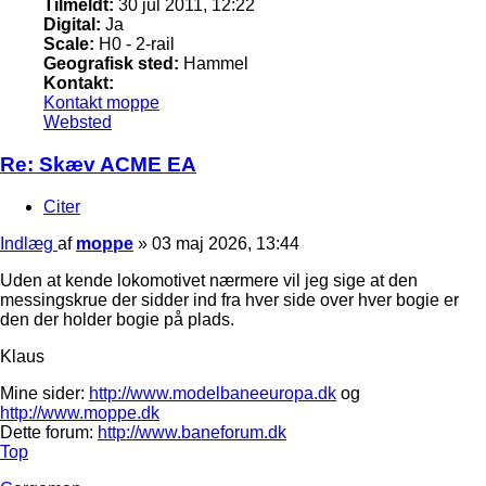
Tilmeldt:
30 jul 2011, 12:22
Digital:
Ja
Scale:
H0 - 2-rail
Geografisk sted:
Hammel
Kontakt:
Kontakt moppe
Websted
Re: Skæv ACME EA
Citer
Indlæg
af
moppe
»
03 maj 2026, 13:44
Uden at kende lokomotivet nærmere vil jeg sige at den
messingskrue der sidder ind fra hver side over hver bogie er
den der holder bogie på plads.
Klaus
Mine sider:
http://www.modelbaneeuropa.dk
og
http://www.moppe.dk
Dette forum:
http://www.baneforum.dk
Top