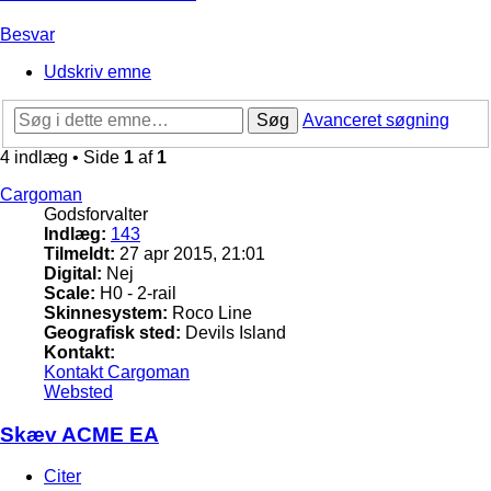
Besvar
Udskriv emne
Søg
Avanceret søgning
4 indlæg • Side
1
af
1
Cargoman
Godsforvalter
Indlæg:
143
Tilmeldt:
27 apr 2015, 21:01
Digital:
Nej
Scale:
H0 - 2-rail
Skinnesystem:
Roco Line
Geografisk sted:
Devils Island
Kontakt:
Kontakt Cargoman
Websted
Skæv ACME EA
Citer