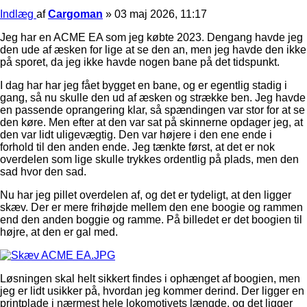
Indlæg
af
Cargoman
»
03 maj 2026, 11:17
Jeg har en ACME EA som jeg købte 2023. Dengang havde jeg
den ude af æsken for lige at se den an, men jeg havde den ikke
på sporet, da jeg ikke havde nogen bane på det tidspunkt.
I dag har har jeg fået bygget en bane, og er egentlig stadig i
gang, så nu skulle den ud af æsken og strække ben. Jeg havde
en passende oprangering klar, så spændingen var stor for at se
den køre. Men efter at den var sat på skinnerne opdager jeg, at
den var lidt uligevægtig. Den var højere i den ene ende i
forhold til den anden ende. Jeg tænkte først, at det er nok
overdelen som lige skulle trykkes ordentlig på plads, men den
sad hvor den sad.
Nu har jeg pillet overdelen af, og det er tydeligt, at den ligger
skæv. Der er mere frihøjde mellem den ene boogie og rammen
end den anden boggie og ramme. På billedet er det boogien til
højre, at den er gal med.
Løsningen skal helt sikkert findes i ophænget af boogien, men
jeg er lidt usikker på, hvordan jeg kommer derind. Der ligger en
printplade i nærmest hele lokomotivets længde, og det ligger