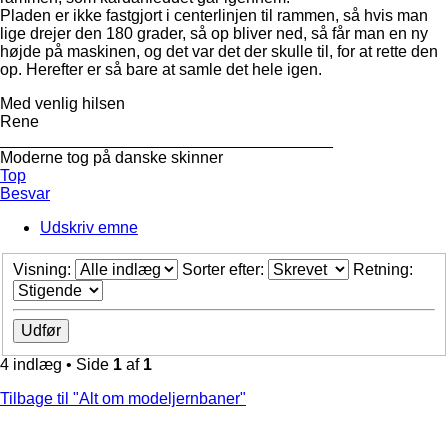
Pladen er ikke fastgjort i centerlinjen til rammen, så hvis man
lige drejer den 180 grader, så op bliver ned, så får man en ny
højde på maskinen, og det var det der skulle til, for at rette den
op. Herefter er så bare at samle det hele igen.
Med venlig hilsen
Rene
_____________________________________
Moderne tog på danske skinner
Top
Besvar
Udskriv emne
Visning:
Sorter efter:
Retning:
4 indlæg • Side
1
af
1
Tilbage til "Alt om modeljernbaner"