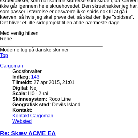
skruetrækker, som har samme størrelse som skruen, da kærven
ikke går igennem hele skruehovedet. Den skruetrækker jeg har,
som passer i størrelse er desværre ikke spids nok til at gå i
kærven, så hvis jeg skal prøve det, så skal den lige "spidses".
Det bliver et lille sideprojekt til en af de nærmeste dage.
Med venlig hilsen
Rene
_____________________________________
Moderne tog på danske skinner
Top
Cargoman
Godsforvalter
Indlæg:
143
Tilmeldt:
27 apr 2015, 21:01
Digital:
Nej
Scale:
H0 - 2-rail
Skinnesystem:
Roco Line
Geografisk sted:
Devils Island
Kontakt:
Kontakt Cargoman
Websted
Re: Skæv ACME EA