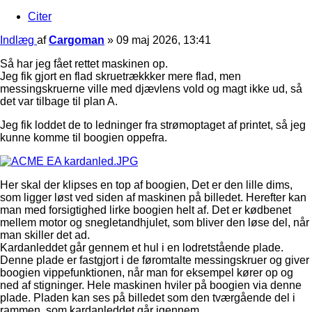
Citer
Indlæg
af
Cargoman
»
09 maj 2026, 13:41
Så har jeg fået rettet maskinen op.
Jeg fik gjort en flad skruetrækkker mere flad, men
messingskruerne ville med djævlens vold og magt ikke ud, så
det var tilbage til plan A.
Jeg fik loddet de to ledninger fra strømoptaget af printet, så jeg
kunne komme til boogien oppefra.
Her skal der klipses en top af boogien, Det er den lille dims,
som ligger løst ved siden af maskinen på billedet. Herefter kan
man med forsigtighed lirke boogien helt af. Det er kødbenet
mellem motor og snegletandhjulet, som bliver den løse del, når
man skiller det ad.
Kardanleddet går gennem et hul i en lodretstående plade.
Denne plade er fastgjort i de føromtalte messingskruer og giver
boogien vippefunktionen, når man for eksempel kører op og
ned af stigninger. Hele maskinen hviler på boogien via denne
plade. Pladen kan ses på billedet som den tværgående del i
rammen, som kardanleddet går igennem.