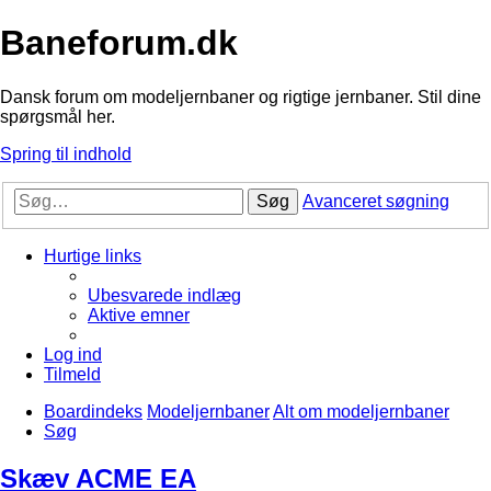
Baneforum.dk
Dansk forum om modeljernbaner og rigtige jernbaner. Stil dine
spørgsmål her.
Spring til indhold
Søg
Avanceret søgning
Hurtige links
Ubesvarede indlæg
Aktive emner
Log ind
Tilmeld
Boardindeks
Modeljernbaner
Alt om modeljernbaner
Søg
Skæv ACME EA