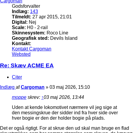
Cargoman
Godsforvalter
Indlæg:
143
Tilmeldt:
27 apr 2015, 21:01
Digital:
Nej
Scale:
H0 - 2-rail
Skinnesystem:
Roco Line
Geografisk sted:
Devils Island
Kontakt:
Kontakt Cargoman
Websted
Re: Skæv ACME EA
Citer
Indlæg
af
Cargoman
»
03 maj 2026, 15:10
moppe
skrev:
↑
03 maj 2026, 13:44
Uden at kende lokomotivet nærmere vil jeg sige at
den messingskrue der sidder ind fra hver side over
hver bogie er den der holder bogie på plads.
Det er også rigtigt. For at skrue den ud skal man bruge en flad