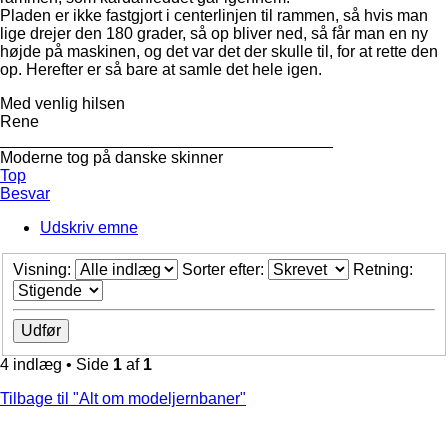
Pladen er ikke fastgjort i centerlinjen til rammen, så hvis man
lige drejer den 180 grader, så op bliver ned, så får man en ny
højde på maskinen, og det var det der skulle til, for at rette den
op. Herefter er så bare at samle det hele igen.
Med venlig hilsen
Rene
_____________________________________
Moderne tog på danske skinner
Top
Besvar
Udskriv emne
Visning:
Sorter efter:
Retning:
4 indlæg • Side
1
af
1
Tilbage til "Alt om modeljernbaner"