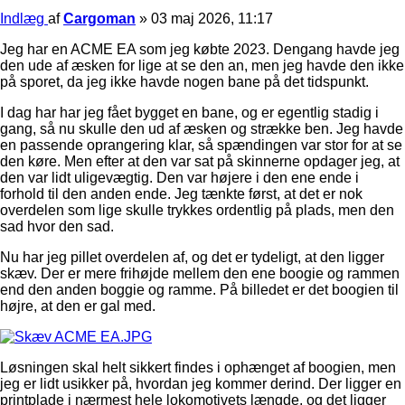
Indlæg
af
Cargoman
»
03 maj 2026, 11:17
Jeg har en ACME EA som jeg købte 2023. Dengang havde jeg
den ude af æsken for lige at se den an, men jeg havde den ikke
på sporet, da jeg ikke havde nogen bane på det tidspunkt.
I dag har har jeg fået bygget en bane, og er egentlig stadig i
gang, så nu skulle den ud af æsken og strække ben. Jeg havde
en passende oprangering klar, så spændingen var stor for at se
den køre. Men efter at den var sat på skinnerne opdager jeg, at
den var lidt uligevægtig. Den var højere i den ene ende i
forhold til den anden ende. Jeg tænkte først, at det er nok
overdelen som lige skulle trykkes ordentlig på plads, men den
sad hvor den sad.
Nu har jeg pillet overdelen af, og det er tydeligt, at den ligger
skæv. Der er mere frihøjde mellem den ene boogie og rammen
end den anden boggie og ramme. På billedet er det boogien til
højre, at den er gal med.
Løsningen skal helt sikkert findes i ophænget af boogien, men
jeg er lidt usikker på, hvordan jeg kommer derind. Der ligger en
printplade i nærmest hele lokomotivets længde, og det ligger