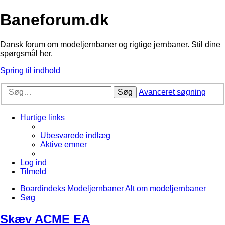
Baneforum.dk
Dansk forum om modeljernbaner og rigtige jernbaner. Stil dine
spørgsmål her.
Spring til indhold
Søg
Avanceret søgning
Hurtige links
Ubesvarede indlæg
Aktive emner
Log ind
Tilmeld
Boardindeks
Modeljernbaner
Alt om modeljernbaner
Søg
Skæv ACME EA