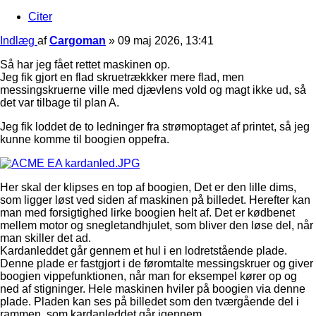
Citer
Indlæg
af
Cargoman
»
09 maj 2026, 13:41
Så har jeg fået rettet maskinen op.
Jeg fik gjort en flad skruetrækkker mere flad, men
messingskruerne ville med djævlens vold og magt ikke ud, så
det var tilbage til plan A.
Jeg fik loddet de to ledninger fra strømoptaget af printet, så jeg
kunne komme til boogien oppefra.
Her skal der klipses en top af boogien, Det er den lille dims,
som ligger løst ved siden af maskinen på billedet. Herefter kan
man med forsigtighed lirke boogien helt af. Det er kødbenet
mellem motor og snegletandhjulet, som bliver den løse del, når
man skiller det ad.
Kardanleddet går gennem et hul i en lodretstående plade.
Denne plade er fastgjort i de føromtalte messingskruer og giver
boogien vippefunktionen, når man for eksempel kører op og
ned af stigninger. Hele maskinen hviler på boogien via denne
plade. Pladen kan ses på billedet som den tværgående del i
rammen, som kardanleddet går igennem.