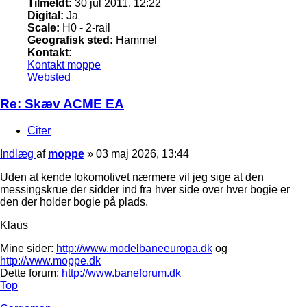
Tilmeldt:
30 jul 2011, 12:22
Digital:
Ja
Scale:
H0 - 2-rail
Geografisk sted:
Hammel
Kontakt:
Kontakt moppe
Websted
Re: Skæv ACME EA
Citer
Indlæg
af
moppe
»
03 maj 2026, 13:44
Uden at kende lokomotivet nærmere vil jeg sige at den
messingskrue der sidder ind fra hver side over hver bogie er
den der holder bogie på plads.
Klaus
Mine sider:
http://www.modelbaneeuropa.dk
og
http://www.moppe.dk
Dette forum:
http://www.baneforum.dk
Top