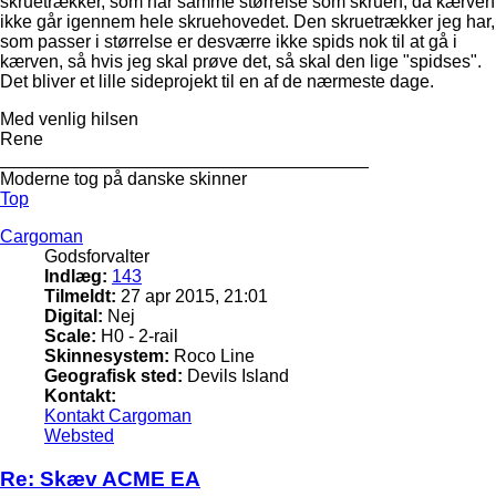
skruetrækker, som har samme størrelse som skruen, da kærven
ikke går igennem hele skruehovedet. Den skruetrækker jeg har,
som passer i størrelse er desværre ikke spids nok til at gå i
kærven, så hvis jeg skal prøve det, så skal den lige "spidses".
Det bliver et lille sideprojekt til en af de nærmeste dage.
Med venlig hilsen
Rene
_____________________________________
Moderne tog på danske skinner
Top
Cargoman
Godsforvalter
Indlæg:
143
Tilmeldt:
27 apr 2015, 21:01
Digital:
Nej
Scale:
H0 - 2-rail
Skinnesystem:
Roco Line
Geografisk sted:
Devils Island
Kontakt:
Kontakt Cargoman
Websted
Re: Skæv ACME EA