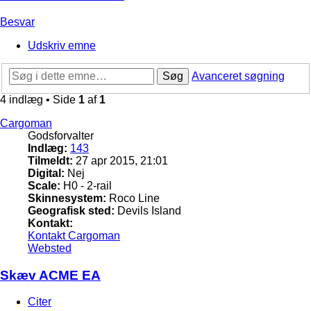
Besvar
Udskriv emne
Søg
Avanceret søgning
4 indlæg • Side
1
af
1
Cargoman
Godsforvalter
Indlæg:
143
Tilmeldt:
27 apr 2015, 21:01
Digital:
Nej
Scale:
H0 - 2-rail
Skinnesystem:
Roco Line
Geografisk sted:
Devils Island
Kontakt:
Kontakt Cargoman
Websted
Skæv ACME EA
Citer