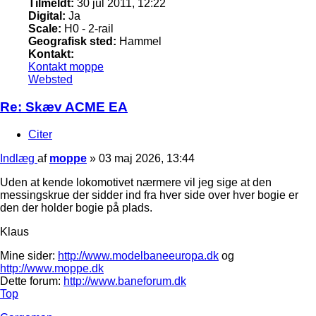
Tilmeldt:
30 jul 2011, 12:22
Digital:
Ja
Scale:
H0 - 2-rail
Geografisk sted:
Hammel
Kontakt:
Kontakt moppe
Websted
Re: Skæv ACME EA
Citer
Indlæg
af
moppe
»
03 maj 2026, 13:44
Uden at kende lokomotivet nærmere vil jeg sige at den
messingskrue der sidder ind fra hver side over hver bogie er
den der holder bogie på plads.
Klaus
Mine sider:
http://www.modelbaneeuropa.dk
og
http://www.moppe.dk
Dette forum:
http://www.baneforum.dk
Top