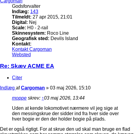
Cargoman
Godsforvalter
Indlæg:
143
Tilmeldt:
27 apr 2015, 21:01
Digital:
Nej
Scale:
H0 - 2-rail
Skinnesystem:
Roco Line
Geografisk sted:
Devils Island
Kontakt:
Kontakt Cargoman
Websted
Re: Skæv ACME EA
Citer
Indlæg
af
Cargoman
»
03 maj 2026, 15:10
moppe
skrev:
↑
03 maj 2026, 13:44
Uden at kende lokomotivet nærmere vil jeg sige at
den messingskrue der sidder ind fra hver side over
hver bogie er den der holder bogie på plads.
Det er også rigtigt. For at skrue den ud skal man bruge en flad