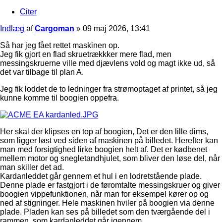
Citer
Indlæg
af
Cargoman
»
09 maj 2026, 13:41
Så har jeg fået rettet maskinen op.
Jeg fik gjort en flad skruetrækkker mere flad, men
messingskruerne ville med djævlens vold og magt ikke ud, så
det var tilbage til plan A.
Jeg fik loddet de to ledninger fra strømoptaget af printet, så jeg
kunne komme til boogien oppefra.
Her skal der klipses en top af boogien, Det er den lille dims,
som ligger løst ved siden af maskinen på billedet. Herefter kan
man med forsigtighed lirke boogien helt af. Det er kødbenet
mellem motor og snegletandhjulet, som bliver den løse del, når
man skiller det ad.
Kardanleddet går gennem et hul i en lodretstående plade.
Denne plade er fastgjort i de føromtalte messingskruer og giver
boogien vippefunktionen, når man for eksempel kører op og
ned af stigninger. Hele maskinen hviler på boogien via denne
plade. Pladen kan ses på billedet som den tværgående del i
rammen, som kardanleddet går igennem.