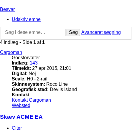
Besvar
Udskriv emne
Søg
Avanceret søgning
4 indlæg • Side
1
af
1
Cargoman
Godsforvalter
Indlæg:
143
Tilmeldt:
27 apr 2015, 21:01
Digital:
Nej
Scale:
H0 - 2-rail
Skinnesystem:
Roco Line
Geografisk sted:
Devils Island
Kontakt:
Kontakt Cargoman
Websted
Skæv ACME EA
Citer