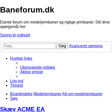
Baneforum.dk
Dansk forum om modeljernbaner og rigtige jernbaner. Stil dine
spørgsmål her.
Spring til indhold
Søg
Avanceret søgning
Hurtige links
Ubesvarede indlæg
Aktive emner
Log ind
Tilmeld
Boardindeks
Modeljernbaner
Alt om modeljernbaner
Søg
Skæv ACME EA