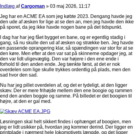
Indlæg
af
Cargoman
»
03 maj 2026, 11:17
Jeg har en ACME EA som jeg købte 2023. Dengang havde jeg
den ude af æsken for lige at se den an, men jeg havde den ikke
på sporet, da jeg ikke havde nogen bane på det tidspunkt.
I dag har har jeg fået bygget en bane, og er egentlig stadig i
gang, så nu skulle den ud af æsken og strække ben. Jeg havde
en passende oprangering klar, så spændingen var stor for at se
den køre. Men efter at den var sat på skinnerne opdager jeg, at
den var lidt uligevægtig. Den var højere i den ene ende i
forhold til den anden ende. Jeg tænkte først, at det er nok
overdelen som lige skulle trykkes ordentlig på plads, men den
sad hvor den sad.
Nu har jeg pillet overdelen af, og det er tydeligt, at den ligger
skæv. Der er mere frihøjde mellem den ene boogie og rammen
end den anden boggie og ramme. På billedet er det boogien til
højre, at den er gal med.
Løsningen skal helt sikkert findes i ophænget af boogien, men
jeg er lidt usikker på, hvordan jeg kommer derind. Der ligger en
printplade i nærmest hele lokomotivets længde, og det ligger