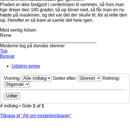
Pladen er ikke fastgjort i centerlinjen til rammen, så hvis man
lige drejer den 180 grader, så op bliver ned, så får man en ny
højde på maskinen, og det var det der skulle til, for at rette den
op. Herefter er så bare at samle det hele igen.
Med venlig hilsen
Rene
_____________________________________
Moderne tog på danske skinner
Top
Besvar
Udskriv emne
Visning:
Sorter efter:
Retning:
4 indlæg • Side
1
af
1
Tilbage til "Alt om modeljernbaner"