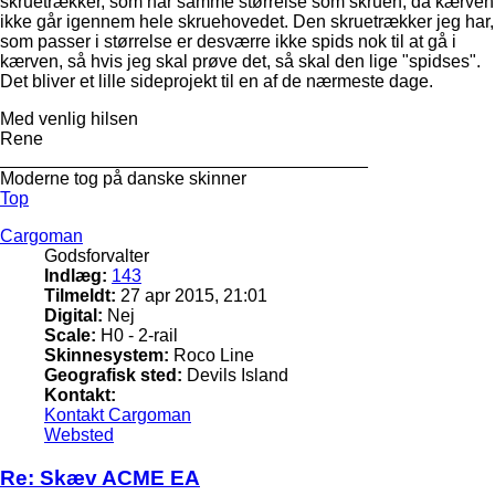
skruetrækker, som har samme størrelse som skruen, da kærven
ikke går igennem hele skruehovedet. Den skruetrækker jeg har,
som passer i størrelse er desværre ikke spids nok til at gå i
kærven, så hvis jeg skal prøve det, så skal den lige "spidses".
Det bliver et lille sideprojekt til en af de nærmeste dage.
Med venlig hilsen
Rene
_____________________________________
Moderne tog på danske skinner
Top
Cargoman
Godsforvalter
Indlæg:
143
Tilmeldt:
27 apr 2015, 21:01
Digital:
Nej
Scale:
H0 - 2-rail
Skinnesystem:
Roco Line
Geografisk sted:
Devils Island
Kontakt:
Kontakt Cargoman
Websted
Re: Skæv ACME EA