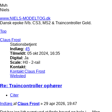
Mvh
Niels
www.NIELS-MODELTOG.dk
Dansk epoke IVb. CS3, MS2 & Traincontroller Gold.
Top
Claus Frost
Stationsbetjent
Indlæg:
45
Tilmeldt:
05 okt 2024, 16:35
Digital:
Ja
Scale:
H0 - 2-rail
Kontakt:
Kontakt Claus Frost
Websted
Re: Traincontroller ophører
Citer
Indlæg
af
Claus Frost
»
29 apr 2026, 19:47