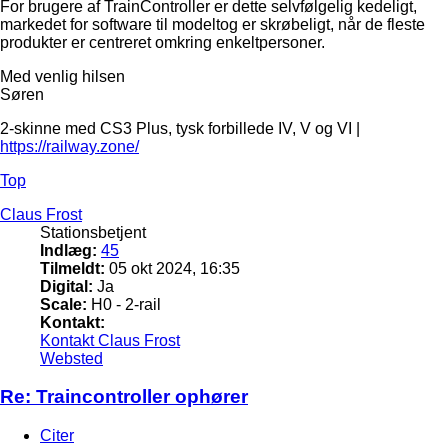
For brugere af TrainController er dette selvfølgelig kedeligt,
markedet for software til modeltog er skrøbeligt, når de fleste
produkter er centreret omkring enkeltpersoner.
Med venlig hilsen
Søren
2-skinne med CS3 Plus, tysk forbillede IV, V og VI |
https://railway.zone/
Top
Claus Frost
Stationsbetjent
Indlæg:
45
Tilmeldt:
05 okt 2024, 16:35
Digital:
Ja
Scale:
H0 - 2-rail
Kontakt:
Kontakt Claus Frost
Websted
Re: Traincontroller ophører
Citer