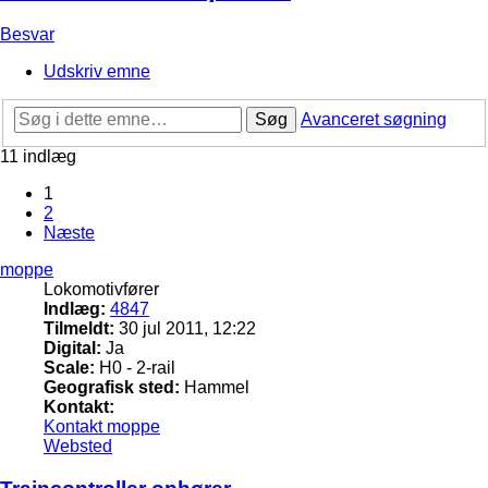
Besvar
Udskriv emne
Søg
Avanceret søgning
11 indlæg
1
2
Næste
moppe
Lokomotivfører
Indlæg:
4847
Tilmeldt:
30 jul 2011, 12:22
Digital:
Ja
Scale:
H0 - 2-rail
Geografisk sted:
Hammel
Kontakt:
Kontakt moppe
Websted