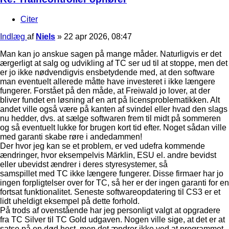
Citer
Indlæg
af
Niels
»
22 apr 2026, 08:47
Man kan jo anskue sagen på mange måder. Naturligvis er det
ærgerligt at salg og udvikling af TC ser ud til at stoppe, men det
er jo ikke nødvendigvis ensbetydende med, at den software
man eventuelt allerede måtte have investeret i ikke længere
fungerer. Forstået på den måde, at Freiwald jo lover, at der
bliver fundet en løsning af en art på licensproblematikken. Alt
andet ville også være på kanten af svindel eller hvad den slags
nu hedder, dvs. at sælge softwaren frem til midt på sommeren
og så eventuelt lukke for brugen kort tid efter. Noget sådan ville
med garanti skabe røre i andedammen!
Der hvor jeg kan se et problem, er ved udefra kommende
ændringer, hvor eksempelvis Märklin, ESU el. andre bevidst
eller ubevidst ændrer i deres styresystemer, så
samspillet med TC ikke længere fungerer. Disse firmaer har jo
ingen forpligtelser over for TC, så her er der ingen garanti for en
fortsat funktionalitet. Seneste softwareopdatering til CS3 er et
lidt uheldigt eksempel på dette forhold.
På trods af ovenstående har jeg personligt valgt at opgradere
fra TC Silver til TC Gold udgaven. Nogen ville sige, at det er at
satse på en død hest, men det ændrer ikke ved at programmet