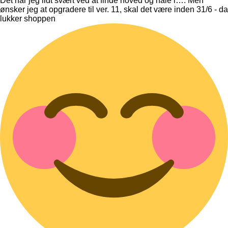
Det har jeg lidt svært ved at finde hoved og hale i…. Men
ønsker jeg at opgradere til ver. 11, skal det være inden 31/6 - da
lukker shoppen