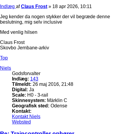
Indlæg
af
Claus Frost
»
18 apr 2026, 10:11
Jeg kender da nogen stykker der vil begræde denne
beslutning, mig selv inclusive
Med venlig hilsen
Claus Frost
Skovbo Jernbane-arkiv
Top
Niels
Godsforvalter
Indlæg:
143
Tilmeldt:
26 maj 2016, 21:48
Digital:
Ja
Scale:
H0 - 3-rail
Skinnesystem:
Märklin C
Geografisk sted:
Odense
Kontakt:
Kontakt Niels
Websted
Re: Traincontroller ophører