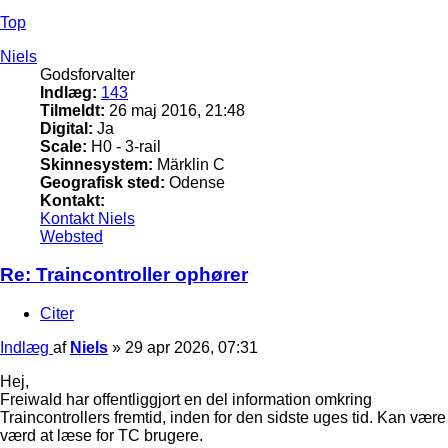
Top
Niels
Godsforvalter
Indlæg:
143
Tilmeldt:
26 maj 2016, 21:48
Digital:
Ja
Scale:
H0 - 3-rail
Skinnesystem:
Märklin C
Geografisk sted:
Odense
Kontakt:
Kontakt Niels
Websted
Re: Traincontroller ophører
Citer
Indlæg
af
Niels
»
29 apr 2026, 07:31
Hej,
Freiwald har offentliggjort en del information omkring
Traincontrollers fremtid, inden for den sidste uges tid. Kan være
værd at læse for TC brugere.