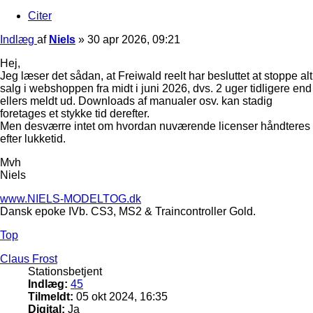
Citer
Indlæg
af
Niels
»
30 apr 2026, 09:21
Hej,
Jeg læser det sådan, at Freiwald reelt har besluttet at stoppe alt
salg i webshoppen fra midt i juni 2026, dvs. 2 uger tidligere end
ellers meldt ud. Downloads af manualer osv. kan stadig
foretages et stykke tid derefter.
Men desværre intet om hvordan nuværende licenser håndteres
efter lukketid.
Mvh
Niels
www.NIELS-MODELTOG.dk
Dansk epoke IVb. CS3, MS2 & Traincontroller Gold.
Top
Claus Frost
Stationsbetjent
Indlæg:
45
Tilmeldt:
05 okt 2024, 16:35
Digital:
Ja