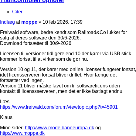
Traincontroller ophører
Citer
Indlæg
af
moppe
»
10 feb 2026, 17:39
Freiwald software, bedre kendt som Railroad&Co lukker for
salg af deres software den 30/6-2026.
Download fortsætter til 30/9-2026
Licensen til versioner tidligere end 10 der kører via USB stick
kommer fortsat til at virker som de gør nu.
Version 10 og 11, der kører med online licenser fungerer fortsat,
idet licensserveren fortsat bliver driftet. Hvor længe det
fortsætter ved ingen.
Version 11 bliver måske lavet om til softwarelicens uden
kontakt til licenssserveren, men det er ikke fastlagt endnu.
Læs:
https://www.freiwald.com/forum/viewtopic.php?t=45901
Klaus
Mine sider:
http://www.modelbaneeuropa.dk
og
http://www.moppe.dk