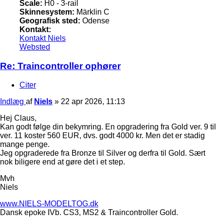
Scale:
H0 - 3-rail
Skinnesystem:
Märklin C
Geografisk sted:
Odense
Kontakt:
Kontakt Niels
Websted
Re: Traincontroller ophører
Citer
Indlæg
af
Niels
»
22 apr 2026, 11:13
Hej Claus,
Kan godt følge din bekymring. En opgradering fra Gold ver. 9 til
ver. 11 koster 560 EUR, dvs. godt 4000 kr. Men det er stadig
mange penge.
Jeg opgraderede fra Bronze til Silver og derfra til Gold. Sært
nok biligere end at gøre det i et step.
Mvh
Niels
www.NIELS-MODELTOG.dk
Dansk epoke IVb. CS3, MS2 & Traincontroller Gold.