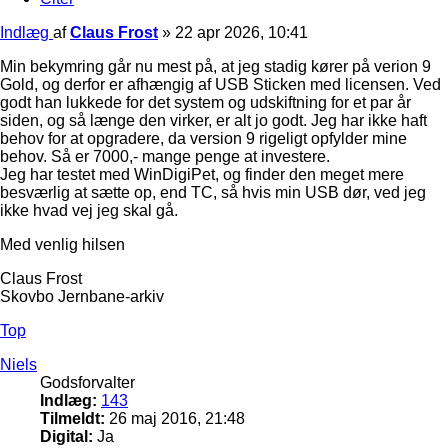
Indlæg
af
Claus Frost
»
22 apr 2026, 10:41
Min bekymring går nu mest på, at jeg stadig kører på verion 9
Gold, og derfor er afhængig af USB Sticken med licensen. Ved
godt han lukkede for det system og udskiftning for et par år
siden, og så længe den virker, er alt jo godt. Jeg har ikke haft
behov for at opgradere, da version 9 rigeligt opfylder mine
behov. Så er 7000,- mange penge at investere.
Jeg har testet med WinDigiPet, og finder den meget mere
besværlig at sætte op, end TC, så hvis min USB dør, ved jeg
ikke hvad vej jeg skal gå.
Med venlig hilsen
Claus Frost
Skovbo Jernbane-arkiv
Top
Niels
Godsforvalter
Indlæg:
143
Tilmeldt:
26 maj 2016, 21:48
Digital:
Ja