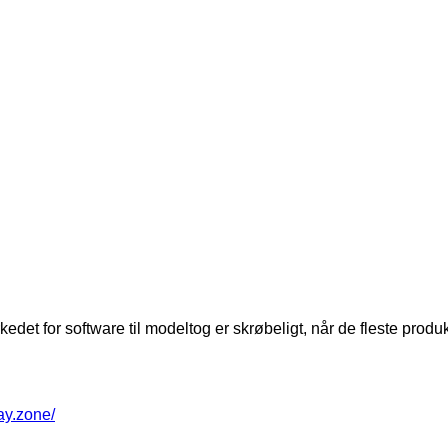
rkedet for software til modeltog er skrøbeligt, når de fleste prod
way.zone/