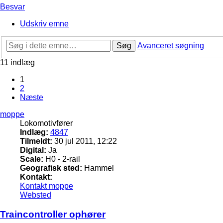
Besvar
Udskriv emne
Søg
Avanceret søgning
11 indlæg
1
2
Næste
moppe
Lokomotivfører
Indlæg:
4847
Tilmeldt:
30 jul 2011, 12:22
Digital:
Ja
Scale:
H0 - 2-rail
Geografisk sted:
Hammel
Kontakt:
Kontakt moppe
Websted
Traincontroller ophører