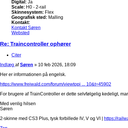
Digital:
Ja
Scale:
H0 - 2-rail
Skinnesystem:
Flex
Geografisk sted:
Malling
Kontakt:
Kontakt Søren
Websted
Re: Traincontroller ophører
Citer
Indlæg
af
Søren
»
10 feb 2026, 18:09
Her er informationen på engelsk.
https://www.freiwald.com/forum/viewtopi ... 10&t=45902
For brugere af TrainController er dette selvfølgelig kedeligt, ma
Med venlig hilsen
Søren
2-skinne med CS3 Plus, tysk forbillede IV, V og VI |
https://rail