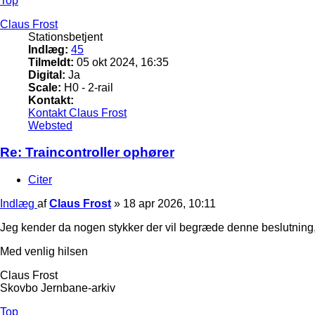
Top
Claus Frost
Stationsbetjent
Indlæg:
45
Tilmeldt:
05 okt 2024, 16:35
Digital:
Ja
Scale:
H0 - 2-rail
Kontakt:
Kontakt Claus Frost
Websted
Re: Traincontroller ophører
Citer
Indlæg
af
Claus Frost
»
18 apr 2026, 10:11
Jeg kender da nogen stykker der vil begræde denne beslutning,
Med venlig hilsen
Claus Frost
Skovbo Jernbane-arkiv
Top