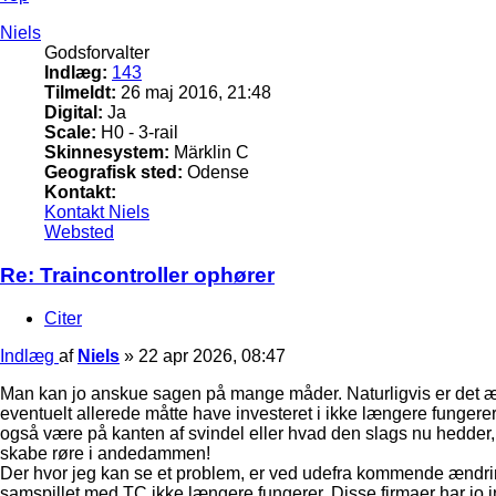
Niels
Godsforvalter
Indlæg:
143
Tilmeldt:
26 maj 2016, 21:48
Digital:
Ja
Scale:
H0 - 3-rail
Skinnesystem:
Märklin C
Geografisk sted:
Odense
Kontakt:
Kontakt Niels
Websted
Re: Traincontroller ophører
Citer
Indlæg
af
Niels
»
22 apr 2026, 08:47
Man kan jo anskue sagen på mange måder. Naturligvis er det ærg
eventuelt allerede måtte have investeret i ikke længere fungerer.
også være på kanten af svindel eller hvad den slags nu hedder, 
skabe røre i andedammen!
Der hvor jeg kan se et problem, er ved udefra kommende ændring
samspillet med TC ikke længere fungerer. Disse firmaer har jo ing