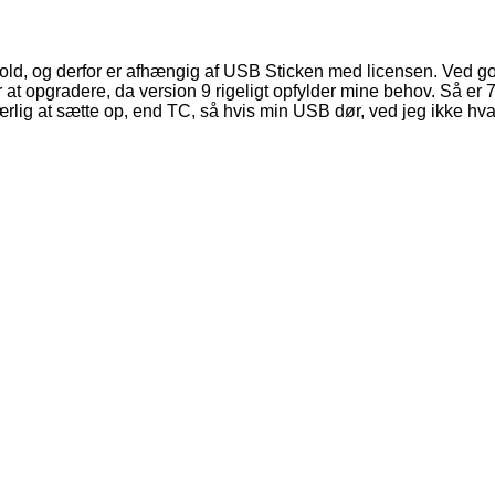
old, og derfor er afhængig af USB Sticken med licensen. Ved godt
for at opgradere, da version 9 rigeligt opfylder mine behov. Så e
lig at sætte op, end TC, så hvis min USB dør, ved jeg ikke hvad