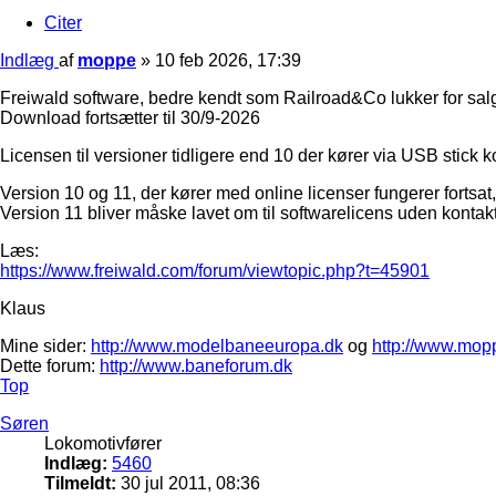
Citer
Indlæg
af
moppe
»
10 feb 2026, 17:39
Freiwald software, bedre kendt som Railroad&Co lukker for sal
Download fortsætter til 30/9-2026
Licensen til versioner tidligere end 10 der kører via USB stick ko
Version 10 og 11, der kører med online licenser fungerer fortsat, 
Version 11 bliver måske lavet om til softwarelicens uden kontakt 
Læs:
https://www.freiwald.com/forum/viewtopic.php?t=45901
Klaus
Mine sider:
http://www.modelbaneeuropa.dk
og
http://www.mop
Dette forum:
http://www.baneforum.dk
Top
Søren
Lokomotivfører
Indlæg:
5460
Tilmeldt:
30 jul 2011, 08:36