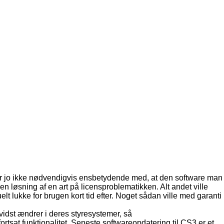
t er jo ikke nødvendigvis ensbetydende med, at den software man
en løsning af en art på licensproblematikken. Alt andet ville
t lukke for brugen kort tid efter. Noget sådan ville med garanti
idst ændrer i deres styresystemer, så
ortsat funktionalitet. Seneste softwareopdatering til CS3 er et