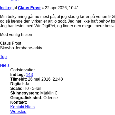
Indlæg
af
Claus Frost
»
22 apr 2026, 10:41
Min bekymring går nu mest på, at jeg stadig kører på verion 9 G
og så længe den virker, er alt jo godt. Jeg har ikke haft behov 
Jeg har testet med WinDigiPet, og finder den meget mere besvær
Med venlig hilsen
Claus Frost
Skovbo Jernbane-arkiv
Top
Niels
Godsforvalter
Indlæg:
143
Tilmeldt:
26 maj 2016, 21:48
Digital:
Ja
Scale:
H0 - 3-rail
Skinnesystem:
Märklin C
Geografisk sted:
Odense
Kontakt:
Kontakt Niels
Websted