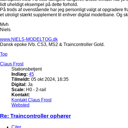
lidt uheldigt eksempel på dette forhold.
På trods af ovenstående har jeg personligt valgt at opgradere f
et utroligt stærkt supplement til enhver digital modelbane. Og sku
Mvh
Niels
www.NIELS-MODELTOG.dk
Dansk epoke IVb. CS3, MS2 & Traincontroller Gold.
Top
Claus Frost
Stationsbetjent
Indlæg:
45
Tilmeldt:
05 okt 2024, 16:35
Digital:
Ja
Scale:
H0 - 2-rail
Kontakt:
Kontakt Claus Frost
Websted
Re: Traincontroller ophører
Citer