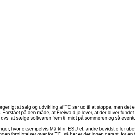
erligt at salg og udvikling af TC ser ud til at stoppe, men de
 Forstået på den måde, at Freiwald jo lover, at der bliver fundet 
dvs. at sælge softwaren frem til midt på sommeren og så eventuel
er, hvor eksempelvis Märklin, ESU el. andre bevidst eller ubev
en forpligtelser over for TC, så her er der ingen garanti for en f