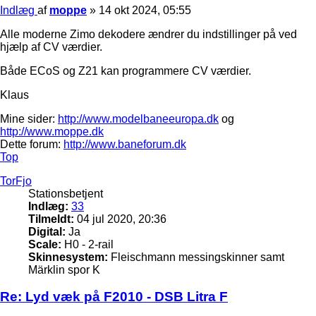
Indlæg
af
moppe
»
14 okt 2024, 05:55
Alle moderne Zimo dekodere ændrer du indstillinger på ved
hjælp af CV værdier.
Både ECoS og Z21 kan programmere CV værdier.
Klaus
Mine sider:
http://www.modelbaneeuropa.dk
og
http://www.moppe.dk
Dette forum:
http://www.baneforum.dk
Top
TorFjo
Stationsbetjent
Indlæg:
33
Tilmeldt:
04 jul 2020, 20:36
Digital:
Ja
Scale:
H0 - 2-rail
Skinnesystem:
Fleischmann messingskinner samt
Märklin spor K
Re: Lyd væk på F2010 - DSB Litra F