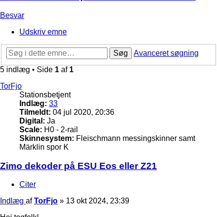
Besvar
Udskriv emne
Søg
Avanceret søgning
5 indlæg • Side
1
af
1
TorFjo
Stationsbetjent
Indlæg:
33
Tilmeldt:
04 jul 2020, 20:36
Digital:
Ja
Scale:
H0 - 2-rail
Skinnesystem:
Fleischmann messingskinner samt
Märklin spor K
Zimo dekoder på ESU Eos eller Z21
Citer
Indlæg
af
TorFjo
»
13 okt 2024, 23:39