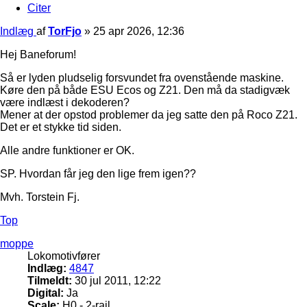
Citer
Indlæg
af
TorFjo
»
25 apr 2026, 12:36
Hej Baneforum!
Så er lyden pludselig forsvundet fra ovenstående maskine.
Køre den på både ESU Ecos og Z21. Den må da stadigvæk
være indlæst i dekoderen?
Mener at der opstod problemer da jeg satte den på Roco Z21.
Det er et stykke tid siden.
Alle andre funktioner er OK.
SP. Hvordan får jeg den lige frem igen??
Mvh. Torstein Fj.
Top
moppe
Lokomotivfører
Indlæg:
4847
Tilmeldt:
30 jul 2011, 12:22
Digital:
Ja
Scale:
H0 - 2-rail