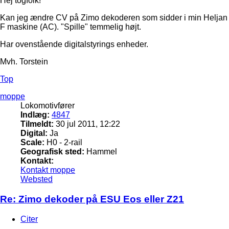
Hej togfolk!
Kan jeg ændre CV på Zimo dekoderen som sidder i min Heljan
F maskine (AC). "Spille" temmelig højt.
Har ovenstående digitalstyrings enheder.
Mvh. Torstein
Top
moppe
Lokomotivfører
Indlæg:
4847
Tilmeldt:
30 jul 2011, 12:22
Digital:
Ja
Scale:
H0 - 2-rail
Geografisk sted:
Hammel
Kontakt:
Kontakt moppe
Websted
Re: Zimo dekoder på ESU Eos eller Z21
Citer