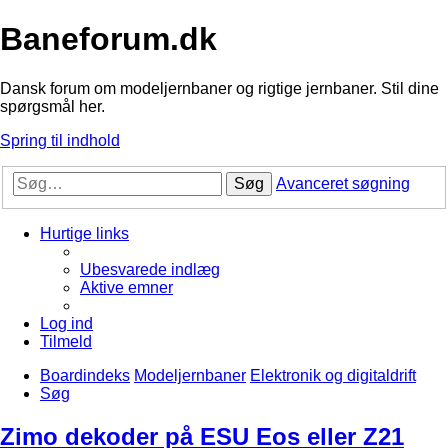
Baneforum.dk
Dansk forum om modeljernbaner og rigtige jernbaner. Stil dine
spørgsmål her.
Spring til indhold
Søg
Avanceret søgning
Hurtige links
Ubesvarede indlæg
Aktive emner
Log ind
Tilmeld
Boardindeks
Modeljernbaner
Elektronik og digitaldrift
Søg
Zimo dekoder på ESU Eos eller Z21