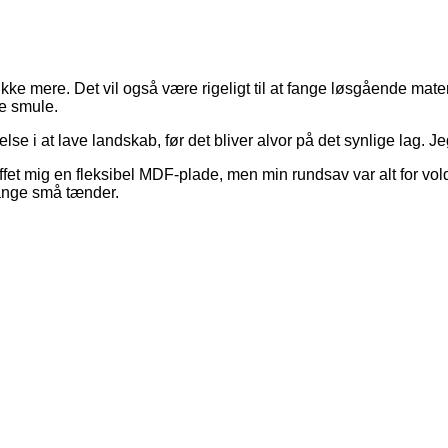
ke mere. Det vil også være rigeligt til at fange løsgående mate
le smule.
else i at lave landskab, før det bliver alvor på det synlige lag.
et mig en fleksibel MDF-plade, men min rundsav var alt for vold
ange små tænder.