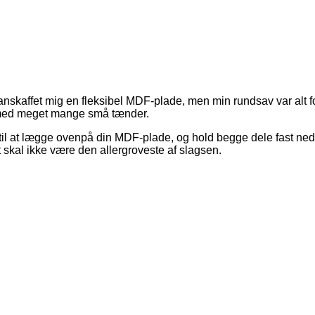
nskaffet mig en fleksibel MDF-plade, men min rundsav var alt for
 med meget mange små tænder.
e til at lægge ovenpå din MDF-plade, og hold begge dele fast ne
et skal ikke være den allergroveste af slagsen.