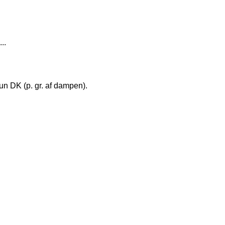
..
kun DK (p. gr. af dampen).