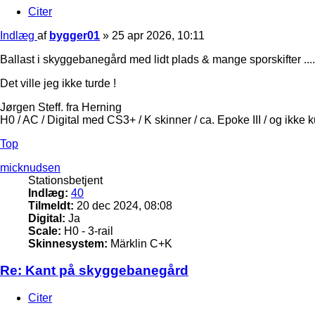
Citer
Indlæg
af
bygger01
»
25 apr 2026, 10:11
Ballast i skyggebanegård med lidt plads & mange sporskifter .....
Det ville jeg ikke turde !
Jørgen Steff. fra Herning
H0 / AC / Digital med CS3+ / K skinner / ca. Epoke III / og ikke 
Top
micknudsen
Stationsbetjent
Indlæg:
40
Tilmeldt:
20 dec 2024, 08:08
Digital:
Ja
Scale:
H0 - 3-rail
Skinnesystem:
Märklin C+K
Re: Kant på skyggebanegård
Citer