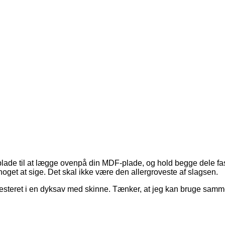
tplade til at lægge ovenpå din MDF-plade, og hold begge dele f
g noget at sige. Det skal ikke være den allergroveste af slagsen.
vesteret i en dyksav med skinne. Tænker, at jeg kan bruge sa