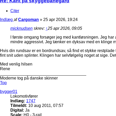
Re: Kant på skyggebanegård
Citer
Indlæg
af
Cargoman
»
25 apr 2026, 19:24
micknudsen
skrev:
↑
25 apr 2026, 09:05
I første omgang forsøger jeg med kantløsningen. Jeg har a
mindre aggressivt. Jeg tænker en dyksav med en klinge
Hvis din rundsav er en bordrundsav, så find et stykke restplad
fint snit uden splinter. Klingen har selvfølgelig noget at sige. D
Med venlig hilsen
Rene
_____________________________________
Moderne tog på danske skinner
Top
bygger01
Lokomotivfører
Indlæg:
1747
Tilmeldt:
10 aug 2011, 07:57
Digital:
Ja
Scale:
H0 - 3-rail