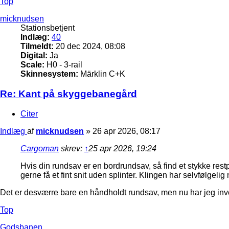
Top
micknudsen
Stationsbetjent
Indlæg:
40
Tilmeldt:
20 dec 2024, 08:08
Digital:
Ja
Scale:
H0 - 3-rail
Skinnesystem:
Märklin C+K
Re: Kant på skyggebanegård
Citer
Indlæg
af
micknudsen
»
26 apr 2026, 08:17
Cargoman
skrev:
↑
25 apr 2026, 19:24
Hvis din rundsav er en bordrundsav, så find et stykke res
gerne få et fint snit uden splinter. Klingen har selvfølgeli
Det er desværre bare en håndholdt rundsav, men nu har jeg in
Top
Godsbanen