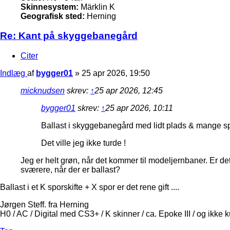
Skinnesystem:
Märklin K
Geografisk sted:
Herning
Re: Kant på skyggebanegård
Citer
Indlæg
af
bygger01
»
25 apr 2026, 19:50
micknudsen
skrev:
↑
25 apr 2026, 12:45
bygger01
skrev:
↑
25 apr 2026, 10:11
Ballast i skyggebanegård med lidt plads & mange spors
Det ville jeg ikke turde !
Jeg er helt grøn, når det kommer til modeljernbaner. Er det
sværere, når der er ballast?
Ballast i et K sporskifte + X spor er det rene gift ....
Jørgen Steff. fra Herning
H0 / AC / Digital med CS3+ / K skinner / ca. Epoke III / og ikke 