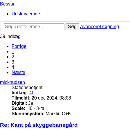
Besvar
Udskriv emne
Søg
Avanceret søgning
39 indlæg
Forrige
1
2
3
4
Næste
micknudsen
Stationsbetjent
Indlæg:
40
Tilmeldt:
20 dec 2024, 08:08
Digital:
Ja
Scale:
H0 - 3-rail
Skinnesystem:
Märklin C+K
Re: Kant på skyggebanegård