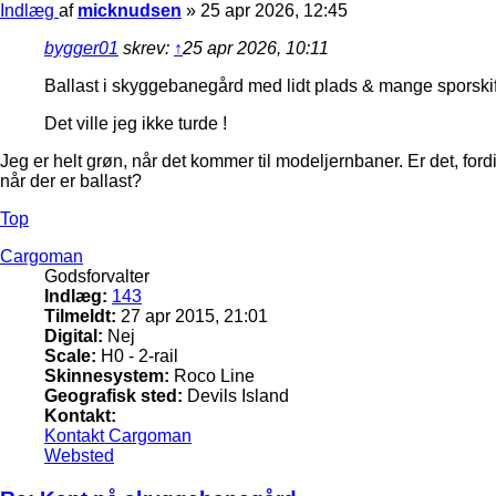
Indlæg
af
micknudsen
»
25 apr 2026, 12:45
bygger01
skrev:
↑
25 apr 2026, 10:11
Ballast i skyggebanegård med lidt plads & mange sporskifter
Det ville jeg ikke turde !
Jeg er helt grøn, når det kommer til modeljernbaner. Er det, for
når der er ballast?
Top
Cargoman
Godsforvalter
Indlæg:
143
Tilmeldt:
27 apr 2015, 21:01
Digital:
Nej
Scale:
H0 - 2-rail
Skinnesystem:
Roco Line
Geografisk sted:
Devils Island
Kontakt:
Kontakt Cargoman
Websted