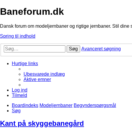
Baneforum.dk
Dansk forum om modeljernbaner og rigtige jernbaner. Stil dine 
Spring til indhold
Søg
Avanceret søgning
Hurtige links
Ubesvarede indlæg
Aktive emner
Log ind
Tilmeld
Boardindeks
Modeljernbaner
Begynderspørgsmål
Søg
Kant på skyggebanegård