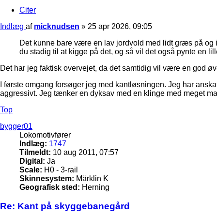
Citer
Indlæg
af
micknudsen
»
25 apr 2026, 09:05
Det kunne bare være en lav jordvold med lidt græs på og ik
du stadig til at kigge på det, og så vil det også pynte en lil
Det har jeg faktisk overvejet, da det samtidig vil være en god øv
I første omgang forsøger jeg med kantløsningen. Jeg har anskaff
aggressivt. Jeg tænker en dyksav med en klinge med meget m
Top
bygger01
Lokomotivfører
Indlæg:
1747
Tilmeldt:
10 aug 2011, 07:57
Digital:
Ja
Scale:
H0 - 3-rail
Skinnesystem:
Märklin K
Geografisk sted:
Herning
Re: Kant på skyggebanegård