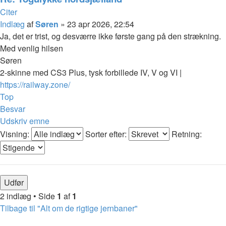
Citer
Indlæg
af
Søren
»
23 apr 2026, 22:54
Ja, det er trist, og desværre ikke første gang på den strækning.
Med venlig hilsen
Søren
2-skinne med CS3 Plus, tysk forbillede IV, V og VI |
https://railway.zone/
Top
Besvar
Udskriv emne
Visning:
Sorter efter:
Retning:
2 indlæg • Side
1
af
1
Tilbage til "Alt om de rigtige jernbaner"