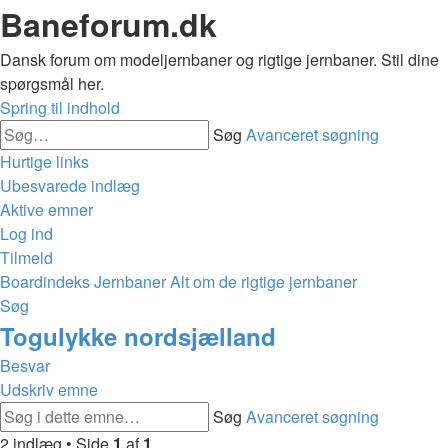
Baneforum.dk
Dansk forum om modeljernbaner og rigtige jernbaner. Stil dine
spørgsmål her.
Spring til indhold
Søg
Avanceret søgning
Hurtige links
Ubesvarede indlæg
Aktive emner
Log ind
Tilmeld
Boardindeks
Jernbaner
Alt om de rigtige jernbaner
Søg
Togulykke nordsjælland
Besvar
Udskriv emne
Søg
Avanceret søgning
2 indlæg • Side
1
af
1