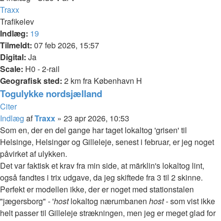
Traxx
Trafikelev
Indlæg:
19
Tilmeldt:
07 feb 2026, 15:57
Digital:
Ja
Scale:
H0 - 2-rail
Geografisk sted:
2 km fra København H
Togulykke nordsjælland
Citer
Indlæg
af
Traxx
»
23 apr 2026, 10:53
Som en, der en del gange har taget lokaltog 'grisen' til
Helsinge, Helsingør og Gilleleje, senest i februar, er jeg noget
påvirket af ulykken.
Det var faktisk et krav fra min side, at märklin's lokaltog lint,
også fandtes i trix udgave, da jeg skiftede fra 3 til 2 skinne.
Perfekt er modellen ikke, der er noget med stationstalen
"jægersborg" - '
host
lokaltog nærumbanen
host
- som vist ikke
helt passer til Gilleleje strækningen, men jeg er meget glad for