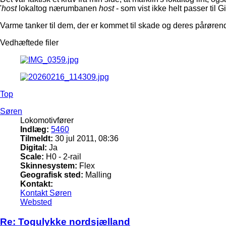
'
host
lokaltog nærumbanen
host
- som vist ikke helt passer til 
Varme tanker til dem, der er kommet til skade og deres pårørende,
Vedhæftede filer
Top
Søren
Lokomotivfører
Indlæg:
5460
Tilmeldt:
30 jul 2011, 08:36
Digital:
Ja
Scale:
H0 - 2-rail
Skinnesystem:
Flex
Geografisk sted:
Malling
Kontakt:
Kontakt Søren
Websted
Re: Togulykke nordsjælland