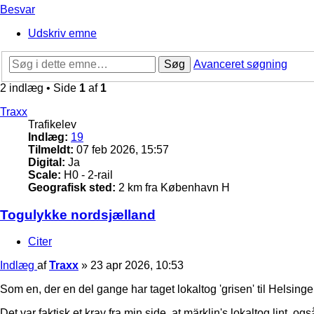
Besvar
Udskriv emne
Søg
Avanceret søgning
2 indlæg • Side
1
af
1
Traxx
Trafikelev
Indlæg:
19
Tilmeldt:
07 feb 2026, 15:57
Digital:
Ja
Scale:
H0 - 2-rail
Geografisk sted:
2 km fra København H
Togulykke nordsjælland
Citer
Indlæg
af
Traxx
»
23 apr 2026, 10:53
Som en, der en del gange har taget lokaltog 'grisen' til Helsinge,
Det var faktisk et krav fra min side, at märklin's lokaltog lint, o