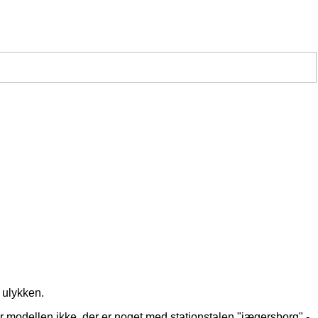
f ulykken.
kt er modellen ikke, der er noget med stationstalen "jægersborg" -