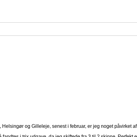
 Helsingør og Gilleleje, senest i februar, er jeg noget påvirket a
gså fandtes i trix udgave, da jeg skiftede fra 3 til 2 skinne. Perfe