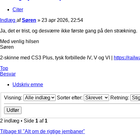
Citer
Indlæg
af
Søren
»
23 apr 2026, 22:54
Ja, det er trist, og desværre ikke første gang på den strækning.
Med venlig hilsen
Søren
2-skinne med CS3 Plus, tysk forbillede IV, V og VI |
https://rail
Top
Besvar
Udskriv emne
Visning:
Sorter efter:
Retning:
2 indlæg • Side
1
af
1
Tilbage til "Alt om de rigtige jernbaner"