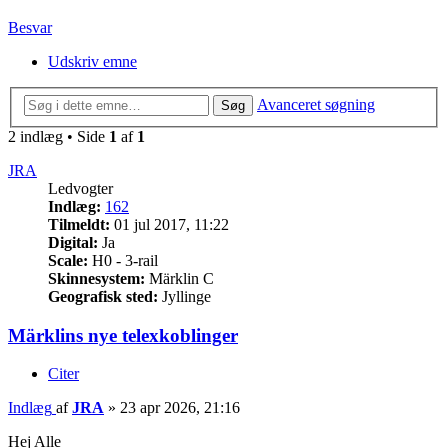
Besvar
Udskriv emne
Avanceret søgning
Søg
2 indlæg • Side
1
af
1
JRA
Ledvogter
Indlæg:
162
Tilmeldt:
01 jul 2017, 11:22
Digital:
Ja
Scale:
H0 - 3-rail
Skinnesystem:
Märklin C
Geografisk sted:
Jyllinge
Märklins nye telexkoblinger
Citer
Indlæg
af
JRA
»
23 apr 2026, 21:16
Hej Alle