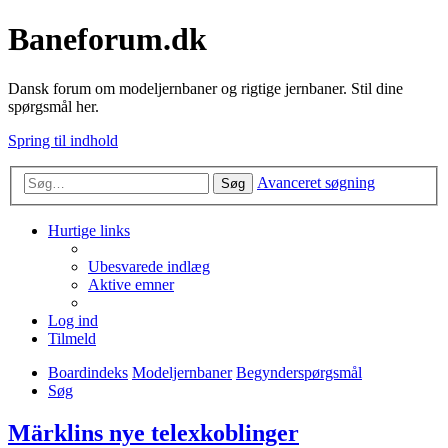
Baneforum.dk
Dansk forum om modeljernbaner og rigtige jernbaner. Stil dine
spørgsmål her.
Spring til indhold
Avanceret søgning
Søg
Hurtige links
Ubesvarede indlæg
Aktive emner
Log ind
Tilmeld
Boardindeks
Modeljernbaner
Begynderspørgsmål
Søg
Märklins nye telexkoblinger