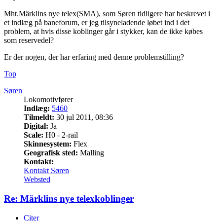
Mht.Märklins nye telex(SMA), som Søren tidligere har beskrevet i
et indlæg på baneforum, er jeg tilsyneladende løbet ind i det
problem, at hvis disse koblinger går i stykker, kan de ikke købes
som reservedel?
Er der nogen, der har erfaring med denne problemstilling?
Top
Søren
Lokomotivfører
Indlæg:
5460
Tilmeldt:
30 jul 2011, 08:36
Digital:
Ja
Scale:
H0 - 2-rail
Skinnesystem:
Flex
Geografisk sted:
Malling
Kontakt:
Kontakt Søren
Websted
Re: Märklins nye telexkoblinger
Citer