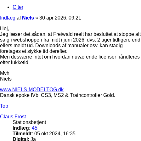
Citer
Indlæg
af
Niels
»
30 apr 2026, 09:21
Hej,
Jeg læser det sådan, at Freiwald reelt har besluttet at stoppe alt
salg i webshoppen fra midt i juni 2026, dvs. 2 uger tidligere end
ellers meldt ud. Downloads af manualer osv. kan stadig
foretages et stykke tid derefter.
Men desværre intet om hvordan nuværende licenser håndteres
efter lukketid.
Mvh
Niels
www.NIELS-MODELTOG.dk
Dansk epoke IVb. CS3, MS2 & Traincontroller Gold.
Top
Claus Frost
Stationsbetjent
Indlæg:
45
Tilmeldt:
05 okt 2024, 16:35
Digital:
Ja