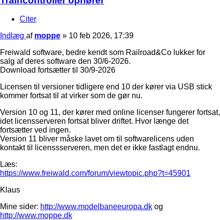
Traincontroller ophører
Citer
Indlæg
af
moppe
»
10 feb 2026, 17:39
Freiwald software, bedre kendt som Railroad&Co lukker for
salg af deres software den 30/6-2026.
Download fortsætter til 30/9-2026
Licensen til versioner tidligere end 10 der kører via USB stick
kommer fortsat til at virker som de gør nu.
Version 10 og 11, der kører med online licenser fungerer fortsat,
idet licensserveren fortsat bliver driftet. Hvor længe det
fortsætter ved ingen.
Version 11 bliver måske lavet om til softwarelicens uden
kontakt til licenssserveren, men det er ikke fastlagt endnu.
Læs:
https://www.freiwald.com/forum/viewtopic.php?t=45901
Klaus
Mine sider:
http://www.modelbaneeuropa.dk
og
http://www.moppe.dk