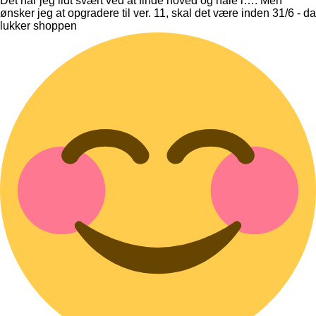
Det har jeg lidt svært ved at finde hoved og hale i…. Men
ønsker jeg at opgradere til ver. 11, skal det være inden 31/6 - da
lukker shoppen