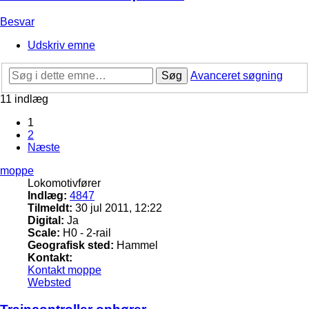
Besvar
Udskriv emne
Søg
Avanceret søgning
11 indlæg
1
2
Næste
moppe
Lokomotivfører
Indlæg:
4847
Tilmeldt:
30 jul 2011, 12:22
Digital:
Ja
Scale:
H0 - 2-rail
Geografisk sted:
Hammel
Kontakt:
Kontakt moppe
Websted