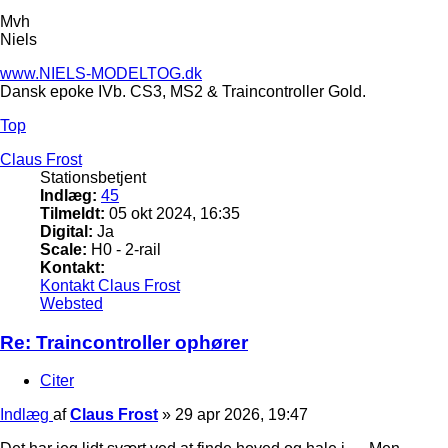
Mvh
Niels
www.NIELS-MODELTOG.dk
Dansk epoke IVb. CS3, MS2 & Traincontroller Gold.
Top
Claus Frost
Stationsbetjent
Indlæg:
45
Tilmeldt:
05 okt 2024, 16:35
Digital:
Ja
Scale:
H0 - 2-rail
Kontakt:
Kontakt Claus Frost
Websted
Re: Traincontroller ophører
Citer
Indlæg
af
Claus Frost
»
29 apr 2026, 19:47