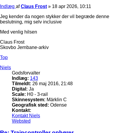
Indlæg
af
Claus Frost
»
18 apr 2026, 10:11
Jeg kender da nogen stykker der vil begræde denne
beslutning, mig selv inclusive
Med venlig hilsen
Claus Frost
Skovbo Jernbane-arkiv
Top
Niels
Godsforvalter
Indlæg:
143
Tilmeldt:
26 maj 2016, 21:48
Digital:
Ja
Scale:
H0 - 3-rail
Skinnesystem:
Märklin C
Geografisk sted:
Odense
Kontakt:
Kontakt Niels
Websted
Re: Traincontroller ophører