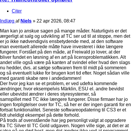
Citer
Indlæg
af
Niels
»
22 apr 2026, 08:47
Man kan jo anskue sagen på mange måder. Naturligvis er det
ærgerligt at salg og udvikling af TC ser ud til at stoppe, men det
er jo ikke nødvendigvis ensbetydende med, at den software
man eventuelt allerede måtte have investeret i ikke længere
fungerer. Forstået på den måde, at Freiwald jo lover, at der
bliver fundet en løsning af en art på licensproblematikken. Alt
andet ville også være på kanten af svindel eller hvad den slags
nu hedder, dvs. at sælge softwaren frem til midt på sommeren
og så eventuelt lukke for brugen kort tid efter. Noget sådan ville
med garanti skabe røre i andedammen!
Der hvor jeg kan se et problem, er ved udefra kommende
ændringer, hvor eksempelvis Märklin, ESU el. andre bevidst
eller ubevidst ændrer i deres styresystemer, så
samspillet med TC ikke længere fungerer. Disse firmaer har jo
ingen forpligtelser over for TC, så her er der ingen garanti for en
fortsat funktionalitet. Seneste softwareopdatering til CS3 er et
lidt uheldigt eksempel på dette forhold.
På trods af ovenstående har jeg personligt valgt at opgradere
fra TC Silver til TC Gold udgaven. Nogen ville sige, at det er at
satse på en død hest, men det ændrer ikke ved at programmet