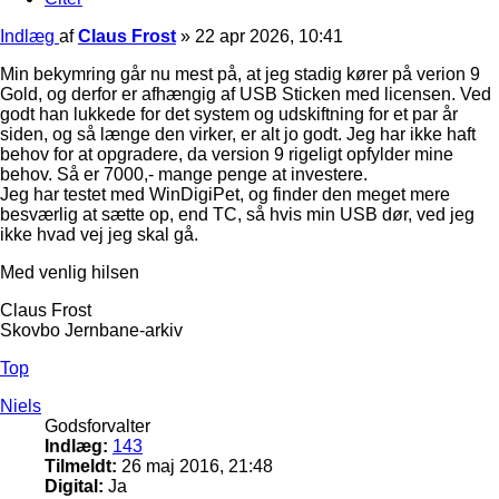
Indlæg
af
Claus Frost
»
22 apr 2026, 10:41
Min bekymring går nu mest på, at jeg stadig kører på verion 9
Gold, og derfor er afhængig af USB Sticken med licensen. Ved
godt han lukkede for det system og udskiftning for et par år
siden, og så længe den virker, er alt jo godt. Jeg har ikke haft
behov for at opgradere, da version 9 rigeligt opfylder mine
behov. Så er 7000,- mange penge at investere.
Jeg har testet med WinDigiPet, og finder den meget mere
besværlig at sætte op, end TC, så hvis min USB dør, ved jeg
ikke hvad vej jeg skal gå.
Med venlig hilsen
Claus Frost
Skovbo Jernbane-arkiv
Top
Niels
Godsforvalter
Indlæg:
143
Tilmeldt:
26 maj 2016, 21:48
Digital:
Ja