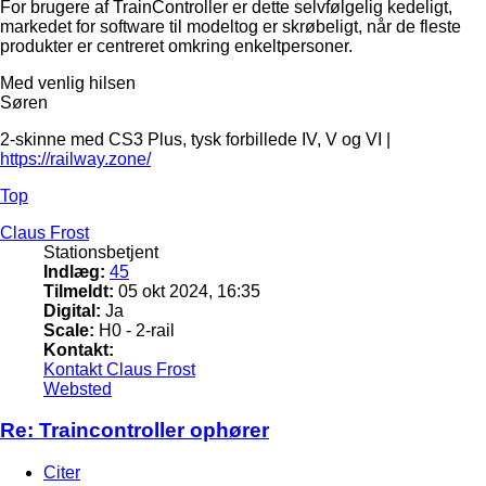
For brugere af TrainController er dette selvfølgelig kedeligt,
markedet for software til modeltog er skrøbeligt, når de fleste
produkter er centreret omkring enkeltpersoner.
Med venlig hilsen
Søren
2-skinne med CS3 Plus, tysk forbillede IV, V og VI |
https://railway.zone/
Top
Claus Frost
Stationsbetjent
Indlæg:
45
Tilmeldt:
05 okt 2024, 16:35
Digital:
Ja
Scale:
H0 - 2-rail
Kontakt:
Kontakt Claus Frost
Websted
Re: Traincontroller ophører
Citer