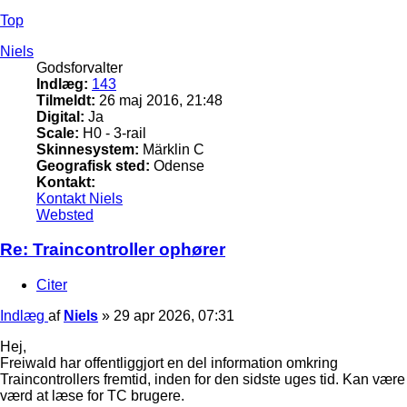
Top
Niels
Godsforvalter
Indlæg:
143
Tilmeldt:
26 maj 2016, 21:48
Digital:
Ja
Scale:
H0 - 3-rail
Skinnesystem:
Märklin C
Geografisk sted:
Odense
Kontakt:
Kontakt Niels
Websted
Re: Traincontroller ophører
Citer
Indlæg
af
Niels
»
29 apr 2026, 07:31
Hej,
Freiwald har offentliggjort en del information omkring
Traincontrollers fremtid, inden for den sidste uges tid. Kan være
værd at læse for TC brugere.