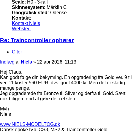
Scale:
H0 - 3-rail
Skinnesystem:
Märklin C
Geografisk sted:
Odense
Kontakt:
Kontakt Niels
Websted
Re: Traincontroller ophører
Citer
Indlæg
af
Niels
»
22 apr 2026, 11:13
Hej Claus,
Kan godt følge din bekymring. En opgradering fra Gold ver. 9 til
ver. 11 koster 560 EUR, dvs. godt 4000 kr. Men det er stadig
mange penge.
Jeg opgraderede fra Bronze til Silver og derfra til Gold. Sært
nok biligere end at gøre det i et step.
Mvh
Niels
www.NIELS-MODELTOG.dk
Dansk epoke IVb. CS3, MS2 & Traincontroller Gold.