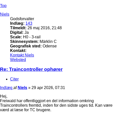
Top
Niels
Godsforvalter
Indlæg:
143
Tilmeldt:
26 maj 2016, 21:48
Digital:
Ja
Scale:
H0 - 3-rail
Skinnesystem:
Märklin C
Geografisk sted:
Odense
Kontakt:
Kontakt Niels
Websted
Re: Traincontroller ophører
Citer
Indlæg
af
Niels
»
29 apr 2026, 07:31
Hej,
Freiwald har offentliggjort en del information omkring
Traincontrollers fremtid, inden for den sidste uges tid. Kan være
værd at læse for TC brugere.