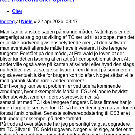
Citer
Indlæg
af
Niels
»
22 apr 2026, 08:47
Man kan jo anskue sagen på mange måder. Naturligvis er det
ærgerligt at salg og udvikling af TC ser ud til at stoppe, men det
er jo ikke nødvendigvis ensbetydende med, at den software
man eventuelt allerede måtte have investeret i ikke længere
fungerer. Forstået på den måde, at Freiwald jo lover, at der
bliver fundet en løsning af en art på licensproblematikken. Alt
andet ville også være på kanten af svindel eller hvad den slags
nu hedder, dvs. at sælge softwaren frem til midt på sommeren
og så eventuelt lukke for brugen kort tid efter. Noget sådan ville
med garanti skabe røre i andedammen!
Der hvor jeg kan se et problem, er ved udefra kommende
ændringer, hvor eksempelvis Märklin, ESU el. andre bevidst
eller ubevidst ændrer i deres styresystemer, så
samspillet med TC ikke længere fungerer. Disse firmaer har jo
ingen forpligtelser over for TC, så her er der ingen garanti for en
fortsat funktionalitet. Seneste softwareopdatering til CS3 er et
lidt uheldigt eksempel på dette forhold.
På trods af ovenstående har jeg personligt valgt at opgradere
fra TC Silver til TC Gold udgaven. Nogen ville sige, at det er at
satse på en død hest, men det ændrer ikke ved at programmet