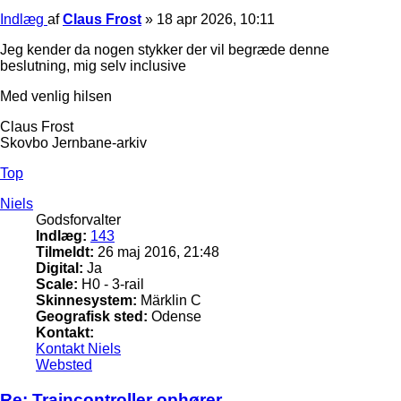
Indlæg
af
Claus Frost
»
18 apr 2026, 10:11
Jeg kender da nogen stykker der vil begræde denne
beslutning, mig selv inclusive
Med venlig hilsen
Claus Frost
Skovbo Jernbane-arkiv
Top
Niels
Godsforvalter
Indlæg:
143
Tilmeldt:
26 maj 2016, 21:48
Digital:
Ja
Scale:
H0 - 3-rail
Skinnesystem:
Märklin C
Geografisk sted:
Odense
Kontakt:
Kontakt Niels
Websted
Re: Traincontroller ophører