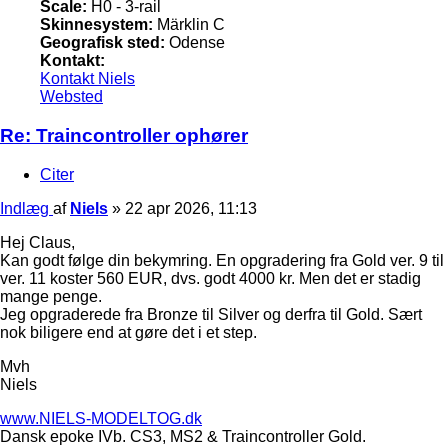
Scale:
H0 - 3-rail
Skinnesystem:
Märklin C
Geografisk sted:
Odense
Kontakt:
Kontakt Niels
Websted
Re: Traincontroller ophører
Citer
Indlæg
af
Niels
»
22 apr 2026, 11:13
Hej Claus,
Kan godt følge din bekymring. En opgradering fra Gold ver. 9 til
ver. 11 koster 560 EUR, dvs. godt 4000 kr. Men det er stadig
mange penge.
Jeg opgraderede fra Bronze til Silver og derfra til Gold. Sært
nok biligere end at gøre det i et step.
Mvh
Niels
www.NIELS-MODELTOG.dk
Dansk epoke IVb. CS3, MS2 & Traincontroller Gold.