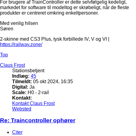
For brugere af TrainController er dette selvfølgelig kedeligt,
markedet for software til modeltog er skrøbeligt, når de fleste
produkter er centreret omkring enkeltpersoner.
Med venlig hilsen
Søren
2-skinne med CS3 Plus, tysk forbillede IV, V og VI |
https://railway.zone/
Top
Claus Frost
Stationsbetjent
Indlæg:
45
Tilmeldt:
05 okt 2024, 16:35
Digital:
Ja
Scale:
H0 - 2-rail
Kontakt:
Kontakt Claus Frost
Websted
Re: Traincontroller ophører
Citer