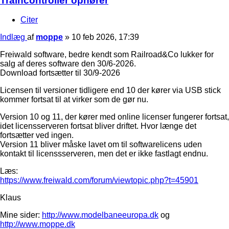
Traincontroller ophører
Citer
Indlæg
af
moppe
»
10 feb 2026, 17:39
Freiwald software, bedre kendt som Railroad&Co lukker for
salg af deres software den 30/6-2026.
Download fortsætter til 30/9-2026
Licensen til versioner tidligere end 10 der kører via USB stick
kommer fortsat til at virker som de gør nu.
Version 10 og 11, der kører med online licenser fungerer fortsat,
idet licensserveren fortsat bliver driftet. Hvor længe det
fortsætter ved ingen.
Version 11 bliver måske lavet om til softwarelicens uden
kontakt til licenssserveren, men det er ikke fastlagt endnu.
Læs:
https://www.freiwald.com/forum/viewtopic.php?t=45901
Klaus
Mine sider:
http://www.modelbaneeuropa.dk
og
http://www.moppe.dk