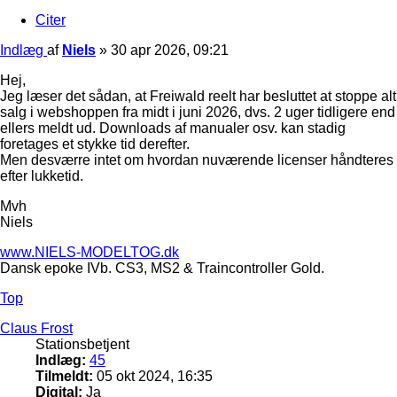
Citer
Indlæg
af
Niels
»
30 apr 2026, 09:21
Hej,
Jeg læser det sådan, at Freiwald reelt har besluttet at stoppe alt
salg i webshoppen fra midt i juni 2026, dvs. 2 uger tidligere end
ellers meldt ud. Downloads af manualer osv. kan stadig
foretages et stykke tid derefter.
Men desværre intet om hvordan nuværende licenser håndteres
efter lukketid.
Mvh
Niels
www.NIELS-MODELTOG.dk
Dansk epoke IVb. CS3, MS2 & Traincontroller Gold.
Top
Claus Frost
Stationsbetjent
Indlæg:
45
Tilmeldt:
05 okt 2024, 16:35
Digital:
Ja