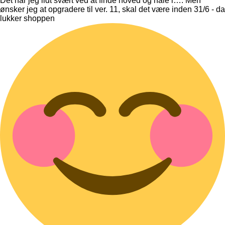
Det har jeg lidt svært ved at finde hoved og hale i…. Men
ønsker jeg at opgradere til ver. 11, skal det være inden 31/6 - da
lukker shoppen