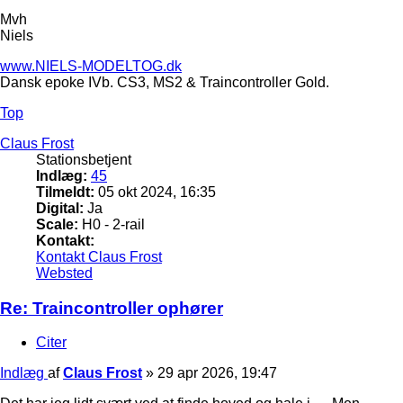
Mvh
Niels
www.NIELS-MODELTOG.dk
Dansk epoke IVb. CS3, MS2 & Traincontroller Gold.
Top
Claus Frost
Stationsbetjent
Indlæg:
45
Tilmeldt:
05 okt 2024, 16:35
Digital:
Ja
Scale:
H0 - 2-rail
Kontakt:
Kontakt Claus Frost
Websted
Re: Traincontroller ophører
Citer
Indlæg
af
Claus Frost
»
29 apr 2026, 19:47