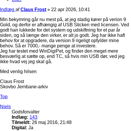
Indlæg
af
Claus Frost
»
22 apr 2026, 10:41
Min bekymring går nu mest på, at jeg stadig kører på verion 9
Gold, og derfor er afhængig af USB Sticken med licensen. Ved
godt han lukkede for det system og udskiftning for et par år
siden, og så længe den virker, er alt jo godt. Jeg har ikke haft
behov for at opgradere, da version 9 rigeligt opfylder mine
behov. Så er 7000,- mange penge at investere.
Jeg har testet med WinDigiPet, og finder den meget mere
besværlig at sætte op, end TC, så hvis min USB dør, ved jeg
ikke hvad vej jeg skal gå.
Med venlig hilsen
Claus Frost
Skovbo Jernbane-arkiv
Top
Niels
Godsforvalter
Indlæg:
143
Tilmeldt:
26 maj 2016, 21:48
Digital:
Ja