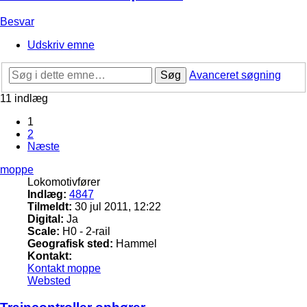
Besvar
Udskriv emne
Søg
Avanceret søgning
11 indlæg
1
2
Næste
moppe
Lokomotivfører
Indlæg:
4847
Tilmeldt:
30 jul 2011, 12:22
Digital:
Ja
Scale:
H0 - 2-rail
Geografisk sted:
Hammel
Kontakt:
Kontakt moppe
Websted