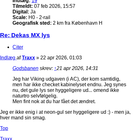
Indlæg:
19
Tilmeldt:
07 feb 2026, 15:57
Digital:
Ja
Scale:
H0 - 2-rail
Geografisk sted:
2 km fra København H
Re: Dekas MX lys
Citer
Indlæg
af
Traxx
»
22 apr 2026, 01:03
Godsbanen
skrev:
↑
21 apr 2026, 14:31
Jeg har Viking udgaven (i AC), der kom samtidig,
men har ikke checket kabinelyset endnu. Jeg synes
nu, det gule lys ser hyggeligere ud... omend ikke
naturtro selvfølgelig.
Men fint nok at du har fået det ændret.
Jeg er ikke enig i at neon-gul ser hyggeligere ud :) - men ja,
hver mand sin smag.
Top
Traxx