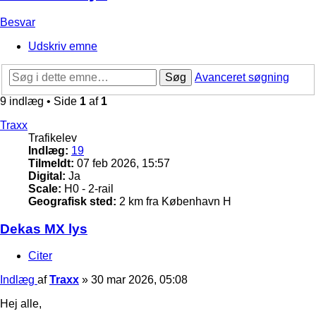
Besvar
Udskriv emne
Søg
Avanceret søgning
9 indlæg • Side
1
af
1
Traxx
Trafikelev
Indlæg:
19
Tilmeldt:
07 feb 2026, 15:57
Digital:
Ja
Scale:
H0 - 2-rail
Geografisk sted:
2 km fra København H
Dekas MX lys
Citer
Indlæg
af
Traxx
»
30 mar 2026, 05:08
Hej alle,