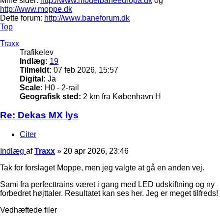
Mine sider:
http://www.modelbaneeuropa.dk
og
http://www.moppe.dk
Dette forum:
http://www.baneforum.dk
Top
Traxx
Trafikelev
Indlæg:
19
Tilmeldt:
07 feb 2026, 15:57
Digital:
Ja
Scale:
H0 - 2-rail
Geografisk sted:
2 km fra København H
Re: Dekas MX lys
Citer
Indlæg
af
Traxx
»
20 apr 2026, 23:46
Tak for forslaget Moppe, men jeg valgte at gå en anden vej.
Sami fra perfecttrains været i gang med LED udskiftning og ny
forbedret højttaler. Resultatet kan ses her. Jeg er meget tilfreds!
Vedhæftede filer