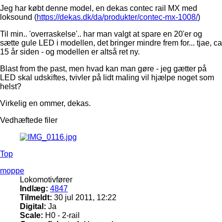
Jeg har købt denne model, en dekas contec rail MX med
loksound (
https://dekas.dk/da/produkter/contec-mx-1008/
)
Til min.. 'overraskelse'.. har man valgt at spare en 20'er og
sætte gule LED i modellen, det bringer mindre frem for... tjae, ca
15 år siden - og modellen er altså ret ny.
Blast from the past, men hvad kan man gøre - jeg gætter på
LED skal udskiftes, tvivler på lidt maling vil hjælpe noget som
helst?
Virkelig en ommer, dekas.
Vedhæftede filer
Top
moppe
Lokomotivfører
Indlæg:
4847
Tilmeldt:
30 jul 2011, 12:22
Digital:
Ja
Scale:
H0 - 2-rail