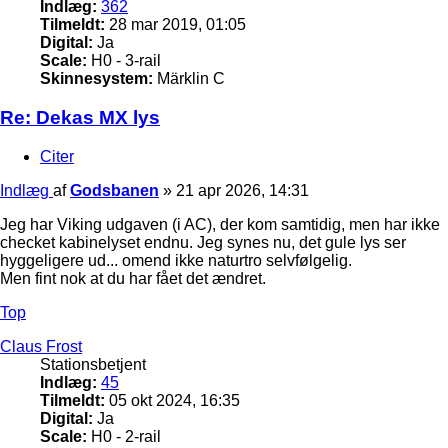
Indlæg:
362
Tilmeldt:
28 mar 2019, 01:05
Digital:
Ja
Scale:
H0 - 3-rail
Skinnesystem:
Märklin C
Re: Dekas MX lys
Citer
Indlæg
af
Godsbanen
»
21 apr 2026, 14:31
Jeg har Viking udgaven (i AC), der kom samtidig, men har ikke
checket kabinelyset endnu. Jeg synes nu, det gule lys ser
hyggeligere ud... omend ikke naturtro selvfølgelig.
Men fint nok at du har fået det ændret.
Top
Claus Frost
Stationsbetjent
Indlæg:
45
Tilmeldt:
05 okt 2024, 16:35
Digital:
Ja
Scale:
H0 - 2-rail