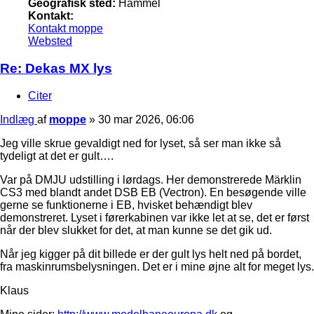
Geografisk sted:
Hammel
Kontakt:
Kontakt moppe
Websted
Re: Dekas MX lys
Citer
Indlæg
af
moppe
»
30 mar 2026, 06:06
Jeg ville skrue gevaldigt ned for lyset, så ser man ikke så
tydeligt at det er gult….
Var på DMJU udstilling i lørdags. Her demonstrerede Märklin
CS3 med blandt andet DSB EB (Vectron). En besøgende ville
gerne se funktionerne i EB, hvisket behændigt blev
demonstreret. Lyset i førerkabinen var ikke let at se, det er først
når der blev slukket for det, at man kunne se det gik ud.
Når jeg kigger på dit billede er der gult lys helt ned på bordet,
fra maskinrumsbelysningen. Det er i mine øjne alt for meget lys.
Klaus