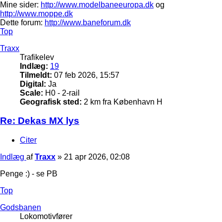
Mine sider:
http://www.modelbaneeuropa.dk
og
http://www.moppe.dk
Dette forum:
http://www.baneforum.dk
Top
Traxx
Trafikelev
Indlæg:
19
Tilmeldt:
07 feb 2026, 15:57
Digital:
Ja
Scale:
H0 - 2-rail
Geografisk sted:
2 km fra København H
Re: Dekas MX lys
Citer
Indlæg
af
Traxx
»
21 apr 2026, 02:08
Penge :) - se PB
Top
Godsbanen
Lokomotivfører