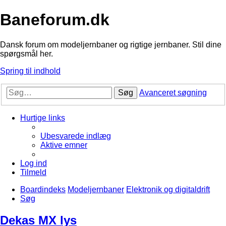
Baneforum.dk
Dansk forum om modeljernbaner og rigtige jernbaner. Stil dine
spørgsmål her.
Spring til indhold
Søg
Avanceret søgning
Hurtige links
Ubesvarede indlæg
Aktive emner
Log ind
Tilmeld
Boardindeks
Modeljernbaner
Elektronik og digitaldrift
Søg
Dekas MX lys