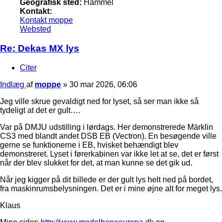
Geografisk sted:
Hammel
Kontakt:
Kontakt moppe
Websted
Re: Dekas MX lys
Citer
Indlæg
af
moppe
»
30 mar 2026, 06:06
Jeg ville skrue gevaldigt ned for lyset, så ser man ikke så
tydeligt at det er gult….
Var på DMJU udstilling i lørdags. Her demonstrerede Märklin
CS3 med blandt andet DSB EB (Vectron). En besøgende ville
gerne se funktionerne i EB, hvisket behændigt blev
demonstreret. Lyset i førerkabinen var ikke let at se, det er først
når der blev slukket for det, at man kunne se det gik ud.
Når jeg kigger på dit billede er der gult lys helt ned på bordet,
fra maskinrumsbelysningen. Det er i mine øjne alt for meget lys.
Klaus