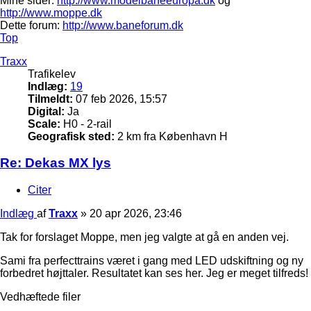
Mine sider:
http://www.modelbaneeuropa.dk
og
http://www.moppe.dk
Dette forum:
http://www.baneforum.dk
Top
Traxx
Trafikelev
Indlæg:
19
Tilmeldt:
07 feb 2026, 15:57
Digital:
Ja
Scale:
H0 - 2-rail
Geografisk sted:
2 km fra København H
Re: Dekas MX lys
Citer
Indlæg
af
Traxx
»
20 apr 2026, 23:46
Tak for forslaget Moppe, men jeg valgte at gå en anden vej.
Sami fra perfecttrains været i gang med LED udskiftning og ny
forbedret højttaler. Resultatet kan ses her. Jeg er meget tilfreds!
Vedhæftede filer