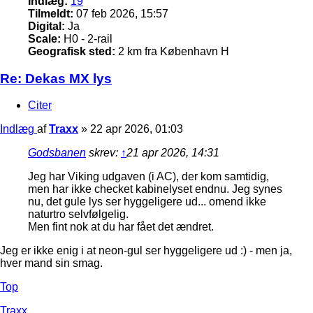
Indlæg:
19
Tilmeldt:
07 feb 2026, 15:57
Digital:
Ja
Scale:
H0 - 2-rail
Geografisk sted:
2 km fra København H
Re: Dekas MX lys
Citer
Indlæg
af
Traxx
»
22 apr 2026, 01:03
Godsbanen
skrev:
↑
21 apr 2026, 14:31
Jeg har Viking udgaven (i AC), der kom samtidig,
men har ikke checket kabinelyset endnu. Jeg synes
nu, det gule lys ser hyggeligere ud... omend ikke
naturtro selvfølgelig.
Men fint nok at du har fået det ændret.
Jeg er ikke enig i at neon-gul ser hyggeligere ud :) - men ja,
hver mand sin smag.
Top
Traxx