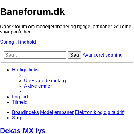
Baneforum.dk
Dansk forum om modeljernbaner og rigtige jernbaner. Stil dine
spørgsmål her.
Spring til indhold
Søg
Avanceret søgning
Hurtige links
Ubesvarede indlæg
Aktive emner
Log ind
Tilmeld
Boardindeks
Modeljernbaner
Elektronik og digitaldrift
Søg
Dekas MX lys