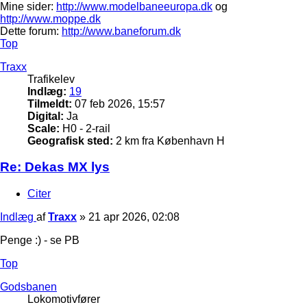
Mine sider:
http://www.modelbaneeuropa.dk
og
http://www.moppe.dk
Dette forum:
http://www.baneforum.dk
Top
Traxx
Trafikelev
Indlæg:
19
Tilmeldt:
07 feb 2026, 15:57
Digital:
Ja
Scale:
H0 - 2-rail
Geografisk sted:
2 km fra København H
Re: Dekas MX lys
Citer
Indlæg
af
Traxx
»
21 apr 2026, 02:08
Penge :) - se PB
Top
Godsbanen
Lokomotivfører