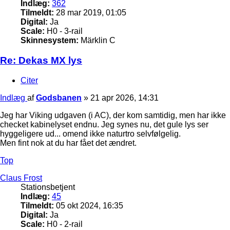
Indlæg:
362
Tilmeldt:
28 mar 2019, 01:05
Digital:
Ja
Scale:
H0 - 3-rail
Skinnesystem:
Märklin C
Re: Dekas MX lys
Citer
Indlæg
af
Godsbanen
»
21 apr 2026, 14:31
Jeg har Viking udgaven (i AC), der kom samtidig, men har ikke
checket kabinelyset endnu. Jeg synes nu, det gule lys ser
hyggeligere ud... omend ikke naturtro selvfølgelig.
Men fint nok at du har fået det ændret.
Top
Claus Frost
Stationsbetjent
Indlæg:
45
Tilmeldt:
05 okt 2024, 16:35
Digital:
Ja
Scale:
H0 - 2-rail