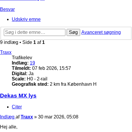
Besvar
Udskriv emne
Søg
Avanceret søgning
9 indlæg • Side
1
af
1
Traxx
Trafikelev
Indlæg:
19
Tilmeldt:
07 feb 2026, 15:57
Digital:
Ja
Scale:
H0 - 2-rail
Geografisk sted:
2 km fra København H
Dekas MX lys
Citer
Indlæg
af
Traxx
»
30 mar 2026, 05:08
Hej alle,