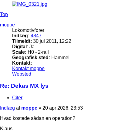
Top
moppe
Lokomotivfører
Indlæg:
4847
Tilmeldt:
30 jul 2011, 12:22
Digital:
Ja
Scale:
H0 - 2-rail
Geografisk sted:
Hammel
Kontakt:
Kontakt moppe
Websted
Re: Dekas MX lys
Citer
Indlæg
af
moppe
»
20 apr 2026, 23:53
Hvad kostede sådan en operation?
Klaus