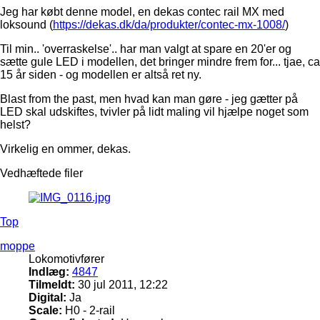
Jeg har købt denne model, en dekas contec rail MX med
loksound (
https://dekas.dk/da/produkter/contec-mx-1008/
)
Til min.. 'overraskelse'.. har man valgt at spare en 20'er og
sætte gule LED i modellen, det bringer mindre frem for... tjae, ca
15 år siden - og modellen er altså ret ny.
Blast from the past, men hvad kan man gøre - jeg gætter på
LED skal udskiftes, tvivler på lidt maling vil hjælpe noget som
helst?
Virkelig en ommer, dekas.
Vedhæftede filer
Top
moppe
Lokomotivfører
Indlæg:
4847
Tilmeldt:
30 jul 2011, 12:22
Digital:
Ja
Scale:
H0 - 2-rail