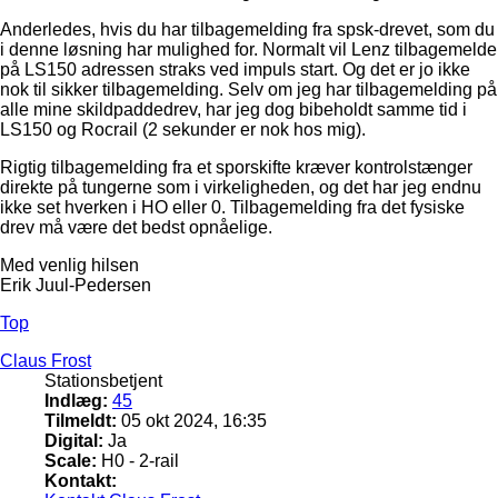
Anderledes, hvis du har tilbagemelding fra spsk-drevet, som du
i denne løsning har mulighed for. Normalt vil Lenz tilbagemelde
på LS150 adressen straks ved impuls start. Og det er jo ikke
nok til sikker tilbagemelding. Selv om jeg har tilbagemelding på
alle mine skildpaddedrev, har jeg dog bibeholdt samme tid i
LS150 og Rocrail (2 sekunder er nok hos mig).
Rigtig tilbagemelding fra et sporskifte kræver kontrolstænger
direkte på tungerne som i virkeligheden, og det har jeg endnu
ikke set hverken i HO eller 0. Tilbagemelding fra det fysiske
drev må være det bedst opnåelige.
Med venlig hilsen
Erik Juul-Pedersen
Top
Claus Frost
Stationsbetjent
Indlæg:
45
Tilmeldt:
05 okt 2024, 16:35
Digital:
Ja
Scale:
H0 - 2-rail
Kontakt: