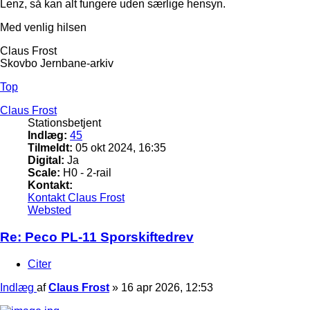
Lenz, så kan alt fungere uden særlige hensyn.
Med venlig hilsen
Claus Frost
Skovbo Jernbane-arkiv
Top
Claus Frost
Stationsbetjent
Indlæg:
45
Tilmeldt:
05 okt 2024, 16:35
Digital:
Ja
Scale:
H0 - 2-rail
Kontakt:
Kontakt Claus Frost
Websted
Re: Peco PL-11 Sporskiftedrev
Citer
Indlæg
af
Claus Frost
»
16 apr 2026, 12:53