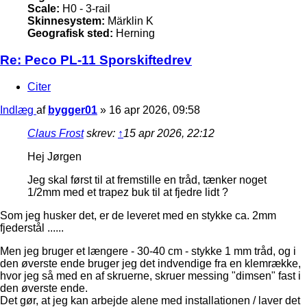
Scale:
H0 - 3-rail
Skinnesystem:
Märklin K
Geografisk sted:
Herning
Re: Peco PL-11 Sporskiftedrev
Citer
Indlæg
af
bygger01
»
16 apr 2026, 09:58
Claus Frost
skrev:
↑
15 apr 2026, 22:12
Hej Jørgen
Jeg skal først til at fremstille en tråd, tænker noget
1/2mm med et trapez buk til at fjedre lidt ?
Som jeg husker det, er de leveret med en stykke ca. 2mm
fjederstål ......
Men jeg bruger et længere - 30-40 cm - stykke 1 mm tråd, og i
den øverste ende bruger jeg det indvendige fra en klemrække,
hvor jeg så med en af skruerne, skruer messing "dimsen" fast i
den øverste ende.
Det gør, at jeg kan arbejde alene med installationen / laver det