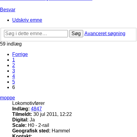
Besvar
Udskriv emne
Søg
Avanceret søgning
59 indlæg
Forrige
1
2
3
4
5
6
moppe
Lokomotivfører
Indlæg:
4847
Tilmeldt:
30 jul 2011, 12:22
Digital:
Ja
Scale:
H0 - 2-rail
Geografisk sted:
Hammel
Kontakt: