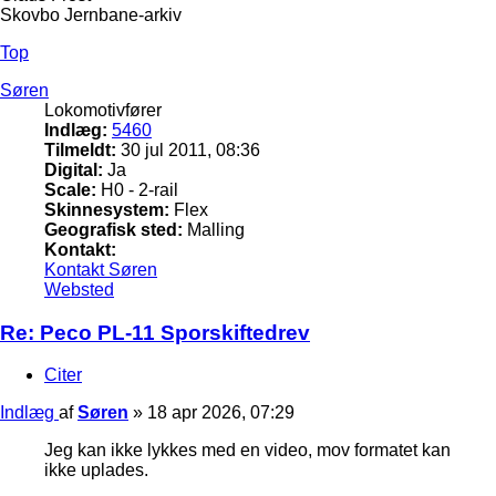
Skovbo Jernbane-arkiv
Top
Søren
Lokomotivfører
Indlæg:
5460
Tilmeldt:
30 jul 2011, 08:36
Digital:
Ja
Scale:
H0 - 2-rail
Skinnesystem:
Flex
Geografisk sted:
Malling
Kontakt:
Kontakt Søren
Websted
Re: Peco PL-11 Sporskiftedrev
Citer
Indlæg
af
Søren
»
18 apr 2026, 07:29
Jeg kan ikke lykkes med en video, mov formatet kan
ikke uplades.