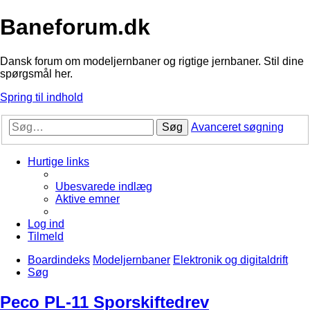
Baneforum.dk
Dansk forum om modeljernbaner og rigtige jernbaner. Stil dine
spørgsmål her.
Spring til indhold
Søg
Avanceret søgning
Hurtige links
Ubesvarede indlæg
Aktive emner
Log ind
Tilmeld
Boardindeks
Modeljernbaner
Elektronik og digitaldrift
Søg
Peco PL-11 Sporskiftedrev