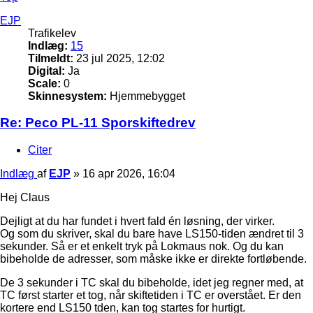
EJP
Trafikelev
Indlæg:
15
Tilmeldt:
23 jul 2025, 12:02
Digital:
Ja
Scale:
0
Skinnesystem:
Hjemmebygget
Re: Peco PL-11 Sporskiftedrev
Citer
Indlæg
af
EJP
»
16 apr 2026, 16:04
Hej Claus
Dejligt at du har fundet i hvert fald én løsning, der virker.
Og som du skriver, skal du bare have LS150-tiden ændret til 3
sekunder. Så er et enkelt tryk på Lokmaus nok. Og du kan
bibeholde de adresser, som måske ikke er direkte fortløbende.
De 3 sekunder i TC skal du bibeholde, idet jeg regner med, at
TC først starter et tog, når skiftetiden i TC er overstået. Er den
kortere end LS150 tden, kan tog startes for hurtigt.