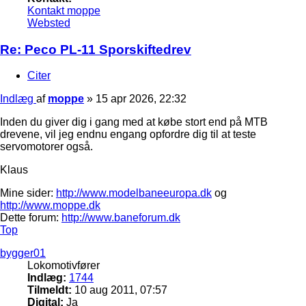
Kontakt moppe
Websted
Re: Peco PL-11 Sporskiftedrev
Citer
Indlæg
af
moppe
»
15 apr 2026, 22:32
Inden du giver dig i gang med at købe stort end på MTB
drevene, vil jeg endnu engang opfordre dig til at teste
servomotorer også.
Klaus
Mine sider:
http://www.modelbaneeuropa.dk
og
http://www.moppe.dk
Dette forum:
http://www.baneforum.dk
Top
bygger01
Lokomotivfører
Indlæg:
1744
Tilmeldt:
10 aug 2011, 07:57
Digital:
Ja