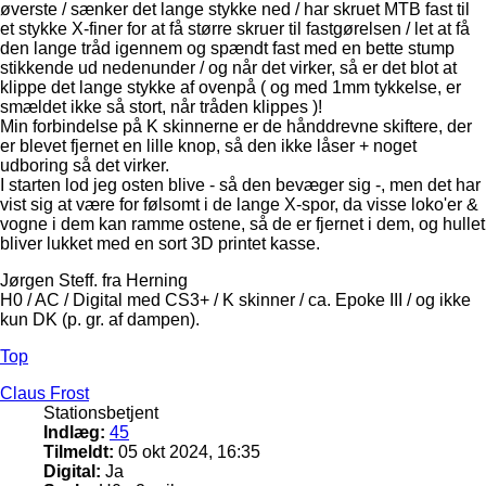
øverste / sænker det lange stykke ned / har skruet MTB fast til
et stykke X-finer for at få større skruer til fastgørelsen / let at få
den lange tråd igennem og spændt fast med en bette stump
stikkende ud nedenunder / og når det virker, så er det blot at
klippe det lange stykke af ovenpå ( og med 1mm tykkelse, er
smældet ikke så stort, når tråden klippes )!
Min forbindelse på K skinnerne er de hånddrevne skiftere, der
er blevet fjernet en lille knop, så den ikke låser + noget
udboring så det virker.
I starten lod jeg osten blive - så den bevæger sig -, men det har
vist sig at være for følsomt i de lange X-spor, da visse loko'er &
vogne i dem kan ramme ostene, så de er fjernet i dem, og hullet
bliver lukket med en sort 3D printet kasse.
Jørgen Steff. fra Herning
H0 / AC / Digital med CS3+ / K skinner / ca. Epoke III / og ikke
kun DK (p. gr. af dampen).
Top
Claus Frost
Stationsbetjent
Indlæg:
45
Tilmeldt:
05 okt 2024, 16:35
Digital:
Ja