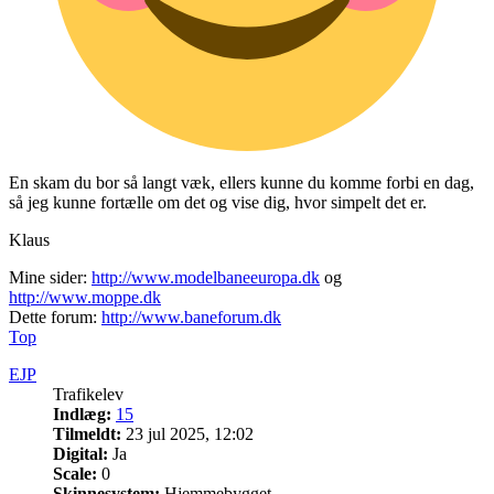
En skam du bor så langt væk, ellers kunne du komme forbi en dag,
så jeg kunne fortælle om det og vise dig, hvor simpelt det er.
Klaus
Mine sider:
http://www.modelbaneeuropa.dk
og
http://www.moppe.dk
Dette forum:
http://www.baneforum.dk
Top
EJP
Trafikelev
Indlæg:
15
Tilmeldt:
23 jul 2025, 12:02
Digital:
Ja
Scale:
0
Skinnesystem:
Hjemmebygget