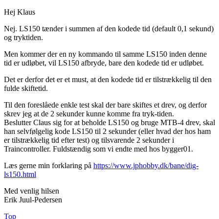
Hej Klaus
Nej. LS150 tænder i summen af den kodede tid (default 0,1 sekund)
og tryktiden.
Men kommer der en ny kommando til samme LS150 inden denne
tid er udløbet, vil LS150 afbryde, bare den kodede tid er udløbet.
Det er derfor det er et must, at den kodede tid er tilstrækkelig til den
fulde skiftetid.
Til den foreslåede enkle test skal der bare skiftes et drev, og derfor
skrev jeg at de 2 sekunder kunne komme fra tryk-tiden.
Beslutter Claus sig for at beholde LS150 og bruge MTB-4 drev, skal
han selvfølgelig kode LS150 til 2 sekunder (eller hvad der hos ham
er tilstrækkelig tid efter test) og tilsvarende 2 sekunder i
Traincontroller. Fuldstændig som vi endte med hos bygger01.
Læs gerne min forklaring på
https://www.jphobby.dk/bane/dig-
ls150.html
Med venlig hilsen
Erik Juul-Pedersen
Top