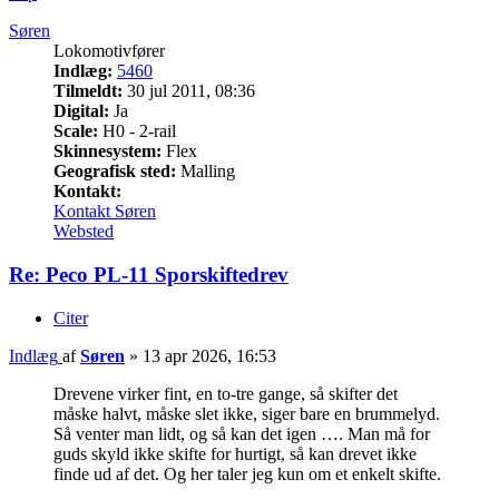
Søren
Lokomotivfører
Indlæg:
5460
Tilmeldt:
30 jul 2011, 08:36
Digital:
Ja
Scale:
H0 - 2-rail
Skinnesystem:
Flex
Geografisk sted:
Malling
Kontakt:
Kontakt Søren
Websted
Re: Peco PL-11 Sporskiftedrev
Citer
Indlæg
af
Søren
»
13 apr 2026, 16:53
Drevene virker fint, en to-tre gange, så skifter det
måske halvt, måske slet ikke, siger bare en brummelyd.
Så venter man lidt, og så kan det igen …. Man må for
guds skyld ikke skifte for hurtigt, så kan drevet ikke
finde ud af det. Og her taler jeg kun om et enkelt skifte.