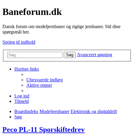
Baneforum.dk
Dansk forum om modeljernbaner og rigtige jernbaner. Stil dine
spørgsmål her.
Spring til indhold
Avanceret søgning
Søg
Hurtige links
Ubesvarede indlæg
Aktive emner
Log ind
Tilmeld
Boardindeks
Modeljernbaner
Elektronik og digitaldrift
Søg
Peco PL-11 Sporskiftedrev