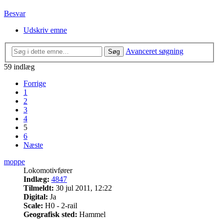
Besvar
Udskriv emne
Avanceret søgning
Søg
59 indlæg
Forrige
1
2
3
4
5
6
Næste
moppe
Lokomotivfører
Indlæg:
4847
Tilmeldt:
30 jul 2011, 12:22
Digital:
Ja
Scale:
H0 - 2-rail
Geografisk sted:
Hammel