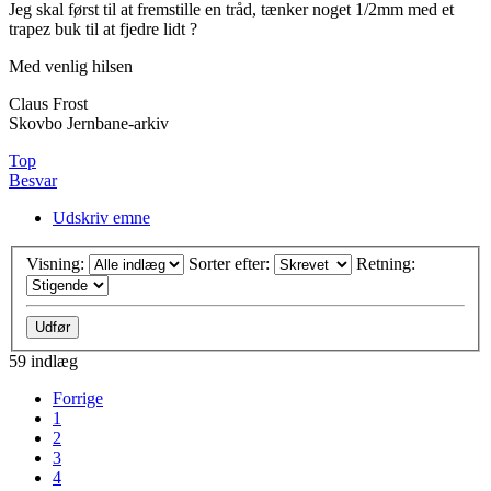
Jeg skal først til at fremstille en tråd, tænker noget 1/2mm med et
trapez buk til at fjedre lidt ?
Med venlig hilsen
Claus Frost
Skovbo Jernbane-arkiv
Top
Besvar
Udskriv emne
Visning:
Sorter efter:
Retning:
59 indlæg
Forrige
1
2
3
4