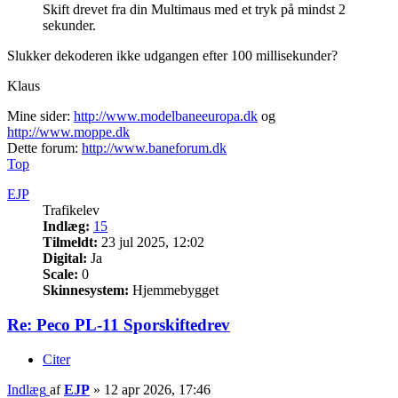
Skift drevet fra din Multimaus med et tryk på mindst 2
sekunder.
Slukker dekoderen ikke udgangen efter 100 millisekunder?
Klaus
Mine sider:
http://www.modelbaneeuropa.dk
og
http://www.moppe.dk
Dette forum:
http://www.baneforum.dk
Top
EJP
Trafikelev
Indlæg:
15
Tilmeldt:
23 jul 2025, 12:02
Digital:
Ja
Scale:
0
Skinnesystem:
Hjemmebygget
Re: Peco PL-11 Sporskiftedrev
Citer
Indlæg
af
EJP
»
12 apr 2026, 17:46