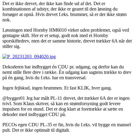
Det er ikke drevet, der ikke kan finde ud af det. Det er
kombinationen af udstyr, der ikke er gearet til den løsning du
forsøger at opnå. Hvis drevet f.eks. brummer, så er der ikke strøm
nok.
Løsningen med Hornby HM6010 virker uden problemer, også ved
gentagne skift. Her er et setup, godt nok med et Hornby
sporskiftedrev, men det er samme historie, drevet trækker 6A når det
stiller sig.
Dekoderen har indbygget én CDU pr. udgang, og derfor kan du
nemt stille flere drev i række. Én udgang kan sagtens trække to drev
på én gang, hvis du f.eks. har en transversal.
Ingen fejlskud, ingen brummen. Et fast KLIK, hver gang.
@bygger01 Jeg har målt PL-11 drevet, det trækker 6A der er ingen
tvivl. Som Klaus skriver, så kan en strømforsyning godt levere
impulsen for en stund. Det er dog klart at foretrække at sætte en
dekoder med indbygget CDU på.
PECOs egen CDU PL-35 er fin, hvis du f.eks. vil bygge en manuel
pult. Det er ikke optimalt til digitalt.