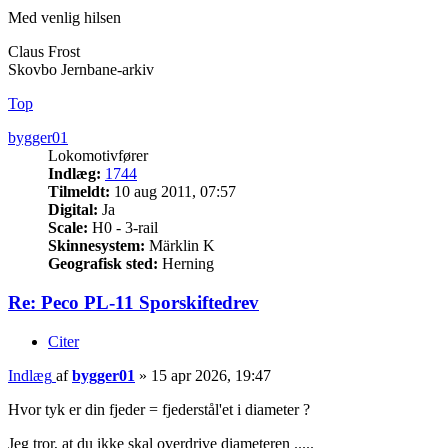
Med venlig hilsen
Claus Frost
Skovbo Jernbane-arkiv
Top
bygger01
Lokomotivfører
Indlæg:
1744
Tilmeldt:
10 aug 2011, 07:57
Digital:
Ja
Scale:
H0 - 3-rail
Skinnesystem:
Märklin K
Geografisk sted:
Herning
Re: Peco PL-11 Sporskiftedrev
Citer
Indlæg
af
bygger01
»
15 apr 2026, 19:47
Hvor tyk er din fjeder = fjederstål'et i diameter ?
Jeg tror, at du ikke skal overdrive diameteren .....