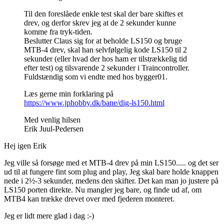
Til den foreslåede enkle test skal der bare skiftes et
drev, og derfor skrev jeg at de 2 sekunder kunne
komme fra tryk-tiden.
Beslutter Claus sig for at beholde LS150 og bruge
MTB-4 drev, skal han selvfølgelig kode LS150 til 2
sekunder (eller hvad der hos ham er tilstrækkelig tid
efter test) og tilsvarende 2 sekunder i Traincontroller.
Fuldstændig som vi endte med hos bygger01.
Læs gerne min forklaring på
https://www.jphobby.dk/bane/dig-ls150.html
Med venlig hilsen
Erik Juul-Pedersen
Hej igen Erik
Jeg ville så forsøge med et MTB-4 drev på min LS150..... og det ser
ud til at fungere fint som plug and play, Jeg skal bare holde knappen
nede i 2½-3 sekunder, medens den skifter. Det kan man jo justere på
LS150 porten direkte. Nu mangler jeg bare, og finde ud af, om
MTB4 kan trække drevet over med fjederen monteret.
Jeg er lidt mere glad i dag :-)