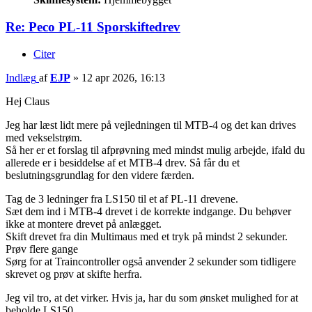
Re: Peco PL-11 Sporskiftedrev
Citer
Indlæg
af
EJP
»
12 apr 2026, 16:13
Hej Claus
Jeg har læst lidt mere på vejledningen til MTB-4 og det kan drives
med vekselstrøm.
Så her er et forslag til afprøvning med mindst mulig arbejde, ifald du
allerede er i besiddelse af et MTB-4 drev. Så får du et
beslutningsgrundlag for den videre færden.
Tag de 3 ledninger fra LS150 til et af PL-11 drevene.
Sæt dem ind i MTB-4 drevet i de korrekte indgange. Du behøver
ikke at montere drevet på anlægget.
Skift drevet fra din Multimaus med et tryk på mindst 2 sekunder.
Prøv flere gange
Sørg for at Traincontroller også anvender 2 sekunder som tidligere
skrevet og prøv at skifte herfra.
Jeg vil tro, at det virker. Hvis ja, har du som ønsket mulighed for at
beholde LS150.