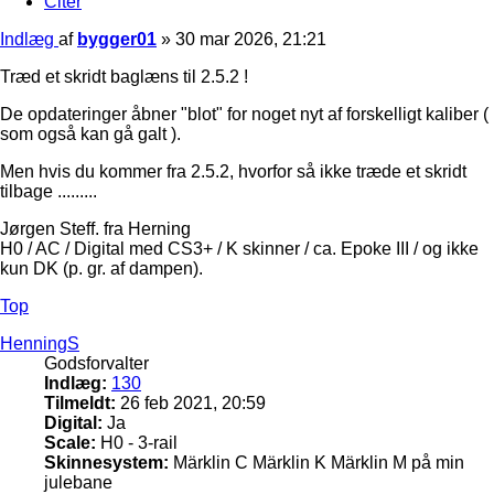
Citer
Indlæg
af
bygger01
»
30 mar 2026, 21:21
Træd et skridt baglæns til 2.5.2 !
De opdateringer åbner "blot" for noget nyt af forskelligt kaliber (
som også kan gå galt ).
Men hvis du kommer fra 2.5.2, hvorfor så ikke træde et skridt
tilbage .........
Jørgen Steff. fra Herning
H0 / AC / Digital med CS3+ / K skinner / ca. Epoke III / og ikke
kun DK (p. gr. af dampen).
Top
HenningS
Godsforvalter
Indlæg:
130
Tilmeldt:
26 feb 2021, 20:59
Digital:
Ja
Scale:
H0 - 3-rail
Skinnesystem:
Märklin C Märklin K Märklin M på min
julebane