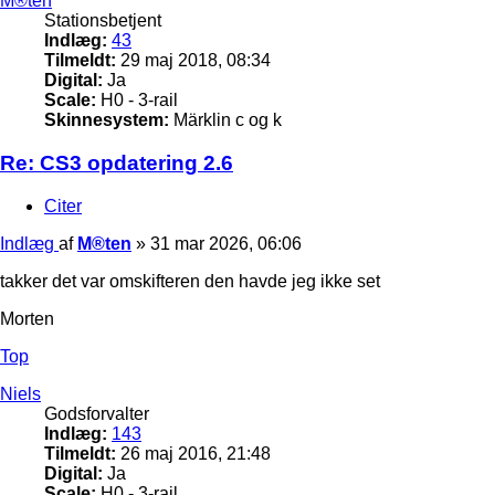
M®ten
Stationsbetjent
Indlæg:
43
Tilmeldt:
29 maj 2018, 08:34
Digital:
Ja
Scale:
H0 - 3-rail
Skinnesystem:
Märklin c og k
Re: CS3 opdatering 2.6
Citer
Indlæg
af
M®ten
»
31 mar 2026, 06:06
takker det var omskifteren den havde jeg ikke set
Morten
Top
Niels
Godsforvalter
Indlæg:
143
Tilmeldt:
26 maj 2016, 21:48
Digital:
Ja
Scale:
H0 - 3-rail