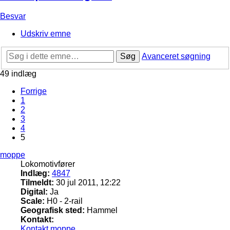
Besvar
Udskriv emne
Søg
Avanceret søgning
49 indlæg
Forrige
1
2
3
4
5
moppe
Lokomotivfører
Indlæg:
4847
Tilmeldt:
30 jul 2011, 12:22
Digital:
Ja
Scale:
H0 - 2-rail
Geografisk sted:
Hammel
Kontakt:
Kontakt moppe