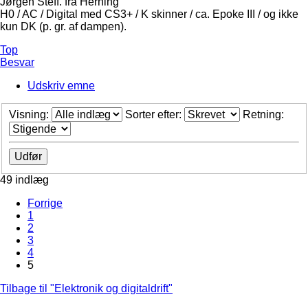
Jørgen Steff. fra Herning
H0 / AC / Digital med CS3+ / K skinner / ca. Epoke III / og ikke
kun DK (p. gr. af dampen).
Top
Besvar
Udskriv emne
Visning:
Sorter efter:
Retning:
49 indlæg
Forrige
1
2
3
4
5
Tilbage til "Elektronik og digitaldrift"