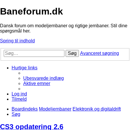
Baneforum.dk
Dansk forum om modeljernbaner og rigtige jernbaner. Stil dine
spørgsmål her.
Spring til indhold
Søg
Avanceret søgning
Hurtige links
Ubesvarede indlæg
Aktive emner
Log ind
Tilmeld
Boardindeks
Modeljernbaner
Elektronik og digitaldrift
Søg
CS3 opdatering 2.6