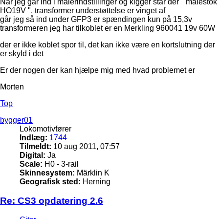
Når jeg går ind i målerindstillinger og kigger står der " målestok
HO19V ", transformer understøttelse er vinget af
går jeg så ind under GFP3 er spændingen kun på 15,3v
transformeren jeg har tilkoblet er en Merkling 960041 19v 60W
der er ikke koblet spor til, det kan ikke være en kortslutning der
er skyld i det
Er der nogen der kan hjælpe mig med hvad problemet er
Morten
Top
bygger01
Lokomotivfører
Indlæg:
1744
Tilmeldt:
10 aug 2011, 07:57
Digital:
Ja
Scale:
H0 - 3-rail
Skinnesystem:
Märklin K
Geografisk sted:
Herning
Re: CS3 opdatering 2.6