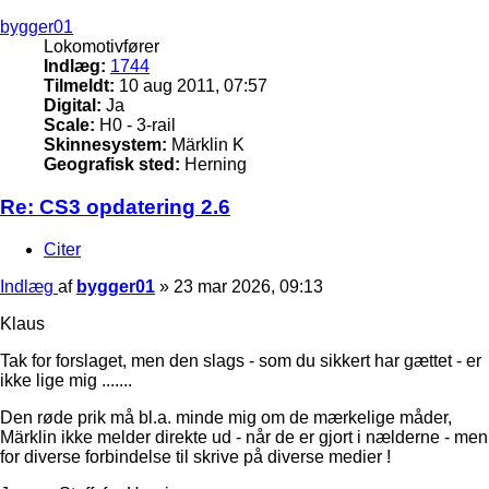
bygger01
Lokomotivfører
Indlæg:
1744
Tilmeldt:
10 aug 2011, 07:57
Digital:
Ja
Scale:
H0 - 3-rail
Skinnesystem:
Märklin K
Geografisk sted:
Herning
Re: CS3 opdatering 2.6
Citer
Indlæg
af
bygger01
»
23 mar 2026, 09:13
Klaus
Tak for forslaget, men den slags - som du sikkert har gættet - er
ikke lige mig .......
Den røde prik må bl.a. minde mig om de mærkelige måder,
Märklin ikke melder direkte ud - når de er gjort i nælderne - men
for diverse forbindelse til skrive på diverse medier !