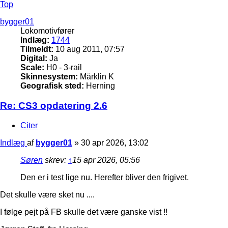
Top
bygger01
Lokomotivfører
Indlæg:
1744
Tilmeldt:
10 aug 2011, 07:57
Digital:
Ja
Scale:
H0 - 3-rail
Skinnesystem:
Märklin K
Geografisk sted:
Herning
Re: CS3 opdatering 2.6
Citer
Indlæg
af
bygger01
»
30 apr 2026, 13:02
Søren
skrev:
↑
15 apr 2026, 05:56
Den er i test lige nu. Herefter bliver den frigivet.
Det skulle være sket nu ....
I følge pejt på FB skulle det være ganske vist !!