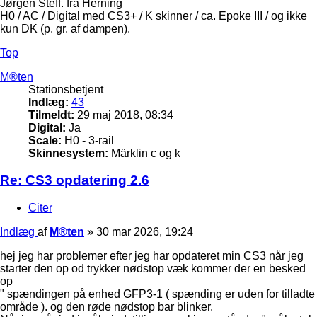
Jørgen Steff. fra Herning
H0 / AC / Digital med CS3+ / K skinner / ca. Epoke III / og ikke
kun DK (p. gr. af dampen).
Top
M®ten
Stationsbetjent
Indlæg:
43
Tilmeldt:
29 maj 2018, 08:34
Digital:
Ja
Scale:
H0 - 3-rail
Skinnesystem:
Märklin c og k
Re: CS3 opdatering 2.6
Citer
Indlæg
af
M®ten
»
30 mar 2026, 19:24
hej jeg har problemer efter jeg har opdateret min CS3 når jeg
starter den op od trykker nødstop væk kommer der en besked
op
" spændingen på enhed GFP3-1 ( spænding er uden for tilladte
område ). og den røde nødstop bar blinker.