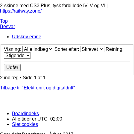
2-skinne med CS3 Plus, tysk forbillede IV, V og VI |
https://railway.zone/
Top
Besvar
Udskriv emne
Visning:
Sorter efter:
Retning:
2 indlæg • Side
1
af
1
Tilbage til "Elektronik og digitaldrift"
Boardindeks
Alle tider er
UTC+02:00
Slet cookies