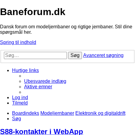
Baneforum.dk
Dansk forum om modeljernbaner og rigtige jernbaner. Stil dine
spørgsmål her.
Spring til indhold
Søg
Avanceret søgning
Hurtige links
Ubesvarede indlæg
Aktive emner
Log ind
Tilmeld
Boardindeks
Modeljernbaner
Elektronik og digitaldrift
Søg
S88-kontakter i WebApp