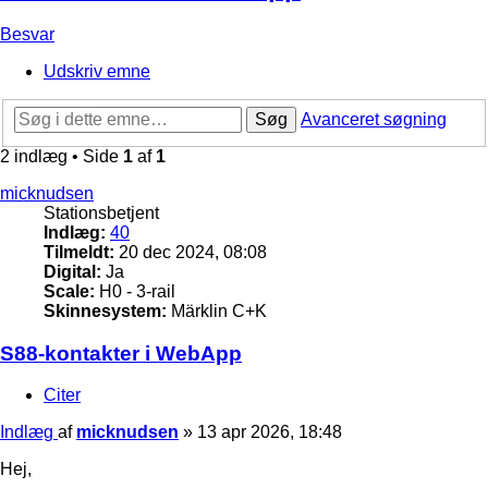
Besvar
Udskriv emne
Søg
Avanceret søgning
2 indlæg • Side
1
af
1
micknudsen
Stationsbetjent
Indlæg:
40
Tilmeldt:
20 dec 2024, 08:08
Digital:
Ja
Scale:
H0 - 3-rail
Skinnesystem:
Märklin C+K
S88-kontakter i WebApp
Citer
Indlæg
af
micknudsen
»
13 apr 2026, 18:48
Hej,