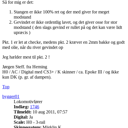
Så for mig er det:
Stangen er ikke 100% ret og der med giver for meget
modstand
Gevindet er ikke ordentlig lavet, og det giver osse for stor
modstand ( den slags gevind er rullet på og det kan være lidt
upræcis )
Pkt. 1 er let at checke, medens pkt. 2 kræver en 2mm bakke og godt
med olie, når du river gevindet op
Jeg hælder mest til pkt. 2 !
Jørgen Steff. fra Herning
H0 / AC / Digital med CS3+ / K skinner / ca. Epoke III / og ikke
kun DK (p. gr. af dampen).
Top
bygger01
Lokomotivfører
Indlæg:
1746
Tilmeldt:
10 aug 2011, 07:57
Digital:
Ja
Scale:
H0 - 3-rail
Skinnesystem:
Märklin K