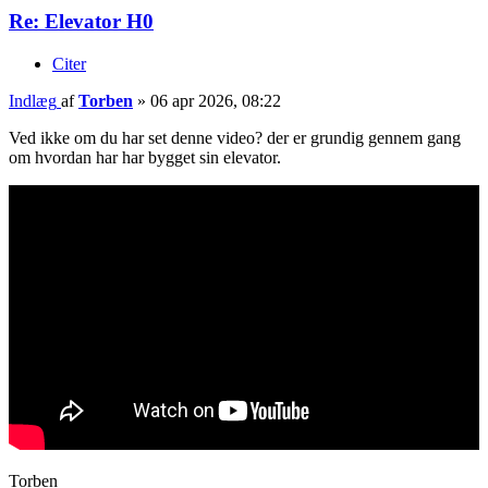
Re: Elevator H0
Citer
Indlæg
af
Torben
»
06 apr 2026, 08:22
Ved ikke om du har set denne video? der er grundig gennem gang
om hvordan har har bygget sin elevator.
Torben