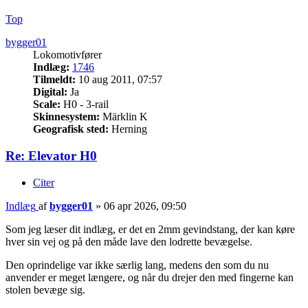
Top
bygger01
Lokomotivfører
Indlæg:
1746
Tilmeldt:
10 aug 2011, 07:57
Digital:
Ja
Scale:
H0 - 3-rail
Skinnesystem:
Märklin K
Geografisk sted:
Herning
Re: Elevator H0
Citer
Indlæg
af
bygger01
»
06 apr 2026, 09:50
Som jeg læser dit indlæg, er det en 2mm gevindstang, der kan køre
hver sin vej og på den måde lave den lodrette bevægelse.
Den oprindelige var ikke særlig lang, medens den som du nu
anvender er meget længere, og når du drejer den med fingerne kan
stolen bevæge sig.