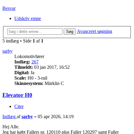
Besvar
Udskriv emne
Avanceret søgning
Søg
5 indlæg • Side
1
af
1
sarby
Lokomotivfører
Indlæg:
267
Tilmeldt:
03 jan 2017, 16:52
Digital:
Ja
Scale:
H0 - 3-rail
Skinnesystem:
Märklin C
Elevator H0
Citer
Indlæg
af
sarby
»
05 apr 2026, 14:19
Hej Alle.
Jeg har købt Fallers nr. 120110 plus Faller 120297 samt Faller