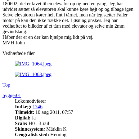
180692, det er lavet til en elevator op og ned en gang. Jeg har
udvidet sættet så elevatoren skal kunne køre højt op og tilbage igen.
Selve elevatoren kører helt fint i tårnet, men når jeg sætter Faller
motor på kan den ikke trække det. Løsning ønskes. Jeg har
vedhæftet to billeder af et tårn med elevator og selve min 2mm
gevindstang.
Håber der er en der kan hjælpe mig lidt på vej.
MVH John
Vedhæftede filer
Top
bygger01
Lokomotivfører
Indlæg:
1746
Tilmeldt:
10 aug 2011, 07:57
Digital:
Ja
Scale:
H0 - 3-rail
Skinnesystem:
Märklin K
Geografisk sted:
Herning