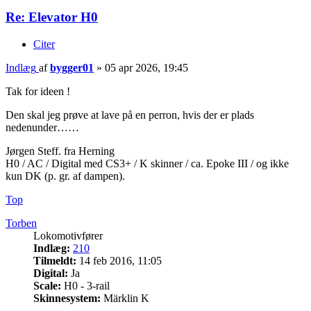
Re: Elevator H0
Citer
Indlæg
af
bygger01
»
05 apr 2026, 19:45
Tak for ideen !
Den skal jeg prøve at lave på en perron, hvis der er plads
nedenunder……
Jørgen Steff. fra Herning
H0 / AC / Digital med CS3+ / K skinner / ca. Epoke III / og ikke
kun DK (p. gr. af dampen).
Top
Torben
Lokomotivfører
Indlæg:
210
Tilmeldt:
14 feb 2016, 11:05
Digital:
Ja
Scale:
H0 - 3-rail
Skinnesystem:
Märklin K