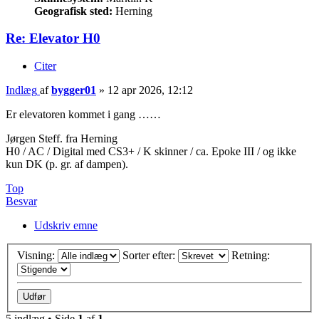
Geografisk sted:
Herning
Re: Elevator H0
Citer
Indlæg
af
bygger01
»
12 apr 2026, 12:12
Er elevatoren kommet i gang ……
Jørgen Steff. fra Herning
H0 / AC / Digital med CS3+ / K skinner / ca. Epoke III / og ikke
kun DK (p. gr. af dampen).
Top
Besvar
Udskriv emne
Visning:
Sorter efter:
Retning:
5 indlæg • Side
1
af
1