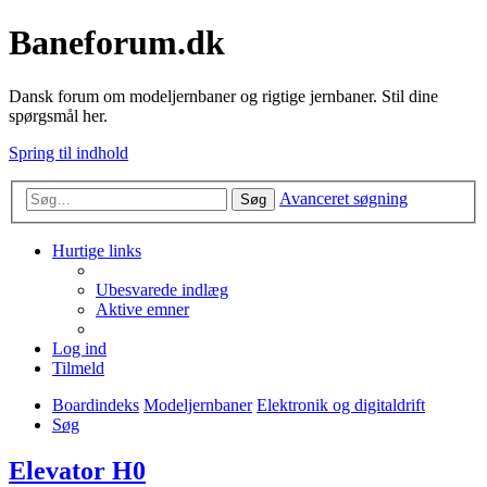
Baneforum.dk
Dansk forum om modeljernbaner og rigtige jernbaner. Stil dine
spørgsmål her.
Spring til indhold
Avanceret søgning
Søg
Hurtige links
Ubesvarede indlæg
Aktive emner
Log ind
Tilmeld
Boardindeks
Modeljernbaner
Elektronik og digitaldrift
Søg
Elevator H0