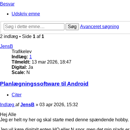
Besvar
Udskriv emne
Søg
Avanceret søgning
2 indlæg • Side
1
af
1
JensB
Trafikelev
Indlæg:
1
Tilmeldt:
13 mar 2026, 18:47
Digital:
Ja
Scale:
N
Planlægningssoftware til Android
Citer
Indlæg
af
JensB
»
03 apr 2026, 15:32
Hej Alle
Jeg er helt ny her og skal starte med denne spændende hobby. J
Jeg vil køre digitalt enten HO eller N spor, men det min plads 