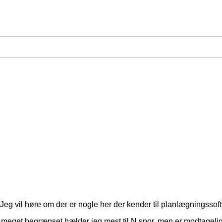
eg vil høre om der er nogle her der kender til planlægningssoft
er meget begrænset hælder jeg mest til N spor, men er modtagelig