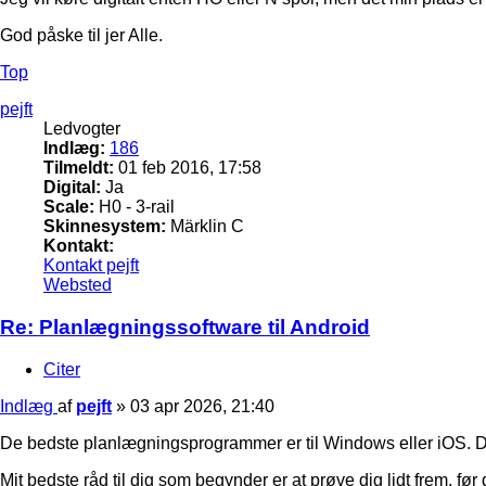
God påske til jer Alle.
Top
pejft
Ledvogter
Indlæg:
186
Tilmeldt:
01 feb 2016, 17:58
Digital:
Ja
Scale:
H0 - 3-rail
Skinnesystem:
Märklin C
Kontakt:
Kontakt pejft
Websted
Re: Planlægningssoftware til Android
Citer
Indlæg
af
pejft
»
03 apr 2026, 21:40
De bedste planlægningsprogrammer er til Windows eller iOS. De
Mit bedste råd til dig som begynder er at prøve dig lidt frem, før