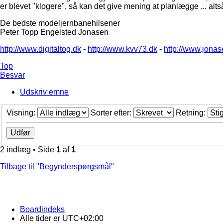
er blevet "klogere", så kan det give mening at planlægge ... a
De bedste modeljernbanehilsener
Peter Topp Engelsted Jonasen
http://www.digitaltog.dk
-
http://www.kvv73.dk
-
http://www.jonas
Top
Besvar
Udskriv emne
Visning:
Sorter efter:
Retning:
2 indlæg • Side
1
af
1
Tilbage til "Begynderspørgsmål"
Boardindeks
Alle tider er
UTC+02:00