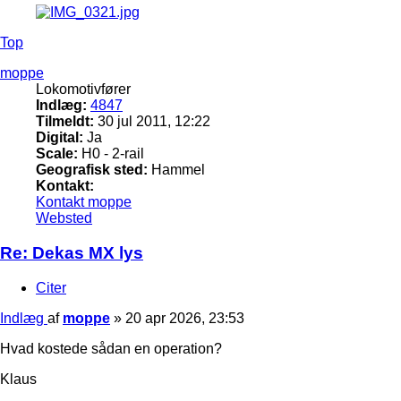
Top
moppe
Lokomotivfører
Indlæg:
4847
Tilmeldt:
30 jul 2011, 12:22
Digital:
Ja
Scale:
H0 - 2-rail
Geografisk sted:
Hammel
Kontakt:
Kontakt moppe
Websted
Re: Dekas MX lys
Citer
Indlæg
af
moppe
»
20 apr 2026, 23:53
Hvad kostede sådan en operation?
Klaus