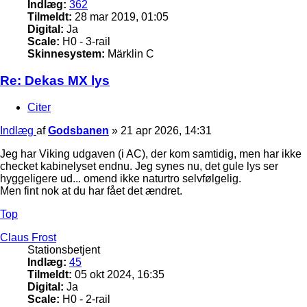
Indlæg:
362
Tilmeldt:
28 mar 2019, 01:05
Digital:
Ja
Scale:
H0 - 3-rail
Skinnesystem:
Märklin C
Re: Dekas MX lys
Citer
Indlæg
af
Godsbanen
»
21 apr 2026, 14:31
Jeg har Viking udgaven (i AC), der kom samtidig, men har ikke
checket kabinelyset endnu. Jeg synes nu, det gule lys ser
hyggeligere ud... omend ikke naturtro selvfølgelig.
Men fint nok at du har fået det ændret.
Top
Claus Frost
Stationsbetjent
Indlæg:
45
Tilmeldt:
05 okt 2024, 16:35
Digital:
Ja
Scale:
H0 - 2-rail