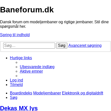
Baneforum.dk
Dansk forum om modeljernbaner og rigtige jernbaner. Stil dine
spørgsmål her.
Spring til indhold
Søg
Avanceret søgning
Hurtige links
Ubesvarede indlæg
Aktive emner
Log ind
Tilmeld
Boardindeks
Modeljernbaner
Elektronik og digitaldrift
Søg
Dekas MX lys