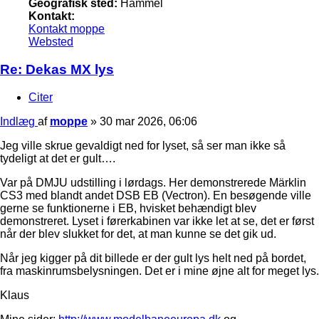
Geografisk sted:
Hammel
Kontakt:
Kontakt moppe
Websted
Re: Dekas MX lys
Citer
Indlæg
af
moppe
»
30 mar 2026, 06:06
Jeg ville skrue gevaldigt ned for lyset, så ser man ikke så
tydeligt at det er gult….
Var på DMJU udstilling i lørdags. Her demonstrerede Märklin
CS3 med blandt andet DSB EB (Vectron). En besøgende ville
gerne se funktionerne i EB, hvisket behændigt blev
demonstreret. Lyset i førerkabinen var ikke let at se, det er først
når der blev slukket for det, at man kunne se det gik ud.
Når jeg kigger på dit billede er der gult lys helt ned på bordet,
fra maskinrumsbelysningen. Det er i mine øjne alt for meget lys.
Klaus