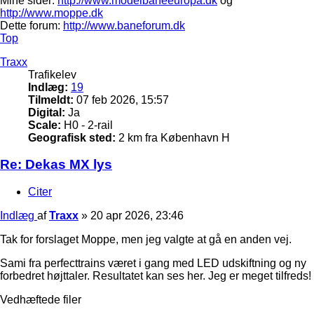
Mine sider:
http://www.modelbaneeuropa.dk
og
http://www.moppe.dk
Dette forum:
http://www.baneforum.dk
Top
Traxx
Trafikelev
Indlæg:
19
Tilmeldt:
07 feb 2026, 15:57
Digital:
Ja
Scale:
H0 - 2-rail
Geografisk sted:
2 km fra København H
Re: Dekas MX lys
Citer
Indlæg
af
Traxx
»
20 apr 2026, 23:46
Tak for forslaget Moppe, men jeg valgte at gå en anden vej.
Sami fra perfecttrains været i gang med LED udskiftning og ny
forbedret højttaler. Resultatet kan ses her. Jeg er meget tilfreds!
Vedhæftede filer