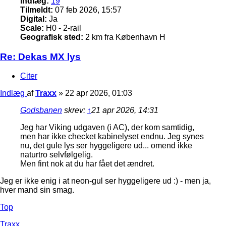
Indlæg:
19
Tilmeldt:
07 feb 2026, 15:57
Digital:
Ja
Scale:
H0 - 2-rail
Geografisk sted:
2 km fra København H
Re: Dekas MX lys
Citer
Indlæg
af
Traxx
»
22 apr 2026, 01:03
Godsbanen
skrev:
↑
21 apr 2026, 14:31
Jeg har Viking udgaven (i AC), der kom samtidig,
men har ikke checket kabinelyset endnu. Jeg synes
nu, det gule lys ser hyggeligere ud... omend ikke
naturtro selvfølgelig.
Men fint nok at du har fået det ændret.
Jeg er ikke enig i at neon-gul ser hyggeligere ud :) - men ja,
hver mand sin smag.
Top
Traxx