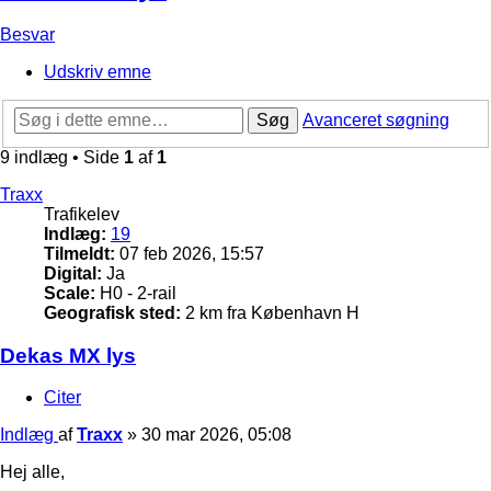
Besvar
Udskriv emne
Søg
Avanceret søgning
9 indlæg • Side
1
af
1
Traxx
Trafikelev
Indlæg:
19
Tilmeldt:
07 feb 2026, 15:57
Digital:
Ja
Scale:
H0 - 2-rail
Geografisk sted:
2 km fra København H
Dekas MX lys
Citer
Indlæg
af
Traxx
»
30 mar 2026, 05:08
Hej alle,