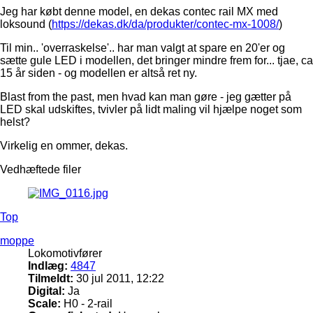
Jeg har købt denne model, en dekas contec rail MX med
loksound (
https://dekas.dk/da/produkter/contec-mx-1008/
)
Til min.. 'overraskelse'.. har man valgt at spare en 20'er og
sætte gule LED i modellen, det bringer mindre frem for... tjae, ca
15 år siden - og modellen er altså ret ny.
Blast from the past, men hvad kan man gøre - jeg gætter på
LED skal udskiftes, tvivler på lidt maling vil hjælpe noget som
helst?
Virkelig en ommer, dekas.
Vedhæftede filer
Top
moppe
Lokomotivfører
Indlæg:
4847
Tilmeldt:
30 jul 2011, 12:22
Digital:
Ja
Scale:
H0 - 2-rail