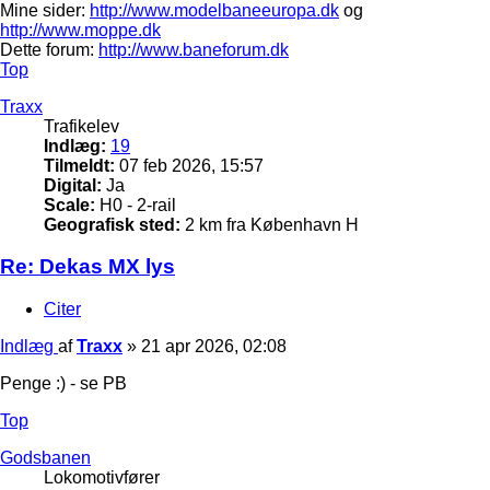
Mine sider:
http://www.modelbaneeuropa.dk
og
http://www.moppe.dk
Dette forum:
http://www.baneforum.dk
Top
Traxx
Trafikelev
Indlæg:
19
Tilmeldt:
07 feb 2026, 15:57
Digital:
Ja
Scale:
H0 - 2-rail
Geografisk sted:
2 km fra København H
Re: Dekas MX lys
Citer
Indlæg
af
Traxx
»
21 apr 2026, 02:08
Penge :) - se PB
Top
Godsbanen
Lokomotivfører